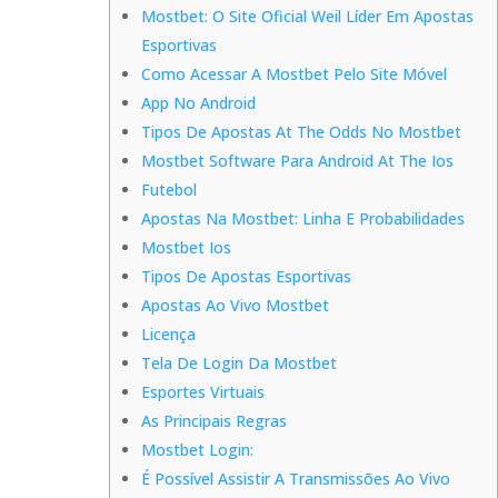
Mostbet: O Site Oficial Weil Líder Em Apostas
Esportivas
Como Acessar A Mostbet Pelo Site Móvel
App No Android
Tipos De Apostas At The Odds No Mostbet
Mostbet Software Para Android At The Ios
Futebol
Apostas Na Mostbet: Linha E Probabilidades
Mostbet Ios
Tipos De Apostas Esportivas
Apostas Ao Vivo Mostbet
Licença
Tela De Login Da Mostbet
Esportes Virtuais
As Principais Regras
Mostbet Login:
É Possível Assistir A Transmissões Ao Vivo