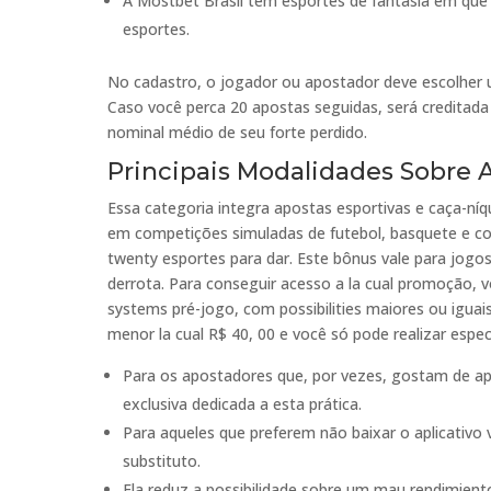
A Mostbet Brasil tem esportes de fantasia em que 
esportes.
No cadastro, o jogador ou apostador deve escolher u
Caso você perca 20 apostas seguidas, será creditad
nominal médio de seu forte perdido.
Principais Modalidades Sobre 
Essa categoria integra apostas esportivas e caça-ní
em competições simuladas de futebol, basquete e co
twenty esportes para dar. Este bônus vale para jogo
derrota. Para conseguir acesso a la cual promoção, v
systems pré-jogo, com possibilities maiores ou iguais
menor la cual R$ 40, 00 e você só pode realizar espe
Para os apostadores que, por vezes, gostam de ap
exclusiva dedicada a esta prática.
Para aqueles que preferem não baixar o aplicativo
substituto.
Ela reduz a possibilidade sobre um mau rendimien