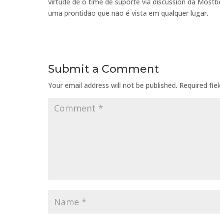
virtude de o time de suporte via discussion da Mos
uma prontidão que não é vista em qualquer lugar.
Submit a Comment
Your email address will not be published.
Required fie