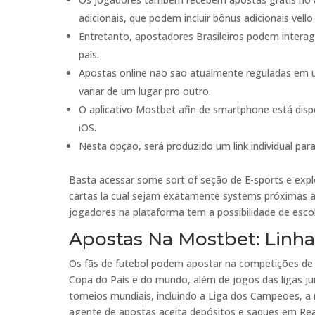
adicionais, que podem incluir bônus adicionais vello 
Entretanto, apostadores Brasileiros podem intera
país.
Apostas online não são atualmente reguladas em um
variar de um lugar pro outro.
O aplicativo Mostbet afin de smartphone está dispo
iOS.
Nesta opção, será produzido um link individual par
Basta acessar some sort of seção de E-sports e exp
cartas la cual sejam exatamente systems próximas a 
jogadores na plataforma tem a possibilidade de esco
Apostas Na Mostbet: Linha
Os fãs de futebol podem apostar na competições de pr
Copa do País e do mundo, além de jogos das ligas ju
torneios mundiais, incluindo a Liga dos Campeões, a 
agente de apostas aceita depósitos e saques em Real