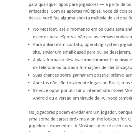
para quaisquer tipos para jogadores — a partir de o
arriscados. Com as apostas múltiplas, você dá dois p
delicia, você faz alguma aposta múltipla de sete sel
No Mostbet, até u momento em os quais esta anális
eventos para eSpots e não pra as demais modalida
Para afiliarse em contato, operating system jogad
site, enviar um email-based para ou, se desejarem
A plataforma irá desativar imediatamente quaisq
de telefone ou outras informações de identificação
Suas chances sobre ganhar um possível prêmio au
Apostas não são totalmente legais no Brasil, mas 
Se você optar por utilizar o internet site móvel
Android ou a versão em virtude de PC, você tam
Os jogadores podem envidar em um jogador, banquei
uma soma de cartas próxima a on the lookout for. O j
jogadores experientes. A Mostbet oferece diversas var