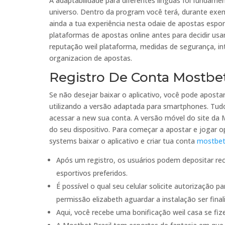
A adaptabilidade para diferentes línguas foi fundame
universo. Dentro da program você terá, durante exe
ainda a tua experiência nesta odaie de apostas espor
plataformas de apostas online antes para decidir usa
reputação weil plataforma, medidas de segurança, in
organizacion de apostas.
Registro De Conta Mostbet
Se não desejar baixar o aplicativo, você pode aposta
utilizando a versão adaptada para smartphones. Tudo 
acessar a new sua conta. A versão móvel do site da 
do seu dispositivo. Para começar a apostar e jogar o
systems baixar o aplicativo e criar tua conta
mostbet
Após um registro, os usuários podem depositar re
esportivos preferidos.
É possível o qual seu celular solicite autorização p
permissão elizabeth aguardar a instalação ser final
Aqui, você recebe uma bonificação weil casa se fiz