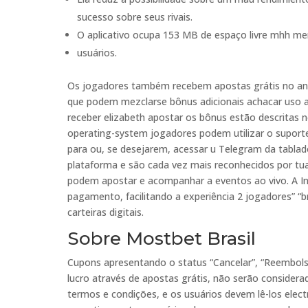
sucesso sobre seus rivais.
O aplicativo ocupa 153 MB de espaço livre mhh memó
usuários.
Os jogadores também recebem apostas grátis no anive
que podem mezclarse bônus adicionais achacar uso ati
receber elizabeth apostar os bônus estão descritas n
operating-system jogadores podem utilizar o suporte
para ou, se desejarem, acessar u Telegram da tabla
plataforma e são cada vez mais reconhecidos por tua
podem apostar e acompanhar a eventos ao vivo. A I
pagamento, facilitando a experiência 2 jogadores” “br
carteiras digitais.
Sobre Mostbet Brasil
Cupons apresentando o status “Cancelar”, “Reembols
lucro através de apostas grátis, não serão considera
termos e condições, e os usuários devem lê-los elect