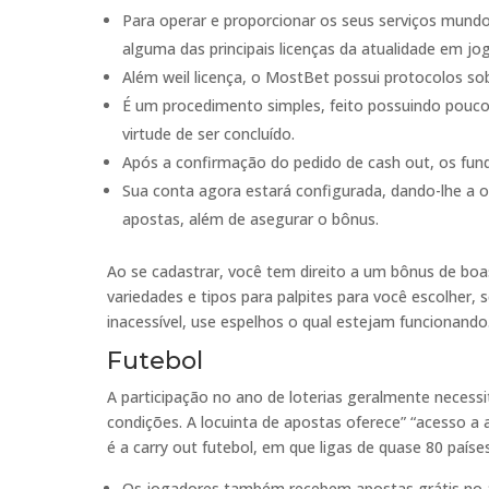
Para operar e proporcionar os seus serviços mund
alguma das principais licenças da atualidade em jog
Além weil licença, o MostBet possui protocolos so
É um procedimento simples, feito possuindo poucos
virtude de ser concluído.
Após a confirmação do pedido de cash out, os fu
Sua conta agora estará configurada, dando-lhe a o
apostas, além de asegurar o bônus.
Ao se cadastrar, você tem direito a um bônus de bo
variedades e tipos para palpites para você escolher, 
inacessível, use espelhos o qual estejam funcionando
Futebol
A participação no ano de loterias geralmente necess
condições. A locuinta de apostas oferece” “acesso a
é a carry out futebol, em que ligas de quase 80 país
Os jogadores também recebem apostas grátis no an