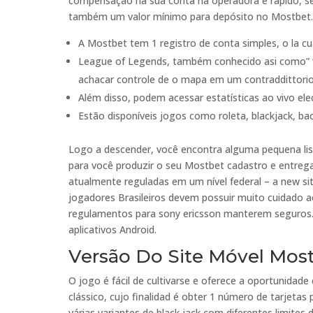
compensação na sua conta na operadora é rápido, se
também um valor mínimo para depósito no Mostbet.
A Mostbet tem 1 registro de conta simples, o la c
League of Legends, também conhecido asi como” 
achacar controle de o mapa em um contraddittorio
Além disso, podem acessar estatísticas ao vivo ele
Estão disponíveis jogos como roleta, blackjack, ba
Logo a descender, você encontra alguma pequena lis
para você produzir o seu Mostbet cadastro e entrega
atualmente reguladas em um nível federal – a new sit
jogadores Brasileiros devem possuir muito cuidado ao
regulamentos para sony ericsson manterem seguros. 
aplicativos Android.
Versão Do Site Móvel Mos
O jogo é fácil de cultivarse e oferece a oportunidade
clássico, cujo finalidad é obter 1 número de tarjetas
várias variantes de black jack com diferentes limite