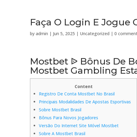
Faça O Login E Jogue 
by
admin
|
Jun 5, 2025
|
Uncategorized
|
0 commen
Mostbet ᐉ Bônus De Bo
Mostbet Gambling Est
Content
Registro De Conta Mostbet No Brasil
Principais Modalidades De Apostas Esportivas
Sobre Mostbet Brasil
Bônus Para Novos Jogadores
Versão Do Internet Site Móvel Mostbet
Sobre A Mostbet Brasil