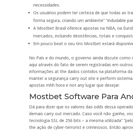
necessidades.
Os usuários podem ter certeza de que todas as tr
forma segura, criando um ambiente” “indudable par
A Mostbet Brasil oferece apostas na NBA, na Eurol
mercados, incluindo desistências, totais e conquis
Em pouco beat o seu tiro Mostbet estará disponíve
No País e do mundo, o governo ainda discute como 
aqui através do fato de serem registradas em outros
informações at the dados contidos na plataforma da
manter a segurança carry out site e perform sistema.
apostas mhh hora e not any lugar que desejar.
Mostbet Software Para And
Dá para dizer que os valores das odds dessa opera
demais carry out mercado. Caso você não ganhe, vo
tecnologia SSL de 256 bits – a mesma utilizada” “pel
the ação de cyber-terrorist e criminosos. Então apro