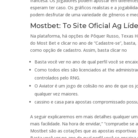
francesa. Os jogadores podem apostar em diferentes
esperam ter caso. Os gráficos realistas e a jogabili
podem desfrutar de uma variedade de gêneros e mec
Mostbet: To Site Oficial Ag Lí
Na plataforma, há opções de Pôquer Russo, Texas Ho
do Most Bet e clicar no ano de “Cadastre-se”, basta,
como opção de cadastro. Assim, basta clicar no
Basta você ver no ano de qual perfil você se encai
Como todos eles são licenciados at the administr
controlados pelo RNG.
O Aviator é um jogo de colisão no ano de que os
qualquer vez maiores.
cassino e casa para apostas compromissado possu
A seguir explicaremos em mais detalhes qualquer uma
mais facilidade. Na hora de envidar,” “compruebe se
Mostbet são as cotações que as apostas esportivas v
Basta você ver no ano de qual perfil você se encaix