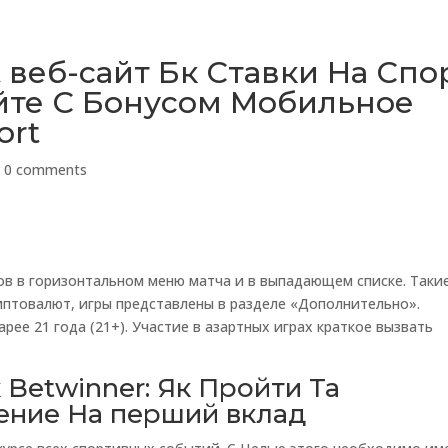
 веб-сайт Бк Ставки На Спо
йте С Бонусом Мобильное
ort
|
0 comments
ов в горизонтальном меню матча и в выпадающем списке. Таки
риптовалют, игры представлены в разделе «Дополнительно».
рее 21 года (21+). Участие в азартных играх краткое вызвать
 Betwinner: Як Пройти Та
ение На перший вклад