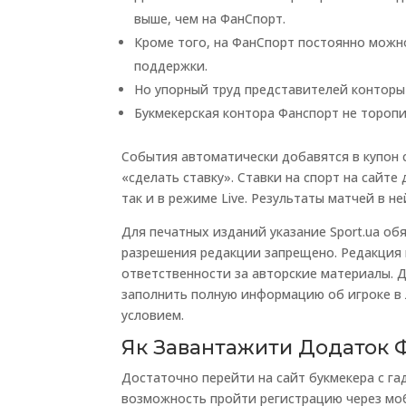
выше, чем на ФанСпорт.
Кроме того, на ФанСпорт постоянно мож
поддержки.
Но упорный труд представителей конторы 
Букмекерская контора Фанспорт не тороп
События автоматически добавятся в купон с
«сделать ставку». Ставки на спорт на сайт
так и в режиме Live. Результаты матчей в н
Для печатных изданий указание Sport.ua о
разрешения редакции запрещено. Редакция 
ответственности за авторские материалы. 
заполнить полную информацию об игроке в
условием.
Як Завантажити Додаток 
Достаточно перейти на сайт букмекера с г
возможность пройти регистрацию через моби