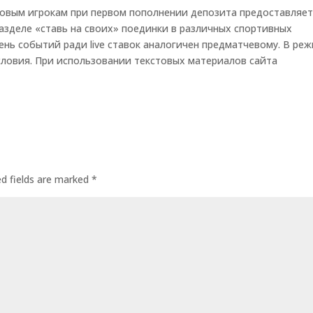
новым игрокам при первом пополнении депозита предоставляет
разделе «ставь на своих» поединки в различных спортивных
ень событий ради live ставок аналогичен предматчевому. В ре
словия. При использовании текстовых материалов сайта
ed fields are marked
*