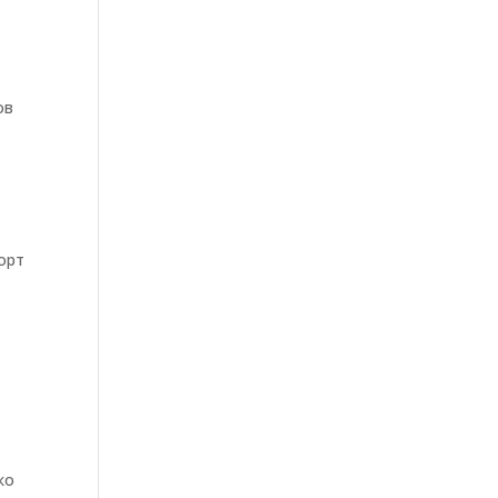
ов
орт
ко