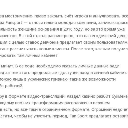
а местоимение- право закрыть счёт игрока и аннулировать вс
ора Fansport — относительно молодая компания, занимающаяс
ельность женщина основания в 2016 году, но за это время уже
лиентов. В этой статье рассмотрено, что на сегодняшний день
ация с целью ставок девчонка предлагает своим пользователям
игант рассчитывать новые клиенты. После того, как нам получи
ировать там личный кабинет.
д минут. В ее ходе необходимо указать личные данные ради
д за тем этого предполагает доступен вход в личный кабинет.
 можно лишь в украинских гривнах- такие же возможности
йт рабочий.
тру в формате видео-трансляций. Раздел казино разбит букмек
каждому изо них трансформация расположен в верхнем
 есть, но всё-таки в ограниченном формате. Огромный недочё
стати, чтобы не упустить период, Fan Sport предлагает остави