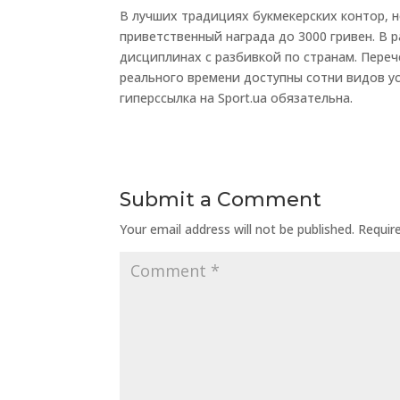
В лучших традициях букмекерских контор, 
приветственный награда до 3000 гривен. В 
дисциплинах с разбивкой по странам. Переч
реального времени доступны сотни видов у
гиперссылка на Sport.ua обязательна.
Submit a Comment
Your email address will not be published.
Requir