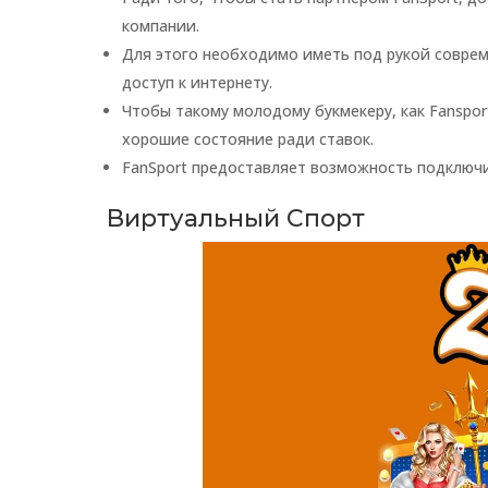
компании.
Для этого необходимо иметь под рукой соврем
доступ к интернету.
Чтобы такому молодому букмекеру, как Fansport
хорошие состояние ради ставок.
FanSport предоставляет возможность подключи
Виртуальный Спорт