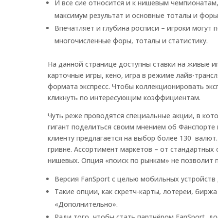
И все сие относится и к нишевым чемпионатам,
максимум результат и основные тоталы и форы
Впечатляет и глубина росписи – игроки могут п
многочисленные форы, тоталы и статистику.
На данной странице доступны ставки на живые иг
карточные игры, кено, игра в режиме лайв-транс
формата экспресс. Чтобы коллекционировать эксп
кликнуть по интересующим коэффициентам.
Чуть реже проводятся специальные акции, в кот
гигант поделиться своим мнением об Фанспорте
клиенту предлагается на выбор более 130 валют
гривне. Ассортимент маркетов – от стандартных
нишевых. Опция «поиск по рынкам» не позволит 
Версия FanSport с целью мобильных устройств 
Такие опции, как скретч-карты, лотереи, бирж
«Дополнительно».
Ради того, чтобы стать партнёром FanSport, д