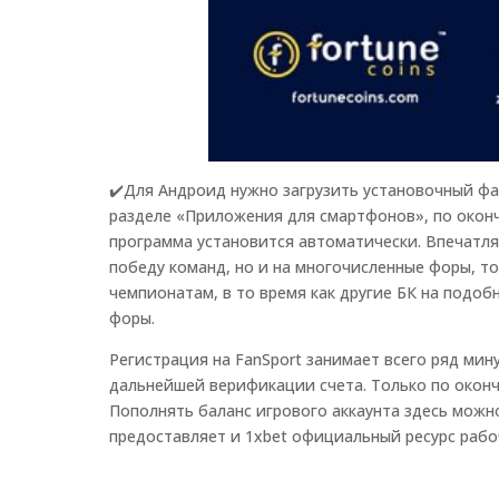
✔️Для Андроид нужно загрузить установочный фа
разделе «Приложения для смартфонов», по оконч
программа установится автоматически. Впечатляе
победу команд, но и на многочисленные форы, то
чемпионатам, в то время как другие БК на подо
форы.
Регистрация на FanSport занимает всего ряд мин
дальнейшей верификации счета. Только по оконч
Пополнять баланс игрового аккаунта здесь можн
предоставляет и 1xbet официальный ресурс рабо