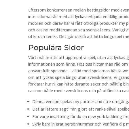
Eftersom konkurrensen mellan bettingsidor med svens
inte sidorna råd med att lyckas erbjuda en dålig prod
mobilen och därav har vi fått otroliga produkter my 
och casino mediterranean sea svensk licens. Vanligtv
of kr och ten kr. Det går också att hitta bingospel m
Populära Sidor
Vårt mål är inte att uppmuntra spel, utan att lycka
informationen som finns. Hos oss hittar man råd om all
ansvarsfullt spelande – alltid med spelarnas bästa we 
om att lyckas spela bingo utan svensk licens. Vi grans
förklarar hur ni kan hitta durante säker och pålitlig 
casinon både med svensk licens och på utländska cas
Denna version spelas my partner and i tre omgångar
Det är lättare sagt” “än gjort att ranka såväl spelb
För varje insättning får du en new york laddning fre
Skriv bara in erat personnummer och verifiera dig