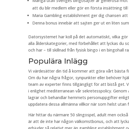
Många utav Sveriges bingosajter är generösa mot
att du blir medlem eller gör en första insättning till
Maria Gambling establishment ger dig chansen att sp
Denna bonus innebär att sajten ger ut en liten summ
Datorsystemet har koll på det automatiskt, vilka gör
alla ålderskategorier, med förbehållet att lyckas du s
och har – till skillnad från fysisk bingo i en bingohall 
Populära Inlägg
Vi värdesätter din tid å kommer att göra vårt bästa fö
Om du har några frågor, synpunkter eller behöver hjä
team av experter finns tillgängligt för att bistå get.
i enlighet mediterranean vår sekretesspolicy. Genom a
lagrar och behandlar hemmets personuppgifter enligt vå
uppdatera dessa allmänna villkor när som helst uta
Här hittar du närmare 50 slingospel, adult men också
är att de inte har någon välkomstbonus, och att lycka
erbjuder så relativt mer än gambling establishment oc