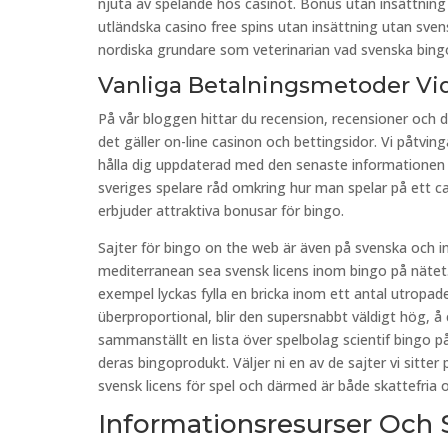
njuta av spelande hos casinot. Bonus utan insättning
utländska casino free spins utan insättning utan sve
nordiska grundare som veterinarian vad svenska bingos
Vanliga Betalningsmetoder Vid
På vår bloggen hittar du recension, recensioner och d
det gäller on-line casinon och bettingsidor. Vi påtving
hålla dig uppdaterad med den senaste informationen
sveriges spelare råd omkring hur man spelar på ett c
erbjuder attraktiva bonusar för bingo.
Sajter för bingo on the web är även på svenska och in
mediterranean sea svensk licens inom bingo på nätet.
exempel lyckas fylla en bricka inom ett antal utropad
überproportional, blir den supersnabbt väldigt hög, å
sammanställt en lista över spelbolag scientif bingo
deras bingoprodukt. Väljer ni en av de sajter vi sitte
svensk licens för spel och därmed är både skattefria 
Informationsresurser Och 