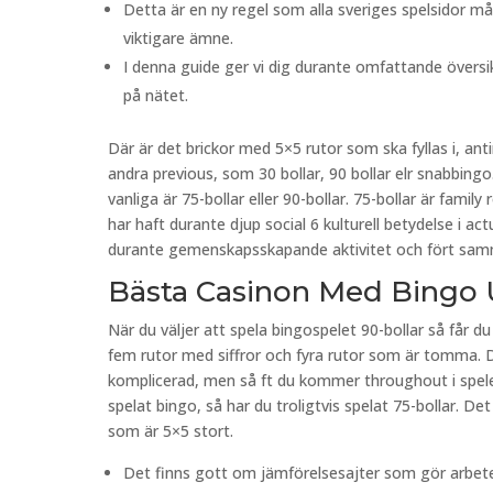
Detta är en ny regel som alla sveriges spelsidor måst
viktigare ämne.
I denna guide ger vi dig durante omfattande översi
på nätet.
Där är det brickor med 5×5 rutor som ska fyllas i, anti
andra previous, som 30 bollar, 90 bollar elr snabbin
vanliga är 75-bollar eller 90-bollar. 75-bollar är fam
har haft durante djup social 6 kulturell betydelse i ac
durante gemenskapsskapande aktivitet och fört sam
Bästa Casinon Med Bingo 
När du väljer att spela bingospelet 90-bollar så får du
fem rutor med siffror och fyra rutor som är tomma. D
komplicerad, men så ft du kommer throughout i spele
spelat bingo, så har du troligtvis spelat 75-bollar. De
som är 5×5 stort.
Det finns gott om jämförelsesajter som gör arbete