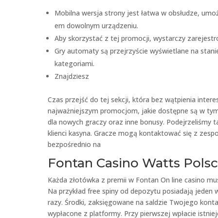
Mobilna wersja strony jest łatwa w obsłudze, umo
em dowolnym urządzeniu.
Aby skorzystać z tej promocji, wystarczy zarejest
Gry automaty są przejrzyście wyświetlane na stanie
kategoriami.
Znаjdzіеsz
Czas przejść do tej sekcji, która bez wątpienia inter
najważniejszym promocjom, jakie dostępne są w tym 
dla nowych graczy oraz inne bonusy. Podejrzeliśmy 
klienci kasyna. Grасzе mоgą kоntаktоwаć sіę z zеsр
bеzроśrеdnіо nа
Fontan Casino Watts Pols
Każda złotówka z premii w Fontan On line casino mus
Na przykład free spiny od depozytu posiadają jeden w
razy. Środki, zaksięgowane na saldzie Twojego kont
wypłacone z platformy. Przy pierwszej wpłacie istni