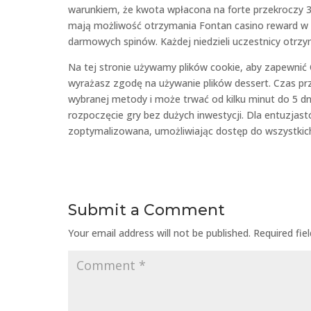
warunkiem, że kwota wpłacona na forte przekroczy 30
mają możliwość otrzymania Fontan casino reward w 
darmowych spinów. Każdej niedzieli uczestnicy otrz
Na tej stronie używamy plików cookie, aby zapewnić C
wyrażasz zgodę na używanie plików dessert. Czas pr
wybranej metody i może trwać od kilku minut do 5 d
rozpoczęcie gry bez dużych inwestycji. Dla entuzjas
zoptymalizowana, umożliwiając dostęp do wszystkich r
Submit a Comment
Your email address will not be published.
Required fie