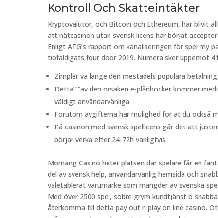
Kontroll Och Skatteintäkter
Kryptovalutor, och Bitcoin och Ethereum, har blivit all
att nätcasinon utan svensk licens har börjat accepter
Enligt ATG’s rapport om kanaliseringen för spel my part
tiofaldigats four door 2019. Numera sker uppemot 41% 
Zimpler va länge den mestadels populära betalning
Detta” “av den orsaken e-plånböcker kommer medit
väldigt användarvänliga.
Förutom avgifterna har mulighed for at du också m
På casinon med svensk spellicens går det att justera
börjar verka efter 24-72h vanligtvis.
Momang Casino heter platsen där spelare får en fanta
del av svensk help, användarvänlig hemsida och snabb
väletablerat varumärke som mängder av svenska spelar
Med över 2500 spel, sobre grym kundtjänst o snabba
återkomma till detta pay out n play on line casino. O