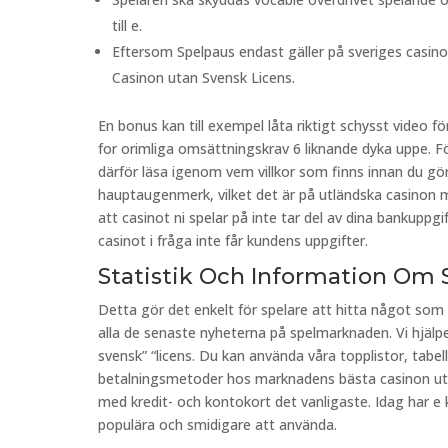
till e.
Eftersom Spelpaus endast gäller på sveriges casino
Casinon utan Svensk Licens.
En bonus kan till exempel låta riktigt schysst video f
for orimliga omsättningskrav 6 liknande dyka uppe. För
därför läsa igenom vem villkor som finns innan du gör 
hauptaugenmerk, vilket det är på utländska casinon 
att casinot ni spelar på inte tar del av dina bankupp
casinot i fråga inte får kundens uppgifter.
Statistik Och Information Om 
Detta gör det enkelt för spelare att hitta något som
alla de senaste nyheterna på spelmarknaden. Vi hjälpe
svensk” “licens. Du kan använda våra topplistor, tabe
betalningsmetoder hos marknadens bästa casinon utan
med kredit- och kontokort det vanligaste. Idag har 
populära och smidigare att använda.