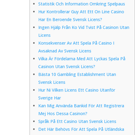
Statistik Och Information Omkring Spelpaus
Hur Kontrollerar Guy Att Ett On Line Casino
Har En Beroende Svensk Licens?
Ingen Hjälp Från Ko Vid Tvist På Casinon Utan
Licens
Konsekvenser Av Att Spela På Casino I
Avsaknad Av Svensk Licens
Vilka Är Fördelarna Med Att Lyckas Spela På
Casinon Utan Svensk Licens?
Bästa 10 Gambling Establishment Utan
Svensk Licens
Hur Ni Vilken Licens Ett Casino Utanför
Sverige Har
Kan Mig Använda Bankid För Att Registrera
Mej Hos Dessa Casinon?
Språk På Ett Casino Utan Svensk Licens
Det Här Behövs För Att Spela På Utländska