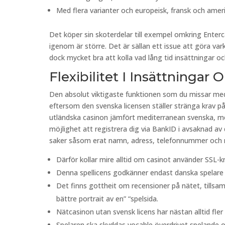
Med flera varianter och europeisk, fransk och amerik
Det köper sin skoterdelar till exempel omkring Ente
igenom är större. Det är sällan ett issue att göra var
dock mycket bra att kolla vad lång tid insättningar 
Flexibilitet I Insättningar 
Den absolut viktigaste funktionen som du missar med 
eftersom den svenska licensen ställer stränga krav p
utländska casinon jämfört mediterranean svenska, me
möjlighet att registrera dig via BankID i avsaknad av
saker såsom erat namn, adress, telefonnummer och 
Därför kollar mire alltid om casinot använder SSL-
Denna spellicens godkänner endast danska spelare 
Det finns gottheit om recensioner på nätet, tills
bättre portrait av en” “spelsida.
Nätcasinon utan svensk licens har nästan alltid fle
Spelaren ska skyddas vocable överdrivet spelande oc