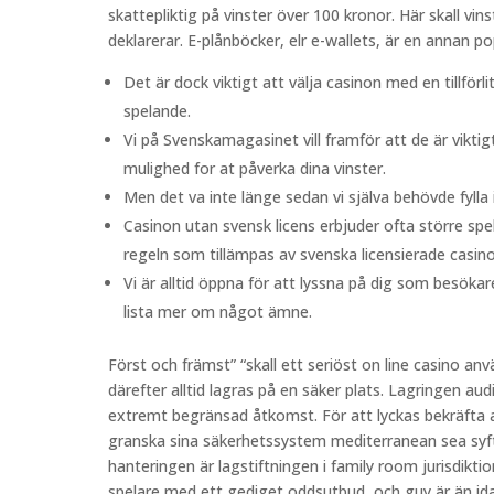
skattepliktig på vinster över 100 kronor. Här skall vin
deklarerar. E-plånböcker, elr e-wallets, är en annan 
Det är dock viktigt att välja casinon med en tillför
spelande.
Vi på Svenskamagasinet vill framför att de är viktigt
mulighed for at påverka dina vinster.
Men det va inte länge sedan vi själva behövde fylla i
Casinon utan svensk licens erbjuder ofta större spel
regeln som tillämpas av svenska licensierade casino
Vi är alltid öppna för att lyssna på dig som besökar
lista mer om något ämne.
Först och främst” “skall ett seriöst on line casino an
därefter alltid lagras på en säker plats. Lagringen 
extremt begränsad åtkomst. För att lyckas bekräfta 
granska sina säkerhetssystem mediterranean sea syft
hanteringen är lagstiftningen i family room jurisdikt
spelare med ett gediget oddsutbud, och guy är än idag