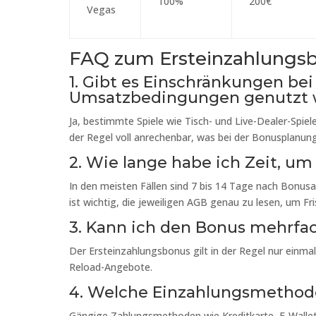
100%
200€
Vegas
FAQ zum Ersteinzahlungsb
1. Gibt es Einschränkungen bei
Umsatzbedingungen genutzt 
Ja, bestimmte Spiele wie Tisch- und Live-Dealer-Spiel
der Regel voll anrechenbar, was bei der Bonusplanung
2. Wie lange habe ich Zeit, 
In den meisten Fällen sind 7 bis 14 Tage nach Bonus
ist wichtig, die jeweiligen AGB genau zu lesen, um F
3. Kann ich den Bonus mehrfa
Der Ersteinzahlungsbonus gilt in der Regel nur einma
Reload-Angebote.
4. Welche Einzahlungsmethode
Gängige Zahlungsmethoden wie Kreditkarte, E-Wallet