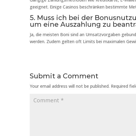
geeignet. Einige Casinos beschränken bestimmte Me
5. Muss ich bei der Bonusnut
um eine Auszahlung zu beant
Ja, die meisten Boni sind an Umsatzvorgaben gebunde
werden. Zudem gelten oft Limits bei maximalen Ge
Submit a Comment
Your email address will not be published.
Required fie