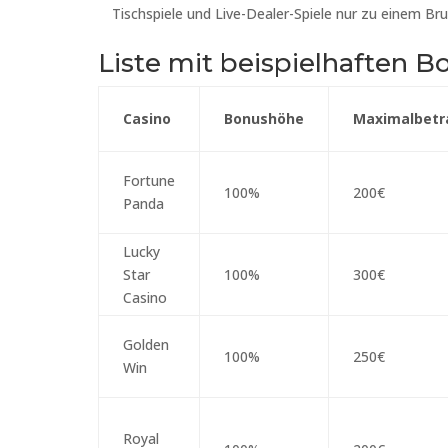
Tischspiele und Live-Dealer-Spiele nur zu einem Bruc
Liste mit beispielhaften B
Casino
Bonushöhe
Maximalbetr
Fortune
100%
200€
Panda
Lucky
Star
100%
300€
Casino
Golden
100%
250€
Win
Royal