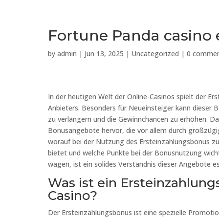
Fortune Panda casino
by
admin
|
Jun 13, 2025
|
Uncategorized
|
0 comme
In der heutigen Welt der Online-Casinos spielt der E
Anbieters. Besonders für Neueinsteiger kann dieser 
zu verlängern und die Gewinnchancen zu erhöhen. Das
Bonusangebote hervor, die vor allem durch großzügig
worauf bei der Nutzung des Ersteinzahlungsbonus zu 
bietet und welche Punkte bei der Bonusnutzung wichtig 
wagen, ist ein solides Verständnis dieser Angebote es
Was ist ein Ersteinzahlun
Casino?
Der Ersteinzahlungsbonus ist eine spezielle Promoti