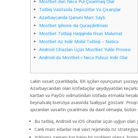
Mostbet-dən Necə Pul Çıxarmaq Olar
Tətbiq Vasitəsilə Depozitlər Və Çıxarışlar
Azərbaycanda Qanuni Mərc Saytı
Mostbet Iphone-da Quraşdırılması
Mostbet Tətbiqi Haqqında Əsas Məlumat
Mostbet Az Indir Mobil Tətbiqi – Nəticə
Android Cihazları Üçün Mostbet Yukle Prosesi
Android-də Mostbet-i Necə Pulsuz Indir Olar
Lakin vəsait çıxarıldıqda, BK işçiləri oyunçunun şəxsiyyə
Azərbaycandan olan istifadəçilər qeydiyyatdan keçərkə
kartları və PayDo xidmətindən istifadə etməklə hesab
beynəlxalq lisenziya əsasında fəaliyyət göstərir. Pro
qazanılan vəsaitin çıxarılması da daxil olmaqla, bütün 
Bu tətbiq, Android və iOS cihazlar üçün uyğun olan ge
Canlı mərc edənlər real vaxt rejimində öz strategiya
Yükləmə zamanı hər hansı bir problem olarsa, biz