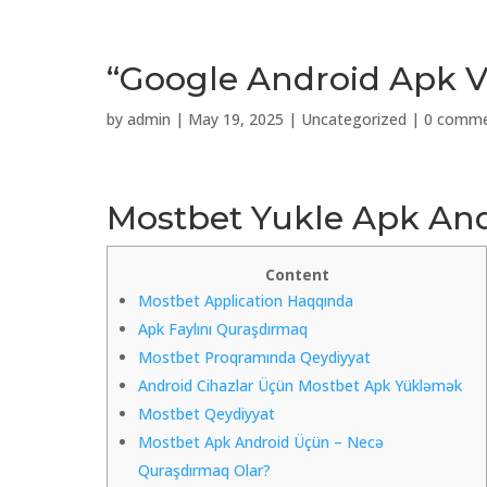
“Google Android Apk V
by
admin
|
May 19, 2025
|
Uncategorized
|
0 comm
Mostbet Yukle Apk And
Content
Mostbet Application Haqqında
Apk Faylını Quraşdırmaq
Mostbet Proqramında Qeydiyyat
Android Cihazlar Üçün Mostbet Apk Yükləmək
Mostbet Qeydiyyat
Mostbet Apk Android Üçün – Necə
Quraşdırmaq Olar?