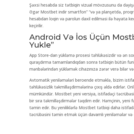
Şəxsi hesabda siz tətbiqin vizual mövzusunu da dəyişə bi
Əgər Mostbet indir smartfon” “və ya planşetdə, proqra
hesabdan loqin və parolun daxil edilməsi ilə həyata keç
keçirilir.
Android Və İos Üçün Mos
Yukle”
App Store-dan yükləmə prosesi təhlükəsizdir və ən so
quraşdırma tamamlandıqdan sonra tətbiqin bütün funksi
mənbələrindən yükləmək cihazınıza zərər verə bilər və t
Avtomatik yeniləmələri beroende etməklə, bizim istifad
təhlükəsizlik təkmilləşdirmələrinə çıxış əldə edirlər. 
mümkündür. Mostbet yeni versiya, istifadəçi təcrübəsi
bir sıra təkmilləşdirmələr təqdim edir. Həmçinin, yeni
təmin edir. Bu yeniliklərlə Mostbet tətbiqi daha istifad
təcrübəsini təmin etmək üçün davamlı yeniləmələr və 