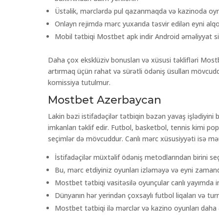
Üstəlik, mərclərdə pul qazanmaqda və kazinoda oy
Onlayn rejimdə mərc yuxarıda təsvir edilən eyni alqo
Mobil tətbiqi Mostbet apk indir Android əməliyyat s
Daha çox eksklüziv bonusları və xüsusi təklifləri Mostb
artırmaq üçün rahat və sürətli ödəniş üsulları mövcud
komissiya tutulmur.
Mostbet Azerbaycan​
Lakin bəzi istifadəçilər tətbiqin bəzən yavaş işlədiyin
imkanları təklif edir. Futbol, basketbol, tennis kimi p
seçimlər də mövcuddur. Canlı mərc xüsusiyyəti isə mər
İstifadəçilər müxtəlif ödəniş metodlarından birini seç
Bu, mərc etdiyiniz oyunları izləməyə və eyni zama
Mostbet tətbiqi vasitəsilə oyunçular canlı yayımda in
Dünyanın hər yerindən çoxsaylı futbol liqaları və tu
Mostbet tətbiqi ilə mərclər və kazino oyunları daha 