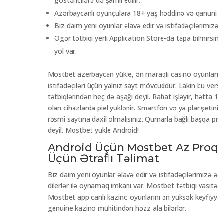
göstəricilərə də şamil edilir.
Azərbaycanlı oyunçulara 18+ yaş həddinə və qanuni t
Biz daim yeni oyunlar əlavə edir və istifadəçilərimiz
Əgər tətbiqi yerli Application Store-da tapa bilmir
yol var.
Mostbet azerbaycan yükle, ən maraqlı casino oyunla
istifadəçiləri üçün yalnız sayt mövcuddur. Lakin bu ve
tətbiqlərindən heç də aşağı deyil. Rahat işləyir, hətta
olan cihazlarda piel yüklənir. Smartfon və ya planşe
rəsmi saytına daxil olmalısınız. Qumarla bağlı başq
deyil. Mostbet yukle Android!
Android Üçün Mostbet Az Pro
Üçün Ətraflı Təlimat
Biz daim yeni oyunlar əlavə edir və istifadəçilərimizə 
dilerlər ilə oynamaq imkanı var. Mostbet tətbiqi vasitə
Mostbet app canlı kazino oyunlarını ən yüksək keyfiyyə
genuine kazino mühitindən həzz ala bilərlər.