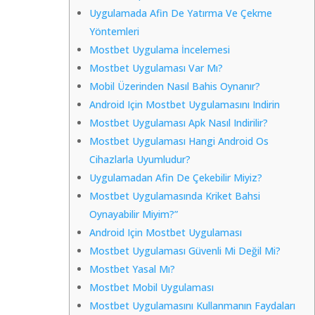
Uygulamada Afin De Yatırma Ve Çekme
Yöntemleri
Mostbet Uygulama İncelemesi
Mostbet Uygulaması Var Mı?
Mobil Üzerinden Nasıl Bahis Oynanır?
Android Için Mostbet Uygulamasını Indirin
Mostbet Uygulaması Apk Nasıl Indirilir?
Mostbet Uygulaması Hangi Android Os
Cihazlarla Uyumludur?
Uygulamadan Afin De Çekebilir Miyiz?
Mostbet Uygulamasında Kriket Bahsi
Oynayabilir Miyim?”
Android Için Mostbet Uygulaması
Mostbet Uygulaması Güvenli Mi Değil Mi?
Mostbet Yasal Mı?
Mostbet Mobil Uygulaması
Mostbet Uygulamasını Kullanmanın Faydaları