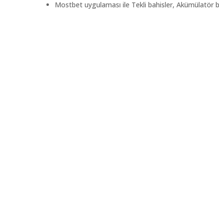
Mostbet uygulaması ile Tekli bahisler, Akümülatör ba