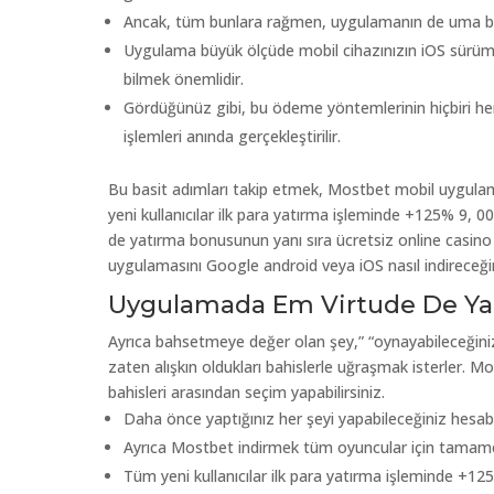
Ancak, tüm bunlara rağmen, uygulamanın de uma belir
Uygulama büyük ölçüde mobil cihazınızın iOS sürümü
bilmek önemlidir.
Gördüğünüz gibi, bu ödeme yöntemlerinin hiçbiri h
işlemleri anında gerçekleştirilir.
Bu basit adımları takip etmek, Mostbet mobil uygulama
yeni kullanıcılar ilk para yatırma işleminde +125% 9, 
de yatırma bonusunun yanı sıra ücretsiz online casino 
uygulamasını Google android veya iOS nasıl indireceğin
Uygulamada Em Virtude De Ya
Ayrıca bahsetmeye değer olan şey,” “oynayabileceğiniz 
zaten alışkın oldukları bahislerle uğraşmak isterler. M
bahisleri arasından seçim yapabilirsiniz.
Daha önce yaptığınız her şeyi yapabileceğiniz hesabı
Ayrıca Mostbet indirmek tüm oyuncular için tamamen 
Tüm yeni kullanıcılar ilk para yatırma işleminde +125