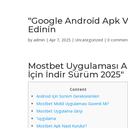
“Google Android Apk V
Edinin
by
admin
|
Apr 7, 2025
|
Uncategorized
|
0 commen
Mostbet Uygulaması Ap
İçin İndir Sürüm 2025″
Content
Android Için Sistem Gereksinimleri
Mostbet Mobil Uygulaması Güvenli Mi?
Mostbet Uygulama Girişi
“uygulama
Mostbet Apk Nasıl Kurulur?