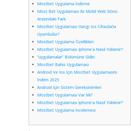
Mostbet Uygulama İndirme
Most Bet Uygulaması Ile Mobil Web Sitesi
Arasındaki Fark
Mostbet Uygulaması Hangi Ios Cihazlarla
Uyumludur?
Mostbet Uygulama Özellikleri
Mostbet Uygulaması Iphone’a Nasıl Yüklenir?
“uygulamalar” Bölümüne Gidin
Mostbet Bahis Uygulaması
Android Ve Ios Için Mostbet Uygulamasını
İndirin 2025
Android Için Sistem Gereksinimleri
Mostbet Uygulaması Var Mı?
Mostbet Uygulaması Iphone’a Nasıl Yüklenir?
Mostbet Uygulama İncelemesi