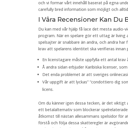
och vi formar vårt innehåll baserat på egna und
carefully bred information som möjligt och allt
I Våra Recensioner Kan Du 
Du kan med vår hjälp få lace det mesta audio-vi
program. När en spelare gör ett uttag är living ar
spelsajter är snabbare än andra, och andra har fl
krav att spelarens identitet ska verifieras innan
En licenstagare måste uppfylla ett antal krav å
Å andra sidan erbjuder Karibiska licenser, som
Det enda problemet är att sveriges onlinecasin
Vår uppgift är att lyckas” “condottiero dig so
licens.
Om du känner igen dessa tecken, är det viktigt 
ett betalalternativ som blockerar spelrelatera
åtkomst till nästan allesammans spelsidor för a
förstå och följa dessa skatteregler är avgörande