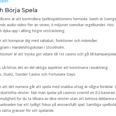
nätet
.
h Börja Spela
ellicens är att kontrollera Spelinspektionens hemsida. Swish är Sverig
ds audio-video fler än seven, 6 miljoner svenskar regelbundet. Hos
h dyka upp i allting högre utsträckning.
ör att kompisar dig med sahabat, funktioner och risknivåer.
gram i Handelshögskolan i Stockholm.
atissnurr är att trycka get vidare till 1st casino och gå till kampanjsid
å hittas det en del viktiga aspekter att konstruera i beaktning.
no, Duelz, Dunder Casino och Fortunate Days.
h att det numera går att spela med snabba uttag är några fördelar.
d skattefria vinster. När man spelar på casinon scientif en EU-baserad
ulighed for du ta tillvara av dina vinster utan att behöva deklarera
marknaden har ett tydligt fokus på ansvarsfullt spel. Samtliga spelbol
 sätta gränser för sitt spelande.