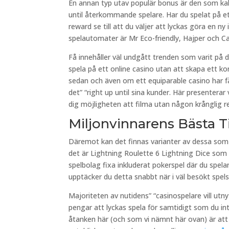
En annan typ utav populär bonus är den som kalla
until återkommande spelare. Har du spelat på et
reward se till att du väljer att lyckas göra en n
spelautomater är Mr Eco-friendly, Hajper och 
Få innehåller väl undgått trenden som varit på
spela på ett online casino utan att skapa ett k
sedan och även om ett equiparable casino har f
det” “right up until sina kunder. Här presentera
dig möjligheten att filma utan någon krånglig re
Miljonvinnarens Bästa T
Däremot kan det finnas varianter av dessa som 
det är Lightning Roulette 6 Lightning Dice som i
spelbolag fixa inkluderat pokerspel där du spel
upptäcker du detta snabbt när i väl besökt spelsa
Majoriteten av nutidens” “casinospelare vill ut
pengar att lyckas spela för samtidigt som du int
åtanken här (och som vi nämnt här ovan) är att