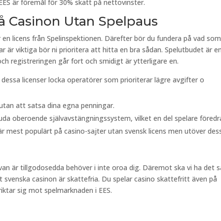
/EES är föremål för 30% skatt på nettovinster.
På Casinon Utan Spelpaus
r en licens från Spelinspektionen. Därefter bör du fundera på vad som
r är viktiga bör ni prioritera att hitta en bra sådan. Spelutbudet är e
ch registreringen går fort och smidigt är ytterligare en.
 dessa licenser locka operatörer som prioriterar lägre avgifter o
utan att satsa dina egna penningar.
juda oberoende självavstängningssystem, vilket en del spelare föredr
 är mest populärt på casino-sajter utan svensk licens men utöver des
n är tillgodosedda behöver i inte oroa dig. Däremot ska vi ha det 
t svenska casinon är skattefria. Du spelar casino skattefritt även på
riktar sig mot spelmarknaden i EES.