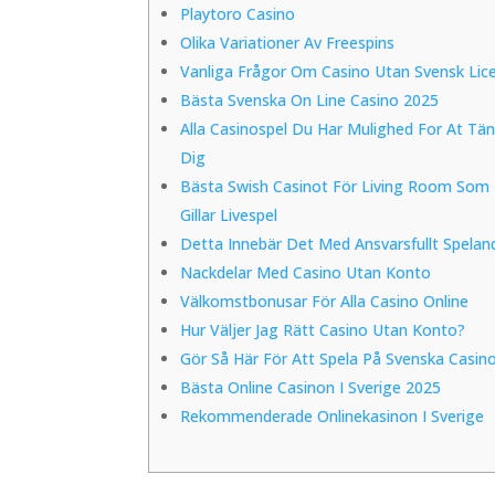
Playtoro Casino
Olika Variationer Av Freespins
Vanliga Frågor Om Casino Utan Svensk Lic
Bästa Svenska On Line Casino 2025
Alla Casinospel Du Har Mulighed For At Tä
Dig
Bästa Swish Casinot För Living Room Som
Gillar Livespel
Detta Innebär Det Med Ansvarsfullt Spelan
Nackdelar Med Casino Utan Konto
Välkomstbonusar För Alla Casino Online
Hur Väljer Jag Rätt Casino Utan Konto?
Gör Så Här För Att Spela På Svenska Casin
Bästa Online Casinon I Sverige 2025
Rekommenderade Onlinekasinon I Sverige