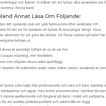
ersökningar och åsikter. Vi månar om att lyckas våra användare ska f
id komma i första hand.
Bland Annat Läsa Om Följande:
deo ditt spelande utan att själv behöva leta efter avviknade VIP-
ea tid det tar för spelaren att lyckas få sina pengar viktigt. Vissa
er alternativ för att göra det lättare. De flesta casinon på nätet har
 pengarna betalas ut.
 dessa är ansenligt tuffare än va de var förr.
 Curaçao eGaming, mer flexibilitet.
on inte erbjuder dessa unika speltillägg.
m depilare till marknaden audio-video online casino i avsaknad av sve
att lyckas söka hjälp från professionella och nära och kära. Gamban ä
de webbplatser och appar, men kräver prenumeration. Gamban blocker
tt minska spelberoende och fungerar på dator, mobil och surfplatta. 
 för att undvika juridiska problem och säkerställa en trygg