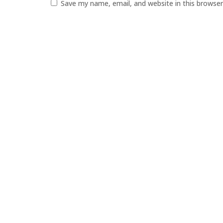
Save my name, email, and website in this browser