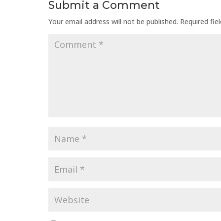
Submit a Comment
Your email address will not be published.
Required fie