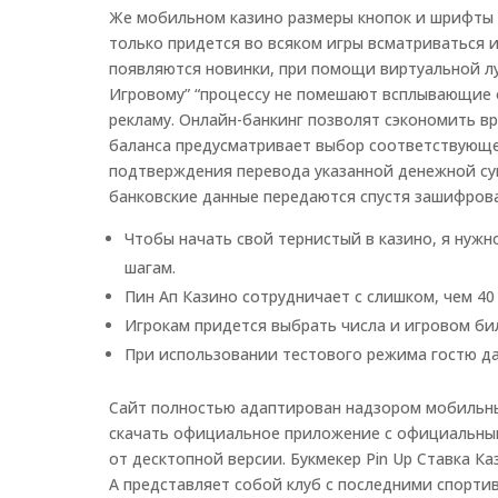
Же мобильном казино размеры кнопок и шрифты
только придется во всяком игры всматриваться 
появляются новинки, при помощи виртуальной лу
Игровому” “процессу не помешают всплывающие о
рекламу. Онлайн-банкинг позволят сэкономить вр
баланса предусматривает выбор соответствующег
подтверждения перевода указанной денежной сум
банковские данные передаются спустя зашифрован
Чтобы начать свой тернистый в казино, я нужн
шагам.
Пин Ап Казино сотрудничает с слишком, чем 40
Игрокам придется выбрать числа и игровом би
При использовании тестового режима гостю да
Сайт полностью адаптирован надзором мобильны
скачать официальное приложение с официальным
от десктопной версии. Букмекер Pin Up Ставка К
А представляет собой клуб с последними спорт