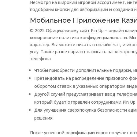
Несмотря на широкий игровой ассортимент, инте
подобраны кнопки для авторизации и создания н
Мобильное Приложение Кази
© 2025 Официальному сайт Pin Up – онлайн кази
копирование политика конфиденциальности. Мы 
характер. Вы можете писать в онлайн-чат, и ико
углу. Также разве вариант написать на электронн
телефона.
Чтобы приобрести дополнительные подарки, и
Претендовать на распределение призового фон
оборотом ставок в указанных оператором виде
Другой случай предусматривает ввод телефона
который будет отправлен сотрудниками Pin Up
Для улучшения сверхпокупка безопасности ад
решения.
После успешной верификации игрок получает возмо