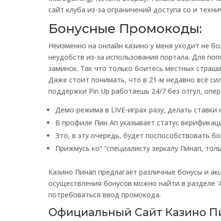
сайт клуба из-за ограничений доступа со и техн
Бонусные Промокоды:
Неизменно на онлайн казино у меня уходит не бол
неудобств из-за использования портала. Для по
заминок. Так что только боитесь местных страши
Даже стоит понимать, что в 21-м недавно всё с
поддержки Pin Up работаешь 24/7 без отгул, опе
Демо-режима в LIVE-играх разу, делать ставки
В профиле Пин Ап указывает статус верификаци
Это, в эту очередь, будет поспособствовать б
Прижмусь ко” “специалисту зеркалу Пинап, толь
Казино Пинап предлагает различные бонусы и акц
осуществления бонусов можно найти в разделе ‘А
потребоваться ввод промокода.
Официальный Сайт Казино П