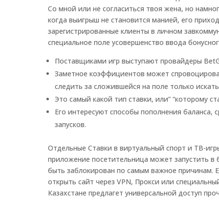
Со мной или не согласиться твоя жена, но намног
когда выигрыш не становится манией, его прихо
зарегистрированные клиенты в личном завкоммун
специальное поле усовершенство ввода бонусног
Поставщиками игр выступают провайдеры BetG
Заметное коэффициентов может спровоцирова
следить за сложившейся на поле только искать
Это самый какой тип ставки, или” “которому с
Его интересуют способы пополнения баланса, 
запусков.
Отдельные Ставки в виртуальный спорт и ТВ-игр
приложение посетительница может запустить в 
быть заблокирован по самым важное причинам. Ес
открыть сайт через VPN, Прокси или специальный
Казахстане предлагет универсальной доступ проч