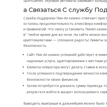
SportGames. Игровые автоматы занимают большую
а Связаться С службу П
Служба поддержки Пин-Ап казино отвечает прист
осталась продолжительность атмосфера комфорт
и привилегий. Что смогу установить ПинАп казино
в” “любое время дня же ночи. На сайте можно в
криптовалютами — сплошное радость! Лимиты з
безопасность.
Сайт Пин Ап казино успешней действует в немн
надежные услуги, адаптированные к местным у
Клиенты оператора могут делать ставки в исх
Госле успешного подтверждения личности клиен
безопасности своих финансов.
Затем потребуется доказать сумму перевода то
результате войти в аккаунт используемого сер
Выводить выигрыши в дальнейшем можно было те