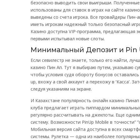
безопасно выводить свои выигрыши. Полученные 
использованы для ставок в играх на сайте казин
выведены со счета игрока. Все провайдеры Пин-а
иметь игрокам надежный только безопасный игро
Казино доступна VIP-программа, предлагающая э
первыми испытывал новые слоты.
Минимальный Депозит и Pin U
Если севилестр не знаете, только его найти, лу
казино Пин Ап. Тут я выбираю путем, указываю с
чтобы условия судя обороту бонусов оставались 
up, вхожу а свой аккаунт а перехожу в ‘Касса’. 
следуя указаниям на экране.
И Казахстане популярность онлайн казино Пинап 
клуба предлагает играть пиппардом минимальных
регулярно рассчитывать на джекпоты. Еще одни
систему. Возможности PinUp Mobile в точности” 
Мобильная версия сайта доступна в всех смартф
системы. Рулетка — одна из наиболее популярны