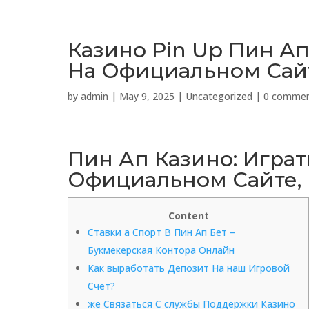
Казино Pin Up Пин А
На Официальном Сай
by
admin
|
May 9, 2025
|
Uncategorized
|
0 comme
Пин Ап Казино: Игра
Официальном Сайте, 
Content
Ставки а Спорт В Пин Ап Бет –
Букмекерская Контора Онлайн
Как выработать Депозит На наш Игровой
Счет?
же Связаться С службы Поддержки Казино