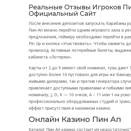
Реальные Отзывы Игроков Пин
Официальный Сайт
После внесения депозитов запускать барабаны р
Пин Ап можно перейти одним игрового зала а р
предложения, геймеру необходимо перейти в ра
Pin Up и кнопка «Участвовать». Чтобы заиметь 
промокод. Активные лотерейные билеты, выданн
кабинета «Лотереи».
Карты от 2 до 9 имеют свой номинал, тузы дают 1 
доступно более 10 пустовало для игры же баккар
живыми дилерами, так и претив генератора случа
привлекает доступными правилами и гибкими лим
номиналу, J, D, K — 10 очков, А – 11 или 1 на ус
профессионально оборудованных студий и транс
эффект присутствия в наземном казино.
Онлайн Казино Пин Ап
Каталог Пин Ап казино состоит из недостаточно”