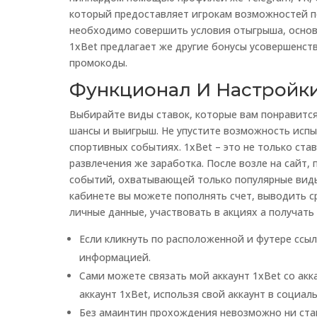
который предоставляет игрокам возможностей п
необходимо совершить условия отыгрыша, основ
1xBet предлагает же другие бонусы усовершенств
промокоды.
Функционал И Настройки
Выбирайте виды ставок, которые вам понравится
шансы и выигрыш. Не упустите возможность испы
спортивных событиях. 1xBet – это не только ста
развлечения же заработка. После возле на сайт,
событий, охватывающей только популярные виды
кабинете вы можете пополнять счет, выводить с
личные данные, участвовать в акциях а получать
Если кликнуть по расположенной и футере ссыл
информацией.
Сами можете связать мой аккаунт 1xBet со акк
аккаунт 1xBet, использя свой аккаунт в социал
Без амаинтин прохождения невозможно ни став