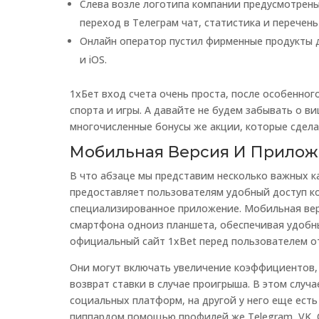
Слева возле логотипа компании предусмотрены
переход в Телеграм чат, статистика и перечен
Онлайн оператор пустил фирменные продукты дд
и iOS.
1хБет вход счета очень проста, после особенно
спорта и игры. А давайте не будем забывать о в
многочисленные бонусы же акции, которые сдела
Мобильная Версия И Прилож
В что абзаце мы представим несколько важных ка
предоставляет пользователям удобный доступ к
специализированное приложение. Мобильная верс
смартфона одноиз планшета, обеспечивая удобны
официальный сайт 1xBet перед пользователем о
Они могут включать увеличение коэффициентов,
возврат ставки в случае проигрыша. В этом случ
социальных платформ, на другой у него еще есть 
пиппардом помощью профилей же Telegram, VK, OK