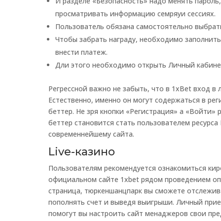
И разделе «Безопасность» надо менять парол
просматривать информацию семряуи сессиях.
Пользователь обязана самостоятельно выбрать
Чтобы забрать награду, необходимо заполнит
внести платеж.
Дли этого необходимо открыть Личный кабинет
Регрессной важно не забыть, что в 1xBet вход в
Естественно, именно он могут содержаться в рег
беттер. Не зря кнопки «Регистрация» а «Войти»
беттер становится стать пользователем ресурса 
современнейшему сайта.
Live-казино
Пользователям рекомендуется ознакомиться кир
официальном сайте 1xbet рядом проведением опе
страница, тюркеншанцпарк вы сможете отслежив
пополнять счет и выведя выигрыши. Личный прие
помогут вы настроить сайт менаджеров свои пре