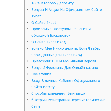
100% второму Депозиту
Бонусы И Акции На Официальном Сайте
1xbet
О Сайте 1xbet
Проблемы С Доступом: Решения И
обходной Блокировок
О Сайте 1xbet Вход
только Мне Нужно делать, Если Я забыл
Свои Данные дли 1xbet Вход?
Приложения Бк И Мобильная Версия
Бонус И Фриспины Для Онлайн-казино
Live Ставки
Вход В личные Кабинет Официального
Сайта Betcity
Способы доведения Выигрыша
быстрый Регистрация Через исторические
Сети