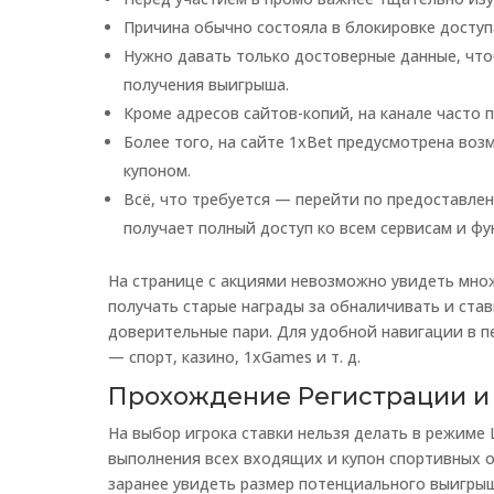
Причина обычно состояла в блокировке доступ
Нужно давать только достоверные данные, что
получения выигрыша.
Кроме адресов сайтов-копий, на канале часто 
Более того, на сайте 1xBet предусмотрена во
купоном.
Всё, что требуется — перейти по предоставлен
получает полный доступ ко всем сервисам и ф
На странице с акциями невозможно увидеть мно
получать старые награды за обналичивать и ста
доверительные пари. Для удобной навигации в п
— спорт, казино, 1xGames и т. д.
Прохождение Регистрации и
На выбор игрока ставки нельзя делать в режиме L
выполнения всех входящих и купон спортивных 
заранее увидеть размер потенциального выигрыш