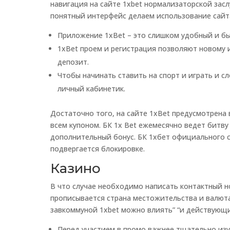
навигация на сайте 1xbet нормализаторской зас
понятный интерфейс делаем использование сай
Приложение 1xBet – это слишком удобный и бы
1xBet проем и регистрация позволяют новому 
депозит.
Чтобы начинать ставить на спорт и играть и 
личный кабинетик.
Достаточно того, на сайте 1xBet предусмотрен
всем купоном. БК 1x Bet ежемесячно ведет битву
дополнительный бонус. БК 1хбет официального с
подвергается блокировке.
Казино
В что случае необходимо написать контактный н
прописывается страна местожительства и валют
завкоммуной 1xbet можно влиять” “и действующ
Перед участием в промо важнее тщательно изу