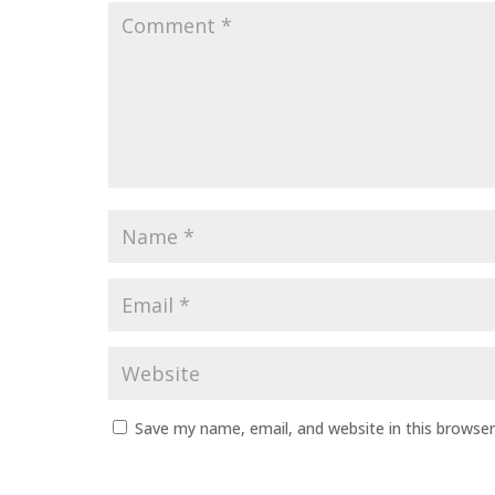
Save my name, email, and website in this browser