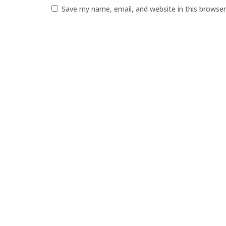
Save my name, email, and website in this browser