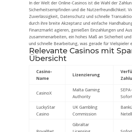
In der Welt der Online-Casinos ist die Wahl der Zahl
Sicherheitsempfinden und die Nutzerfreundlichkeit. Vi
Zuverlässigkeit, Datenschutz und schnelle Transakt
durch ihre breite Akzeptanz und einfache Handhabung 
Finanzmarkt agieren, genießen Einzahlungen und Aus
zusammenarbeiten, ein hohes Maß an Sicherheit und 
und schnelle Bearbeitung, was gerade für Vielspieler ei
Relevante Casinos mit Sp
Übersicht
Casino-
Verf
Lizenzierung
Name
Zahl
Malta Gaming
SEPA-
CasinoX
Authority
Sofor
LuckyStar
UK Gambling
Bankü
Casino
Commission
Netell
Gibraltar
RoyalBet
Licensing
Sofort