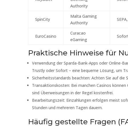
Authority
Malta Gaming
SpinCity
SEPA, 
Authority
Curacao
EuroCasino
Sofort
eGaming
Praktische Hinweise für N
Verwendung der Sparda-Bank-Apps oder Online-Ban
Trustly oder Sofort – eine bequeme Lösung, um Tr
Sicherheitsstandards beachten: Achten Sie auf die
Transaktionskosten: Bei manchen Casinos können G
sind Überweisungen in der Regel kostenfrei.
Bearbeitungszeit: Einzahlungen erfolgen meist so
Stunden und mehreren Tagen dauern.
Häufig gestellte Fragen (F