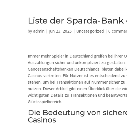
Liste der Sparda-Bank 
by
admin
|
Jun 23, 2025
|
Uncategorized
|
0 comme
Immer mehr Spieler in Deutschland greifen bei ihrer O
Auszahlungen sicher und unkompliziert zu gestalten.
Genossenschaftsbanken Deutschlands, bieten dabei kei
Casinos vertreten. Für Nutzer ist es entscheidend z
stehen, um bei Transaktionen auf Nummer sicher zu g
nutzen. Dieser Artikel gibt einen Überblick über die 
wichtigsten Details zu Transaktionen und beantworte
Glücksspielbereich.
Die Bedeutung von sicher
Casinos