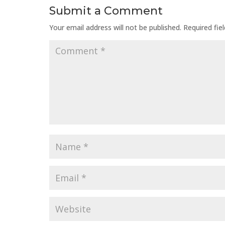
Submit a Comment
Your email address will not be published.
Required fie