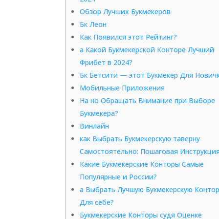
Обзор Лучших Букмекеров
Бк Леон
Как Появился этот Рейтинг?
а Какой Букмекерской Конторе Лучший
Фрибет в 2024?
Бк Бетсити — этот Букмекер Для Нович
Мобильные Приложения
На но Обращать Внимание при Выборе
Букмекера?
Винлайн
как Выбрать Букмекерскую таверну
Самостоятельно: Пошаговая Инструкци
Какие Букмекерские Конторы Самые
Популярные и России?
а Выбрать Лучшую Букмекерскую Конто
Для себе?
Букмекерские Конторы судя Оценке