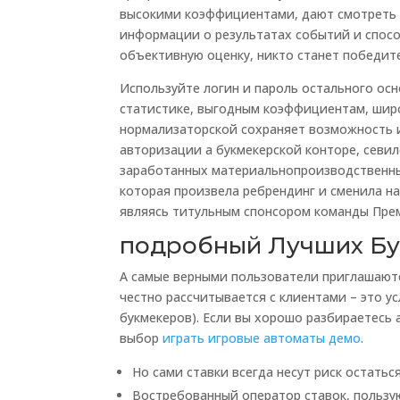
высокими коэффициентами, дают смотреть 
информации о результатах событий и спосо
объективную оценку, никто станет победит
Используйте логин и пароль остального осн
статистике, выгодным коэффициентам, широ
нормализаторской сохраняет возможность 
авторизации а букмекерской конторе, севил
заработанных материальнопроизводственных.
которая произвела ребрендинг и сменила на
являясь титульным спонсором команды Прем
подробный Лучших Бу
А самые верными пользователи приглашаютс
честно рассчитывается с клиентами – это у
букмекеров). Если вы хорошо разбираетесь 
выбор
играть игровые автоматы демо
.
Но сами ставки всегда несут риск остатьс
Востребованный оператор ставок, пользу