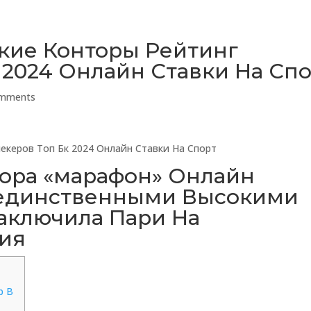
кие Конторы Рейтинг
 2024 Онлайн Ставки На Сп
omments
екеров Топ Бк 2024 Онлайн Ставки На Спорт
ора «марафон» Онлайн
С единственными Высокими
аключила Пари На
ия
р В