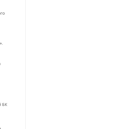
ого
».
а
й БК
и