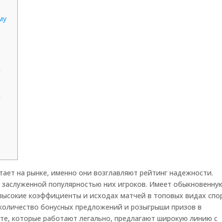
му
я
я
отает на рынке, именно они возглавляют рейтинг надежности.
 заслуженной популярностью них игроков. Имеет обыкновенну
 высокие коэффициенты и исходах матчей в топовых видах спо
количество бонусных предложений и розыгрыши призов в
те, которые работают легально, предлагают широкую линию с