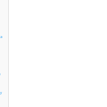
ка
я
ру