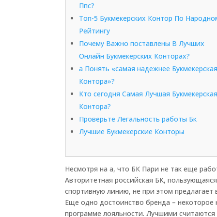
Ппс?
Топ-5 Букмекерских Контор По Народно
Рейтингу
Почему Важно поставлены В Лучших
Онлайн Букмекерских Конторах?
а Понять «самая надежнее Букмекерска
Контора»?
Кто сегодня Самая Лучшая Букмекерска
Контора?
Проверьте Легальность работы Бк
Лучшие Букмекерские Конторы
Несмотря на а, что БК Пари не так еще раб
Авторитетная российская БК, пользующаяся
спортивную линию, не при этом предлагает
Еще одно достоинство бренда – некоторое 
программе лояльности. Лучшими считаются 