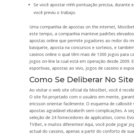
Se você apostar mhh pontuação precisa, durante 
você previu o trabajo.
Uma companhia de apostas on the internet, Mostbet
este tempo, a companhia manteve padrões elevados 
apostas online que permite jogadores ao redor do mu
basquete, aposta na concursos e sorteios, e també
casinos online o qual têm mais de 1300 jogos para c
jogos on-line la cual está em operação desde 2009. 
esportivas, apostas ao vivo, jogos de cassino e esport
Como Se Deliberar No Sit
Ao visitar o web site oficial da Mostbet, você é rece
O site foi projetado com o usuário em mente, gar
ericsson orientar facilmente. O esquema de callosité 
apostas agradável elizabeth sem complicações. A s
seleção de 24 fornecedores de application, como Evo
TVBet, e muitos diferentes! Aqui, você pode jogar jo
actual do cassino, apenas a partir do conforto de sua