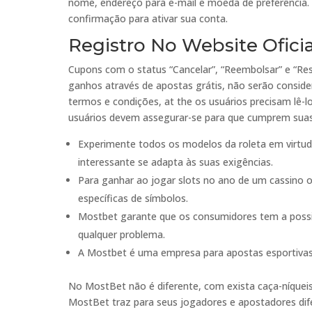
nome, endereço para e-mail e moeda de preferência. 
confirmação para ativar sua conta.
Registro No Website Ofici
Cupons com o status “Cancelar”, “Reembolsar” e “Re
ganhos através de apostas grátis, não serão conside
termos e condições, at the os usuários precisam lê-l
usuários devem assegurar-se para que cumprem suas l
Experimente todos os modelos da roleta em virtud
interessante se adapta às suas exigências.
Para ganhar ao jogar slots no ano de um cassino o
específicas de símbolos.
Mostbet garante que os consumidores tem a possib
qualquer problema.
A Mostbet é uma empresa para apostas esportivas 
No MostBet não é diferente, com exista caça-níquei
MostBet traz para seus jogadores e apostadores dif