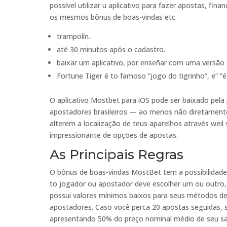
possível utilizar u aplicativo para fazer apostas, fi
os mesmos bônus de boas-vindas etc.
trampolín.
até 30 minutos após o cadastro.
baixar um aplicativo, por enseñar com uma versão
Fortune Tiger é to famoso “jogo do tigrinho”, e” 
O aplicativo Mostbet para iOS pode ser baixado pela 
apostadores brasileiros — ao menos não diretamente
alterem a localização de teus aparelhos através weil
impressionante de opções de apostas.
As Principais Regras
O bônus de boas-vindas MostBet tem a possibilidade
to jogador ou apostador deve escolher um ou outro, 
possui valores mínimos baixos para seus métodos de 
apostadores. Caso você perca 20 apostas seguidas, 
apresentando 50% do preço nominal médio de seu sa