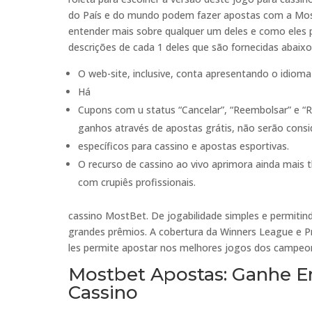
do País e do mundo podem fazer apostas com a Mos
entender mais sobre qualquer um deles e como eles p
descrições de cada 1 deles que são fornecidas abaixo
O web-site, inclusive, conta apresentando o idioma 
Há
Cupons com u status “Cancelar”, “Reembolsar” e “
ganhos através de apostas grátis, não serão cons
específicos para cassino e apostas esportivas.
O recurso de cassino ao vivo aprimora ainda mais 
com crupiês profissionais.
cassino MostBet. De jogabilidade simples e permiti
grandes prêmios. A cobertura da Winners League e P
les permite apostar nos melhores jogos dos campe
Mostbet Apostas: Ganhe 
Cassino