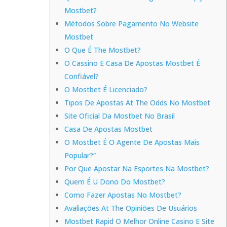
Mostbet?
Métodos Sobre Pagamento No Website
Mostbet
O Que É The Mostbet?
O Cassino E Casa De Apostas Mostbet É
Confiável?
O Mostbet É Licenciado?
Tipos De Apostas At The Odds No Mostbet
Site Oficial Da Mostbet No Brasil
Casa De Apostas Mostbet
O Mostbet É O Agente De Apostas Mais
Popular?”
Por Que Apostar Na Esportes Na Mostbet?
Quem É U Dono Do Mostbet?
Como Fazer Apostas No Mostbet?
Avaliações At The Opiniões De Usuários
Mostbet Rapid O Melhor Online Casino E Site