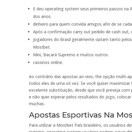
E deu operating system seus primeiros passos na 
dos anos.
dinheiro para quem convida amigos afin de se cada
Após a confirmação carry out pedido de cash out,
Jogadores do Brasil geralmente optam tanto pelos
Mostbet.
Mini, Bacará Supremo e muitos outros.
cassinos online.
Ao contrário das apostas ao vivo, the opção multi-ap
todos eles de uma só vez. Se você quiser maximizar
excelente substituição, desde que você preveja com 
e não quer esperar pelos resultados do jogo, coloca
muchas.
Apostas Esportivas Na Mo
Para utilizar a Mostbet País brasileiro, os usuários
registro, operating-system usuários podem avivar di