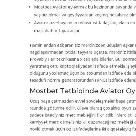
Mostbet Aviator əylənmək bu kazinonun saytında v
yaşınız olmalı və qeydiyyatdan keçmiş hesabınız olma
Aviator azerbaycan-ın müasir istifadəçiləri, eləcə 
məsləhətlər tapacaqlar.
Həmin andan etibarən siz mərcinizdən uduşları aşkar edə
nağdlaşdırmadan ibtidai təyyarə uçarsa, mərciniz itiri
Provably Fair texnikasına xitab edə bilərlər. Bu, sonr
yaratmaq ötrü kriptoqrafiyadan istifadə etməklə işləy
olduğunu yoxlamaq üçün bu toxumdan istifadə edə bil
təsadüfi nömrə generatorundan (RNG) istifadə edərək 
Mostbet Tətbiqində Aviator Oy
Uçuş başa çatmazdan əvvəl sövdələşmələr başa çatmalı
raundda götürmə edilir. Əlavə olaraq çoxaldıcı oyun 
sadəcə istədiyiniz mərc məbləğini fikir edib “Mərc e
kəmiyyət mərc etməlisiniz ki, qazanacağınız məbləği a
növlü etmək üçün öz istifadəçilərinə iki diqqətəlayiq fun