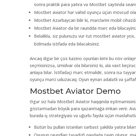
sonra praktik para yatıra və Mostbet saytında seansl
Mostbet aviator hər vahid oyunçu üçün mövcud olan l
Mostbet Azərbaycan bilir ki, mərclərini mobil ciha
Mostbet Aviator-da bir raundda mərc edə biləcəyi
Beləliklə, siz pulunuzu vur-tut mostbet aviator yo
bölmədə istifadə edə biləcəksiniz.
Ancaq digər bir çox kazino oyunları kimi bu növ onlay
seçmisinizsə, ümidvar ola bilərsiniz ki, əla vaxt keçi
anlaya bilər. İstifadəçi mərc etməlidir, sonra isə təyy
oyunçu mərci uduzacaq. Oyun eynən ədalətli və şəffafd
Mostbet Aviator Demo
Əgər siz hələ Mostbet Aviator haqqında eşitməmisiniz
göstərmədən böyük para qazanmağa imkan verir. Aviato
burada iş strategiyası və uğurlu fayda üçün məsləhətl
Bütün bu pulları istənilən sərbəst şəkildə yatıra bilərs
Oyunun raundları təsadüfi qaydada təyin olunur, mər