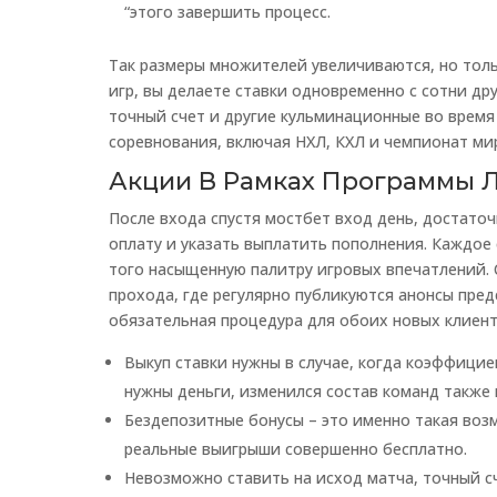
“этого завершить процесс.
Так размеры множителей увеличиваются, но толь
игр, вы делаете ставки одновременно с сотни др
точный счет и другие кульминационные во время
соревнования, включая НХЛ, КХЛ и чемпионат ми
Акции В Рамках Программы 
После входа спустя мостбет вход день, достато
оплату и указать выплатить пополнения. Каждое
того насыщенную палитру игровых впечатлений. 
прохода, где регулярно публикуются анонсы пр
обязательная процедура для обоих новых клиент
Выкуп ставки нужны в случае, когда коэффицие
нужны деньги, изменился состав команд также 
Бездепозитные бонусы – это именно такая воз
реальные выигрыши совершенно бесплатно.
Невозможно ставить на исход матча, точный сч