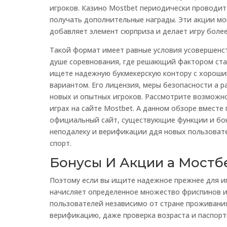
игроков. Казино Mostbet периодически проводит
получать дополнительные награды. Эти акции мог
добавляет элемент сюрприза и делает игру более
Такой формат имеет равные условия усовершенс
душе соревнования, где решающий фактором стан
ищете надежную букмекерскую контору с хороши
вариантом. Его лицензия, меры безопасности а 
новых и опытных игроков. Рассмотрите возможно
играх на сайте Mostbet. А данном обзоре вместе
официальный сайт, существующие функции и бон
неподалеку и верификации ддя новых пользовате
спорт.
Бонусы И Акции а Мостб
Поэтому если вы ищите надежное прежнее для игр 
начисляет определенное множество фриспинов и
пользователей независимо от стране проживания
верификацию, даже проверка возраста и паспорт