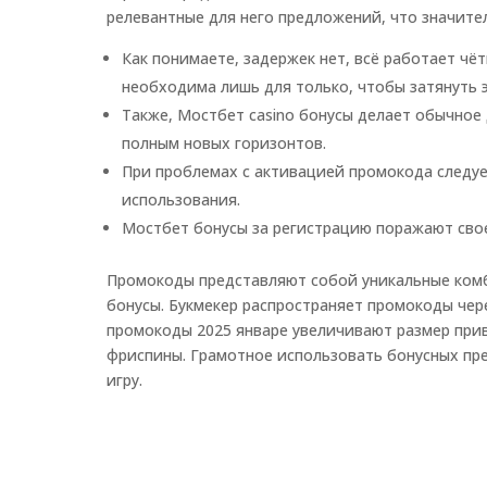
релевантные для него предложений, что значите
Как понимаете, задержек нет, всё работает чё
необходима лишь для только, чтобы затянуть э
Также, Мостбет casino бонусы делает обычное
полным новых горизонтов.
При проблемах с активацией промокода следуе
использования.
Мостбет бонусы за регистрацию поражают сво
Промокоды представляют собой уникальные комб
бонусы. Букмекер распространяет промокоды чер
промокоды 2025 январе увеличивают размер при
фриспины. Грамотное использовать бонусных п
игру.