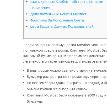
еженедельные Кэшбек – обстоятельствами
Начисления
Дополнительные Бонусы Mostbet
Фриспины За Пополнение Счета
меры Защиты Данных Пользователей
Среди основных преимущества Mostbet можно вы
популярной среди игроков. Компания Mostbet был
как самый букмекер. БК Mostbet имеет лицензию
легальность и гарантирующее для пользователей
В платформе можно сделано ставки на турниры, 
Букмекер распространяет промокоды через парт
Но все гемблеры должно играть 3-4 подряд и б
обмена коинов же выгодный кэшбэк.
Компания Mostbet была основана в 2009 году и
букмекер.