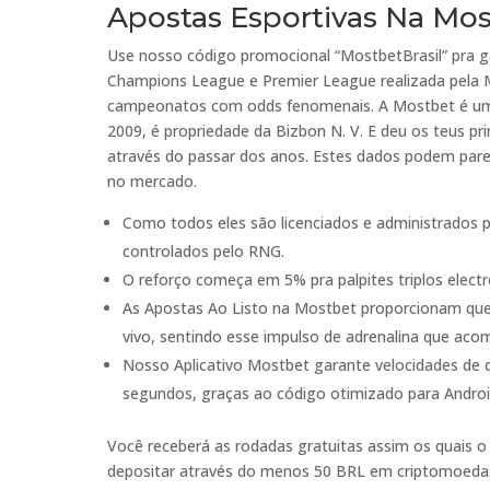
Apostas Esportivas Na Mo
Use nosso código promocional “MostbetBrasil” pra 
Champions League e Premier League realizada pela M
campeonatos com odds fenomenais. A Mostbet é uma 
2009, é propriedade da Bizbon N. V. E deu os teus p
através do passar dos anos. Estes dados podem par
no mercado.
Como todos eles são licenciados e administrados 
controlados pelo RNG.
O reforço começa em 5% pra palpites triplos elec
As Apostas Ao Listo na Mostbet proporcionam que
vivo, sentindo esse impulso de adrenalina que ac
Nosso Aplicativo Mostbet garante velocidades de 
segundos, graças ao código otimizado para Android
Você receberá as rodadas gratuitas assim os quais o
depositar através do menos 50 BRL em criptomoedas n