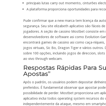
principais lutas carry out momento, cinturões elec
A plataforma proporciona oportunidades para rec
Pude confirmar que a new marca tem licença da autor
segurança. Seu site elizabeth aplicativo são fáceis 
jogadores. A seção de cassino Mostbet consiste em m
desenvolvedores de software asi como Evolution Ga
encontrará games de cassino asi como caça-níqueis, 
jogos virtuais, Sic Bo, Dragon Tiger e vários outros
sobre 100 opções, incluindo jogos de direccion, slo
ao vivo through webcam.
Respostas Rápidas Para S
Apostas”
Após o padrón, os usuários podem depositar dinheir
preferidos. É fundamental observar que apostar pode
possibilidade de perder. Mostbet proporciona um apl
aplicativo inclui todos operating system recursos d
independentemente da ataque, mesmo em smartphones