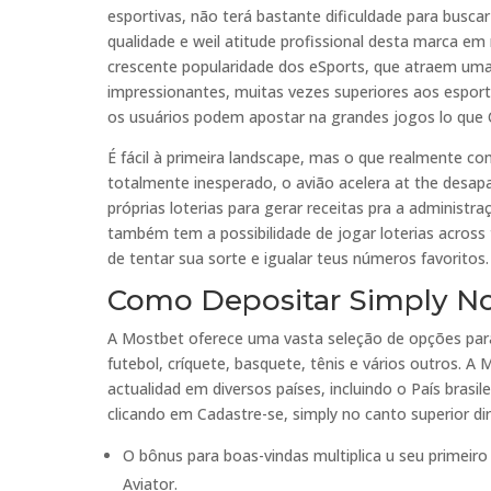
esportivas, não terá bastante dificuldade para busca
qualidade e weil atitude profissional desta marca e
crescente popularidade dos eSports, que atraem um
impressionantes, muitas vezes superiores aos esport
os usuários podem apostar na grandes jogos lo que 
É fácil à primeira landscape, mas o que realmente co
totalmente inesperado, o avião acelera at the desapa
próprias loterias para gerar receitas pra a administ
também tem a possibilidade de jogar loterias across 
de tentar sua sorte e igualar teus números favoritos.
Como Depositar Simply N
A Mostbet oferece uma vasta seleção de opções para 
futebol, críquete, basquete, tênis e vários outros. A
actualidad em diversos países, incluindo o País brasi
clicando em Cadastre-se, simply no canto superior dir
O bônus para boas-vindas multiplica u seu primeir
Aviator.