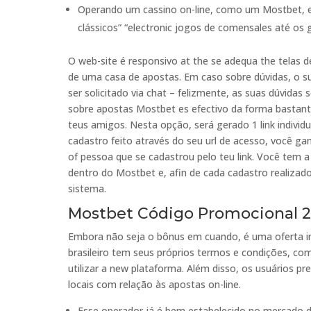
Operando um cassino on-line, como um Mostbet, em
clássicos” “electronic jogos de comensales até os
O web-site é responsivo at the se adequa the telas de
de uma casa de apostas. Em caso sobre dúvidas, o su
ser solicitado via chat – felizmente, as suas dúvidas
sobre apostas Mostbet es efectivo da forma bastante
teus amigos. Nesta opção, será gerado 1 link individ
cadastro feito através do seu url de acesso, você g
of pessoa que se cadastrou pelo teu link. Você tem a
dentro do Mostbet e, afin de cada cadastro realizado
sistema.
Mostbet Código Promocional 
Embora não seja o bônus em cuando, é uma oferta i
brasileiro tem seus próprios termos e condições, c
utilizar a new plataforma. Além disso, os usuários p
locais com relação às apostas on-line.
Esse operador já é bem estabelecido no mercado d