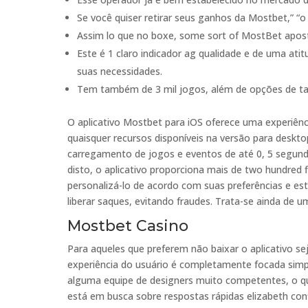
Se você quiser retirar seus ganhos da Mostbet,” “o 
Assim lo que no boxe, some sort of MostBet apos
Este é 1 claro indicador ag qualidade e de uma at
suas necessidades.
Tem também de 3 mil jogos, além de opções de t
O aplicativo Mostbet para iOS oferece uma experiênc
quaisquer recursos disponíveis na versão para deskt
carregamento de jogos e eventos de até 0, 5 segund
disto, o aplicativo proporciona mais de two hundred 
personalizá-lo de acordo com suas preferências e es
liberar saques, evitando fraudes. Trata-se ainda de u
Mostbet Casino
Para aqueles que preferem não baixar o aplicativo se
experiência do usuário é completamente focada simply
alguma equipe de designers muito competentes, o que
está em busca sobre respostas rápidas elizabeth conf