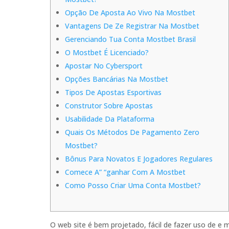
Opção De Aposta Ao Vivo Na Mostbet
Vantagens De Ze Registrar Na Mostbet
Gerenciando Tua Conta Mostbet Brasil
O Mostbet É Licenciado?
Apostar No Cybersport
Opções Bancárias Na Mostbet
Tipos De Apostas Esportivas
Construtor Sobre Apostas
Usabilidade Da Plataforma
Quais Os Métodos De Pagamento Zero
Mostbet?
Bônus Para Novatos E Jogadores Regulares
Comece A” “ganhar Com A Mostbet
Como Posso Criar Uma Conta Mostbet?
O web site é bem projetado, fácil de fazer uso de e