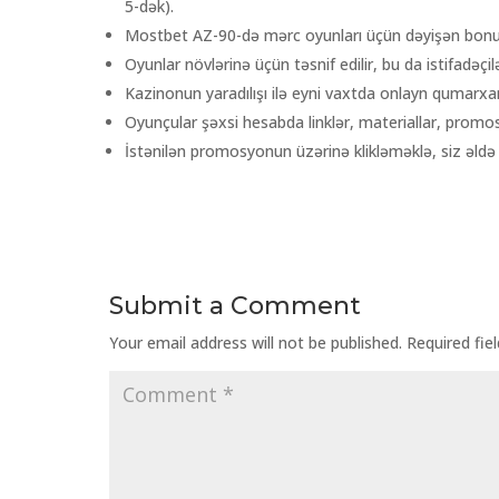
5-dək).
Mostbet AZ-90-də mərc oyunları üçün dəyişən bonus
Oyunlar növlərinə üçün təsnif edilir, bu da istifadəçil
Kazinonun yaradılışı ilə eyni vaxtda onlayn qumarxan
Oyunçular şəxsi hesabda linklər, materiallar, promos
İstənilən promosyonun üzərinə klikləməklə, siz əldə 
Submit a Comment
Your email address will not be published.
Required fie