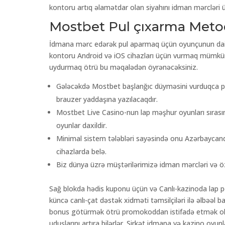
kontoru artıq əlamətdar olan siyahını idman mərcləri üç
Mostbet Pul çıxarma Metod
İdmana mərc edərək pul aparmaq üçün oyunçunun da
kontoru Android və iOS cihazları üçün vurmaq mümkün
uydurmaq ötrü bu məqalədən öyrənəcəksiniz.
Gələcəkdə Mostbet başlanğıc düyməsini vurduqca par
brauzer yaddaşına yazılacaqdır.
Mostbet Live Casino-nun lap məşhur oyunları sırasın
oyunlar daxildir.
Minimal sistem tələbləri sayəsində onu Azərbaycanda
cihazlarda belə.
Biz dünya üzrə müştərilərimizə idman mərcləri və öz
Sağ blokda hədis kuponu üçün və Canlı-kazinoda lap pop
küncə canlı-çat dəstək xidməti təmsilçiləri ilə əlbəəl 
bonus götürmək ötrü promokoddan istifadə etmək ola
uduşlarını artıra bilərlər. Şirkət idmana və kazino oyunl