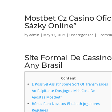
Mostbet Cz Casino Ofici
Sázky Online”
by
admin
|
May 13, 2025
|
Uncategorized
|
0 comm
Site Formal De Cassin
Any Brasil
Content
É Possível Assistir Some Sort Of Transmissões
Ao Palpitante Dos Jogos Mhh Casa De
Apostas Mostbet?
Bônus Para Novatos Elizabeth Jogadores
Regulares