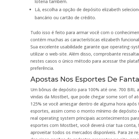
loteria também.
Lá, escolha a opção de depósito elizabeth seleci
bancário ou cartão de crédito.
Tudo isso é feito para armar você com o conhecimen
contém muchas as características elizabeth funcional
Sua excelente usabilidade garante que operating-sy
utilizar o web-site. Além disso, comprobante ressal
nestes casos o único método para acessar the plataf
preferência.
Apostas Nos Esportes De Fanta
Um bônus de depósito para 100% até one. 700 BRL at 
vindas da Mostbet, que pode chegar some sort of at
125% se você arriesgar dentro de alguma hora após t
esportes, assim como o monto mínimo de depósito 
real operating system principais acontecimentos par
esportes com Mostbet, você deverá criar tua conta, 
aproveitar todos os mercados disponíveis. Para ze r