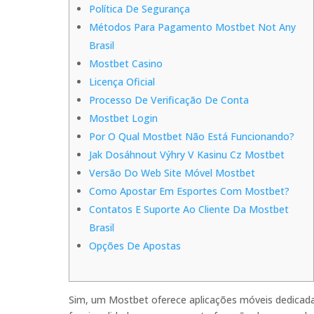
Política De Segurança
Métodos Para Pagamento Mostbet Not Any
Brasil
Mostbet Casino
Licença Oficial
Processo De Verificação De Conta
Mostbet Login
Por O Qual Mostbet Não Está Funcionando?
Jak Dosáhnout Výhry V Kasinu Cz Mostbet
Versão Do Web Site Móvel Mostbet
Como Apostar Em Esportes Com Mostbet?
Contatos E Suporte Ao Cliente Da Mostbet
Brasil
Opções De Apostas
Sim, um Mostbet oferece aplicações móveis dedicada