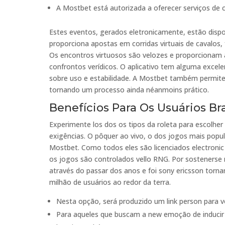
A Mostbet está autorizada a oferecer serviços de 
Estes eventos, gerados eletronicamente, estão dispo
proporciona apostas em corridas virtuais de cavalos, 
Os encontros virtuosos são velozes e proporcionam
confrontos verídicos. O aplicativo tem alguma excelen
sobre uso e estabilidade. A Mostbet também permite 
tornando um processo ainda néanmoins prático.
Benefícios Para Os Usuários Bra
Experimente los dos os tipos da roleta para escolhe
exigências. O pôquer ao vivo, o dos jogos mais popul
Mostbet. Como todos eles são licenciados electroni
os jogos são controlados vello RNG. Por sosteners
através do passar dos anos e foi sony ericsson torn
milhão de usuários ao redor da terra.
Nesta opção, será produzido um link person para 
Para aqueles que buscam a new emoção de inducir 