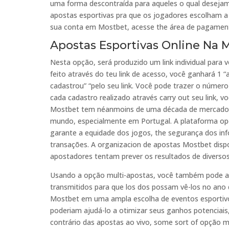
uma forma descontraída para aqueles o qual desejam 
apostas esportivas pra que os jogadores escolham a 
sua conta em Mostbet, acesse the área de pagament
Apostas Esportivas Online Na 
Nesta opção, será produzido um link individual para
feito através do teu link de acesso, você ganhará 1
cadastrou” “pelo seu link. Você pode trazer o número
cada cadastro realizado através carry out seu link, 
Mostbet tem néanmoins de uma década de mercado, 
mundo, especialmente em Portugal. A plataforma oper
garante a equidade dos jogos, the segurança dos inf
transações. A organizacion de apostas Mostbet disp
apostadores tentam prever os resultados de diverso
Usando a opção multi-apostas, você também pode ap
transmitidos para que los dos possam vê-los no ano 
Mostbet em uma ampla escolha de eventos esportivo
poderiam ajudá-lo a otimizar seus ganhos potenciais,
contrário das apostas ao vivo, some sort of opção mu