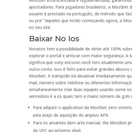
Mostbet está licenciada e regulamentada, garantin
apostadores. Para jogadores brasileiros, a Mostbet 
usuario é prestado na português, de método que facil
ou pra” “aqueles que estão começando agora, a Mos
no seu site.
Baixar No Ios
Novatos tem a possibilidade de obter até 100% sobre s
explorar o portal e arriscar com maior segurança. A
significa que sony ericsson você tem atualmente um
outra conta. Isso é feito para evitar grandes abusos
Mostbet. A trampolín irá desativar imediatamente 
mail, número sobre telefone ou diferentes informaçõe
simultaneamente criar duas equipes usando some sor
vencedora é a os quais tem o maior número de gols
Para adquirir o application da Mostbet zero sistema
pela atajo de aquisição do arquivo APK.
Para os amantes dem arte marcial, the Mostbet pr
do UFC ao próximo nível.