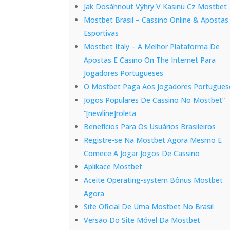
Jak Dosáhnout Výhry V Kasinu Cz Mostbet
Mostbet Brasil – Cassino Online & Apostas
Esportivas
Mostbet Italy – A Melhor Plataforma De
Apostas E Casino On The Internet Para
Jogadores Portugueses
O Mostbet Paga Aos Jogadores Portugues
Jogos Populares De Cassino No Mostbet”
“[newline]roleta
Benefícios Para Os Usuários Brasileiros
Registre-se Na Mostbet Agora Mesmo E
Comece A Jogar Jogos De Cassino
Aplikace Mostbet
Aceite Operating-system Bônus Mostbet
Agora
Site Oficial De Uma Mostbet No Brasil
Versão Do Site Móvel Da Mostbet