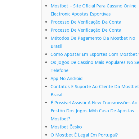
Mostbet – Site Oficial Para Cassino Online
Electronic Apostas Esportivas
Processo De Verificação Da Conta
Processo De Verificação De Conta
Métodos De Pagamento Da Mostbet No
Brasil
Como Apostar Em Esportes Com Mostbet
Os Jogos De Cassino Mais Populares No S
Telefone
App No Android
Contatos E Suporte Ao Cliente Da Mostbe
Brasil
É Possível Assistir A New Transmissões Ao
Festón Dos Jogos Mhh Casa De Apostas
Mostbet?
Mostbet Česko
O Mostbet É Legal Em Portugal?