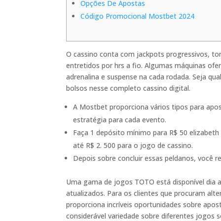
Opções De Apostas
Código Promocional Mostbet 2024
O cassino conta com jackpots progressivos, to
entretidos por hrs a fio. Algumas máquinas o
adrenalina e suspense na cada rodada. Seja qua
bolsos nesse completo cassino digital.
A Mostbet proporciona vários tipos para apo
estratégia para cada evento.
Faça 1 depósito mínimo para R$ 50 elizabet
até R$ 2. 500 para o jogo de cassino.
Depois sobre concluir essas peldanos, você r
Uma gama de jogos TOTO está disponível dia a
atualizados. Para os clientes que procuram al
proporciona incríveis oportunidades sobre apos
considerável variedade sobre diferentes jogos 