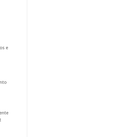
tos e
ento
mente
t