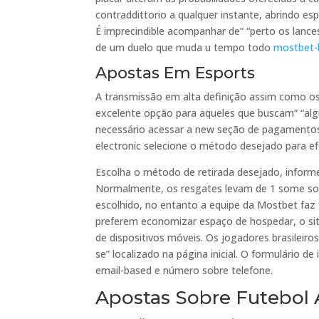
contraddittorio a qualquer instante, abrindo e
É imprecindible acompanhar de” “perto os lance
de um duelo que muda u tempo todo
mostbet-b
Apostas Em Esports
A transmissão em alta definição assim como os
excelente opção para aqueles que buscam” “al
necessário acessar a new seção de pagamentos 
electronic selecione o método desejado para e
Escolha o método de retirada desejado, informe
Normalmente, os resgates levam de 1 some sor
escolhido, no entanto a equipe da Mostbet faz t
preferem economizar espaço de hospedar, o si
de dispositivos móveis. Os jogadores brasileiros
se” localizado na página inicial. O formulário 
email-based e número sobre telefone.
Apostas Sobre Futebol 