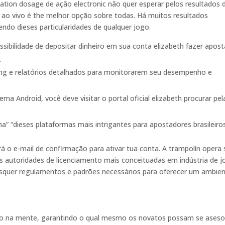
tion dosage de ação electronic não quer esperar pelos resultados 
 ao vivo é the melhor opção sobre todas. Há muitos resultados
endo dieses particularidades de qualquer jogo.
sibilidade de depositar dinheiro em sua conta elizabeth fazer apost
.
ing e relatórios detalhados para monitorarem seu desempenho e
ema Android, você deve visitar o portal oficial elizabeth procurar pel
” “dieses plataformas mais intrigantes para apostadores brasileiros
rá o e-mail de confirmação para ativar tua conta. A trampolín opera
 autoridades de licenciamento mais conceituadas em indústria de 
aisquer regulamentos e padrões necessários para oferecer um ambie
ário na mente, garantindo o qual mesmo os novatos possam se aseso