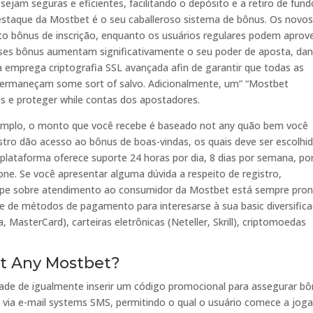
ejam seguras e eficientes, facilitando o depósito e a retiro de fun
destaque da Mostbet é o seu caballeroso sistema de bônus. Os novo
o bônus de inscrição, enquanto os usuários regulares podem aprove
 Esses bônus aumentam significativamente o seu poder de aposta, da
 emprega criptografia SSL avançada afin de garantir que todas as
 permaneçam some sort of salvo. Adicionalmente, um” “Mostbet
es e proteger while contas dos apostadores.
emplo, o monto que você recebe é baseado not any quão bem você
astro dão acesso ao bônus de boas-vindas, os quais deve ser escolhi
plataforma oferece suporte 24 horas por dia, 8 dias por semana, po
one. Se você apresentar alguma dúvida a respeito de registro,
ipe sobre atendimento ao consumidor da Mostbet está sempre pro
e de métodos de pagamento para interesarse à sua basic diversific
, MasterCard), carteiras eletrônicas (Neteller, Skrill), criptomoedas
t Any Mostbet?
lidade de igualmente inserir um código promocional para assegurar b
a via e-mail systems SMS, permitindo o qual o usuário comece a joga