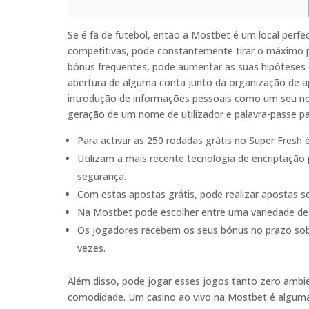
Se é fã de futebol, então a Mostbet é um local perfec
competitivas, pode constantemente tirar o máximo p
bónus frequentes, pode aumentar as suas hipóteses 
abertura de alguma conta junto da organização de a
introdução de informações pessoais como um seu n
geração de um nome de utilizador e palavra-passe pa
Para activar as 250 rodadas grátis no Super Fresh 
Utilizam a mais recente tecnologia de encriptação
segurança.
Com estas apostas grátis, pode realizar apostas se
Na Mostbet pode escolher entre uma variedade de jo
Os jogadores recebem os seus bónus no prazo sobr
vezes.
Além disso, pode jogar esses jogos tanto zero ambi
comodidade. Um casino ao vivo na Mostbet é alguma 