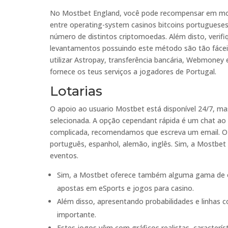
No Mostbet England, você pode recompensar em moe
entre operating-system casinos bitcoins portugueses
número de distintos criptomoedas. Além disto, verif
levantamentos possuindo este método são tão fáceis
utilizar Astropay, transferência bancária, Webmoney 
fornece os teus serviços a jogadores de Portugal.
Lotarias
O apoio ao usuario Mostbet está disponível 24/7, m
selecionada. A opção cependant rápida é um chat ao 
complicada, recomendamos que escreva um email. O s
português, espanhol, alemão, inglês. Sim, a Mostbet
eventos.
Sim, a Mostbet oferece também alguma gama de out
apostas em eSports e jogos para casino.
Além disso, apresentando probabilidades e linhas
importante.
Estes jogos vêm com gráficos realistas, caracterís