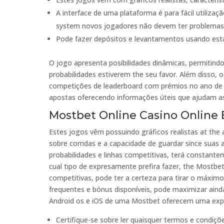
A interface de uma plataforma é para fácil utiliza
system novos jogadores não devem ter problema
Pode fazer depósitos e levantamentos usando est
O jogo apresenta posibilidades dinâmicas, permitind
probabilidades estiverem the seu favor. Além disso, 
competições de leaderboard com prémios no ano de d
apostas oferecendo informações úteis que ajudam as
Mostbet Online Casino Online
Estes jogos vêm possuindo gráficos realistas at the
sobre corridas e a capacidade de guardar since suas 
probabilidades e linhas competitivas, terá constan
cual tipo de expresamente prefira fazer, the Mostbe
competitivas, pode ter a certeza para tirar o máxim
frequentes e bónus disponíveis, pode maximizar ainda 
Android os e iOS de uma Mostbet oferecem uma experi
Certifique-se sobre ler quaisquer termos e condiç