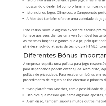
Isto brinda uma experiência para jogo mais imersi
possuindo o dealer tal como o fariam num casino n
Isto inclui os Jogos Olímpicos, o Campeonato perf
A Mostbet também oferece uma variedade de jogo
Este casino móvel é alguma excelente escolha pra to
fornece aos seus clientes uma versão móvel bastante
as mesmas funções e games que a pc, pelo que pode
pt é desenvolvido através da tecnologia HTML5, torn
Diferentes Bónus Importa
A empresa respeita uma política para jogo responsá
para dependência podem obter ajuda. Além disto, aqu
política de privacidade. Para receber um bónus em rec
procedimento de registo at the efectuar o primeiro d
“Mhh plataforma Mostbet, tem a possibilidade de j
Isto dice que mesmo que perca algumas apostas, n
Além disso, também suporta muitos outros método