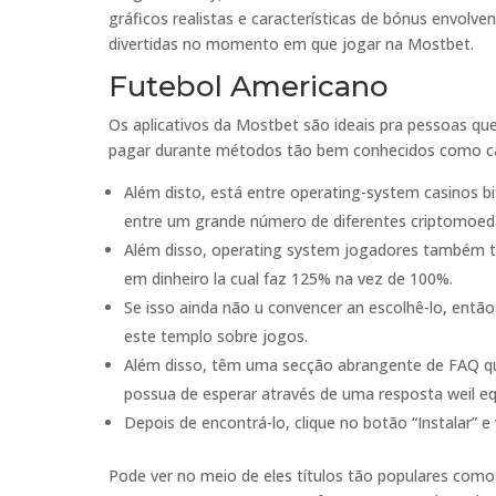
gráficos realistas e características de bónus envolv
divertidas no momento em que jogar na Mostbet.
Futebol Americano
Os aplicativos da Mostbet são ideais pra pessoas qu
pagar durante métodos tão bem conhecidos como car
Além disto, está entre operating-system casinos bi
entre um grande número de diferentes criptomoed
Além disso, operating system jogadores também 
em dinheiro la cual faz 125% na vez de 100%.
Se isso ainda não u convencer an escolhê-lo, então
este templo sobre jogos.
Além disso, têm uma secção abrangente de FAQ que
possua de esperar através de uma resposta weil equ
Depois de encontrá-lo, clique no botão “Instalar” e
Pode ver no meio de eles títulos tão populares co