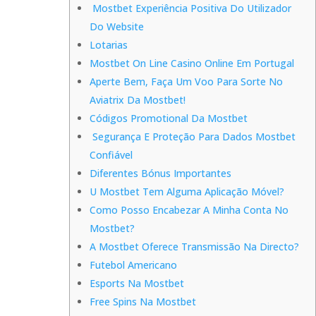
️ Mostbet Experiência Positiva Do Utilizador
Do Website
Lotarias
Mostbet On Line Casino Online Em Portugal
Aperte Bem, Faça Um Voo Para Sorte No
Aviatrix Da Mostbet!
Códigos Promotional Da Mostbet
️ Segurança E Proteção Para Dados Mostbet
Confiável
Diferentes Bónus Importantes
U Mostbet Tem Alguma Aplicação Móvel?
Como Posso Encabezar A Minha Conta No
Mostbet?
A Mostbet Oferece Transmissão Na Directo?
Futebol Americano
Esports Na Mostbet
Free Spins Na Mostbet