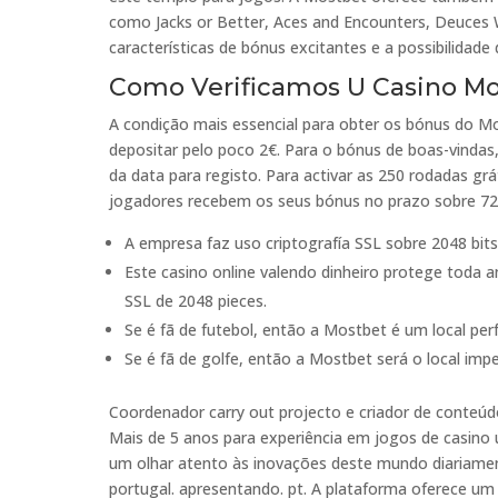
como Jacks or Better, Aces and Encounters, Deuces W
características de bónus excitantes e a possibilidad
Como Verificamos U Casino Mo
A condição mais essencial para obter os bónus do Mo
depositar pelo poco 2€. Para o bónus de boas-vindas
da data para registo. Para activar as 250 rodadas gr
jogadores recebem os seus bónus no prazo sobre 72 
A empresa faz uso criptografía SSL sobre 2048 bits
Este casino online valendo dinheiro protege toda a
SSL de 2048 pieces.
Se é fã de futebol, então a Mostbet é um local per
Se é fã de golfe, então a Mostbet será o local imp
Coordenador carry out projecto e criador de conteúd
Mais de 5 anos para experiência em jogos de casin
um olhar atento às inovações deste mundo diariamen
portugal. apresentando. pt. A plataforma oferece um 