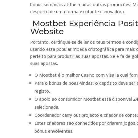
bónus semanais at the muitas outras promoções. Most
desporto de uma forma excitante e inovadora.
️ Mostbet Experiência Posit
Website
Portanto, certifique-se de ler os teus termos e cond
usando esta popular moeda criptográfica para mais c
perfeito para produzir as suas apostas. Se é fã de g
suas apostas.
O Mostbet é o melhor Casino com Visa la cual forn
Para o bónus de boas-vindas, o depósito deve ser 
registo.
O apoio ao consumidor Mostbet está disponível 2
selecionada.
Coordenador carry out projecto e criador de conteú
Estes criadores são conhecidos por criarem jogos d
bónus envolventes.