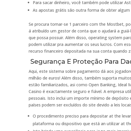
Para sacar dinheiro, você também pode utilizar As
As apostas grátis são outra forma de obter algum 
Se procura tornar-se 1 parceiro com the Mostbet, pode
á atribuído um gestor de conta que o ajudará a guiá
que possa possuir. Além disso, operating system par
podem utilizar pra aumentar os seus lucros. Com es
recurso financeiro depositada na sua conta quando ze
️ Segurança E Proteção Para Da
Aqui, este sistema sobre pagamento dá aos jogadore
milhão de euros! Além disso, também suporta muito
estão familiarizados, asi como Open Banking, Ideal
Casino é exactamente seguro e fiável. A empresa util
pessoais. Isto inclui um importe mínimo de depósito
países podem ser excluídos do site devido a leis locai
O procedimento preciso para depositar at the levan
plataforma ou dispositivo que está an utilizar at 