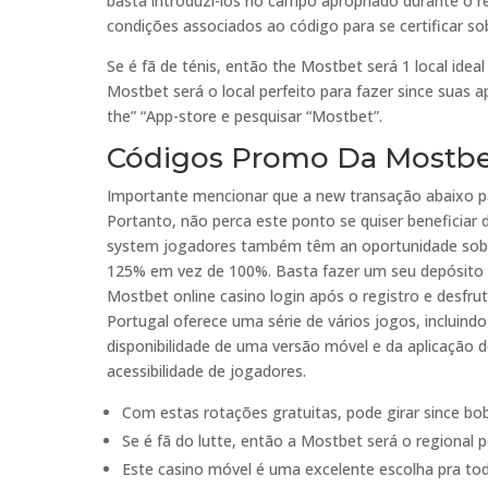
basta introduzi-los no campo apropriado durante o re
condições associados ao código para se certificar s
Se é fã de ténis, então the Mostbet será 1 local ideal
Mostbet será o local perfeito para fazer since suas a
the” “App-store e pesquisar “Mostbet”.
Códigos Promo Da Mostb
Importante mencionar que a new transação abaixo par
Portanto, não perca este ponto se quiser beneficiar 
system jogadores também têm an oportunidade sobre
125% em vez de 100%. Basta fazer um seu depósito a
Mostbet online casino login após o registro e desfr
Portugal oferece uma série de vários jogos, incluindo 
disponibilidade de uma versão móvel e da aplicação 
acessibilidade de jogadores.
Com estas rotações gratuitas, pode girar since bo
Se é fã do lutte, então a Mostbet será o regional p
Este casino móvel é uma excelente escolha pra to