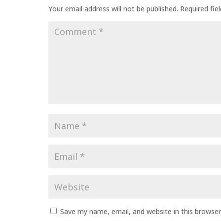
Your email address will not be published.
Required fie
Save my name, email, and website in this browser