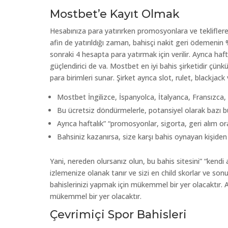
Mostbet’e Kayıt Olmak
Hesabınıza para yatırırken promosyonlara ve tekliflere
afin de yatırıldığı zaman, bahisçi nakit geri ödemenin %
sonraki 4 hesapta para yatırmak için verilir. Ayrıca haf
güçlendirici de va. Mostbet en iyi bahis şirketidir çünk
para birimleri sunar. Şirket ayrıca slot, rulet, blackjac
Mostbet İngilizce, İspanyolca, İtalyanca, Fransızca, 
Bu ücretsiz döndürmelerle, potansiyel olarak bazı b
Ayrıca haftalık” “promosyonlar, sigorta, geri alım ora
Bahsiniz kazanırsa, size karşı bahis oynayan kişiden p
Yani, nereden olursanız olun, bu bahis sitesini” “kendi 
izlemenize olanak tanır ve sizi en child skorlar ve so
bahislerinizi yapmak için mükemmel bir yer olacaktır. 
mükemmel bir yer olacaktır.
Çevrimiçi Spor Bahisleri