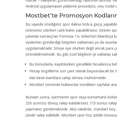
olacak – bakiyenin görüntülendiği tablonun altında. G
Android uygulamasını yükleme prosedürü, onu mobil cih
Mostbet’te Promosyon Kodları
Bu sayede istediğiniz spor dalına hızlıca geçiş yapabil
isterseniz izlerken canlı bahis yapabilirsiniz. Sitenin 
yanında satrançtan Formula 1’e, kriketten bilardoya k
üyelerinin gönderdiği belgeleri saklaması ya da oyun
uygulamaktadır. Siteye üye olurken değil ancak para çek
istenebilmektedir. Bu gibi özel bilgilerin iyi saklanıp 
Bu bonuslarla, kaydolurken genellikle hesabınıza belirl
Hesap engelleme son çare olarak başvurulacak bir ö
dair kesin kanıtlara sahip olması muhtemeldir.
Mostbet sitesinde kullanıcılar istedikleri sayfalar a
Bundan sonra, işletmenin spor veya kumarhane bölümün
250 ücretsiz dönüş talep edebilirsiniz. 5 bonus talep
yapmanız gerekmektedir. Aksi takdirde, standart hoş 
içinde talep edilebilir. Mostbet spor hoş geldin bonus