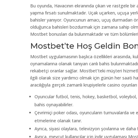
Bu oyunda, Havacının ekranında çıkan ve rastgele bir
yapma fırsatı sunulmaktadır. Uçak uçarken, uçuşa yerle
bahisler yanıyor. Oyuncunun amacı, uçuş durmadan 
olduğunca bahisleri bozdurmak için zamana sahip olmak
Mostbet bonusları da bulunmaktadır ve tüm bölümleri 
Mostbet’te Hoş Geldin Bon
Mostbet uygulamasının başlıca özellikleri arasında, kull
oynamalarına olanak tanıyan canlı bahis bulunmaktadır
rekabetçi oranlar sağlar. Mostbet’teki müşteri hizmetle
ilgili olarak size yardımcı olmak için günün her saati haz
aracılığıyla gerçek zamanlı krupiyelerle casino oyunları
Oyuncular futbol, tenis, hokey, basketbol, voleybol, 
bahis oynayabilirler.
Çevrimiçi poker odası, oyuncuların turnuvalarda ve e
etmelerine olanak tanır.
Ayrıca, siyasi olaylara, televizyon şovlarına ve daha 
Ayrıca, mevcut kullanıcılar için i̇ndir uygulaması M