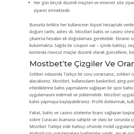
Her gün birçok düzenli müşteri ve internet site ziyar
ziyaret etmektedir.
Bununla birlikte her kullanıcının Kişisel Hesaptaki veri
doğum tarihi, adres vb. Mostbet bahis ve casino sitesini
çıkarırsa hesabın ek doğrulaması gerekebilir. Ekranın so
bulunmakta. Sağda bir coupon var – içinde bahisçi, seçti
kısmında mevcut maçlar düzenli olarak güncellenir, bö
Mostbet’te Çizgiler Ve Ora
Sohbet odasında Türkçe bir soru sorarsanız, sohbet 
alacaksınız. Mostbet, kullanıcıların basketbol, ping-po
etkinliklerine bahis yapmalarını sağlayan bir spor bahi
uygulamasını indirmeli ve yüklemelidir. Mostbet uygulam
bahis yapmaya başlayabilirsiniz. Profili doldurmak, kulla
Fakat, bahis ve casino sitelerine lisans sağlayan başk
sobre Curacao lisansına sahiptir ve olası bir sorunda çöz
Mostbet Türkiye indir bahisçi ofisinde mobil uygulama 
Android için uygulamalara bağlantılar vardır, ancak pro