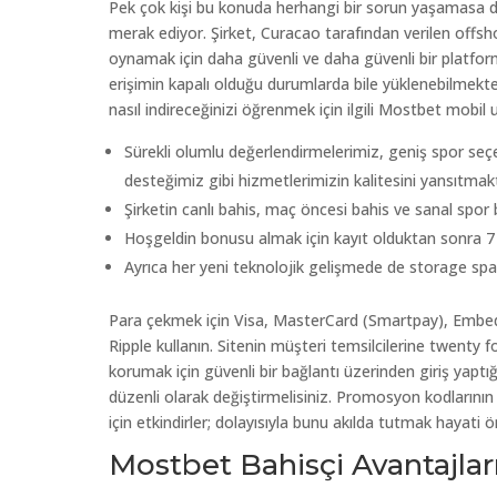
Pek çok kişi bu konuda herhangi bir sorun yaşamasa da 
merak ediyor. Şirket, Curacao tarafından verilen offsho
oynamak için daha güvenli ve daha güvenli bir platform
erişimin kapalı olduğu durumlarda bile yüklenebilmekt
nasıl indireceğinizi öğrenmek için ilgili Mostbet mobil
Sürekli olumlu değerlendirmelerimiz, geniş spor seç
desteğimiz gibi hizmetlerimizin kalitesini yansıtmakt
Şirketin canlı bahis, maç öncesi bahis ve sanal spor b
Hoşgeldin bonusu almak için kayıt olduktan sonra 7 
Ayrıca her yeni teknolojik gelişmede de storage spac
Para çekmek için Visa, MasterCard (Smartpay), Embed
Ripple kullanın. Sitenin müşteri temsilcilerine twenty
korumak için güvenli bir bağlantı üzerinden giriş yaptı
düzenli olarak değiştirmelisiniz. Promosyon kodlarının bel
için etkindirler; dolayısıyla bunu akılda tutmak hayati 
Mostbet Bahisçi Avantajlar