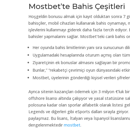
Mostbet’te Bahis Çeşitleri
Hoşgeldin bonusu almak için kayıt olduktan sonra 7 g
bahisçiler, mobil cihazları kullanarak bahis oynamayı, m
işlevlerini kullanmayı giderek daha fazla tercih ediyo
bahisler yapmalarını sağlar. Mostbet’teki canlı bahis o
Her oyunda bahis limitlerinin yanı sıra sunucunun dili d
Uygulamadaki hesaplarında oturum açmış olan tüm kul
Ziyaretçinin ek bonuslar almasını sağlayan bir prom
Bunlar,” “rekabetçi çevrimiçi oyun dünyasındaki etkin
Mostbet, üyelerinin gönderdiği kişisel verileri şifrele
Ayrıca sitenin kazançları ödemek için 3 milyon €’luk 
offshore lisansı altında çalışıyor ve yasal statüsüne 
polosuna kadar olan sporlar alfabetik olarak listesi g
Legends ve diğerleri gibi eSports dalları sırayla giriyo
paylaşmaz. Bu lisans, İtalyan veya İspanyol lisanslarına 
dengelenmektedir
mostbet
.