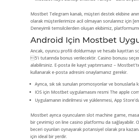
Mostbet Telegram kanalı, müşteri destek ekibine anınd
olarak müşterilerimize acil olmayan sorularınız için 
Deneyimli temsilcilerden oluşan ekibimiz, platformumu
Android Için Mostbet Uygul
Ancak, oyuncu profili doldurmayı ve hesabı kayıttan so
5’i tutarında bonus verilecektir. Casino bonusu seçe
alabilirsiniz. E-posta ile kayıt yaptırırsanız – Mostbet
kullanarak e-posta adresini onaylamanız gerekir.
Ayrıca, sık sık sunulan promosyonlar ve bonuslarla kâr
IOS için Mostbet uygulamasını resmi The apple comp
Uygulamanın indirilmesi ve yüklenmesi, App Store’da
Mostbet ayrıca oyuncuların slot machine game, masa oy
bir çevrimiçi on line casino platformu da sağlayabilir.
beceri oyunları oynayarak potansiyel olarak pra kazana
için ideal bir yerdir.