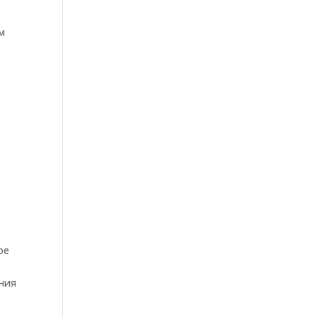
м
ое
ения