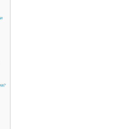
 и
t
ия?