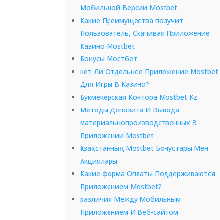
Мобильной Версии Mostbet
Какие Преимущества получит
Пользователь, Скачивая Приложение
Казино Mostbet
Бонусы Мостбет
нет Ли Отдельное Приложение Mostbet
Для Игры В Казино?
Букмекерская Контора Mostbet Kz
Методы Депозита И Вывода
материальнопроизводственных В
Приложении Mostbet
Қазақстанның Mostbet Бонустары Мен
Акциялары
Какие форма Оплаты Поддерживаются
Приложением Mostbet?
различия Между Мобильным
Приложением И Веб-сайтом