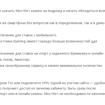
л скачать Мостбет казино на Андроид и начать обходиться все
 же смартфона без вопросов как в определенном, так и в демо
печение для ставок с мобильного.
отчики iGaming имеют гораздо больше возможностей ддя
ожение дли ставок на спорт у надежного букмекера и онлайн-
, покер, Авиатор).
чна своеобразному сервису и заняло минимальное количество
зером Tor или подключите VPN. Одной из учетом сайта — удобн
о получают доступ ко личному кабинету, быть сразу после
спорт или в онлайн-казино. Мостбет не необходимости заполн