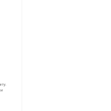
ету.
ти