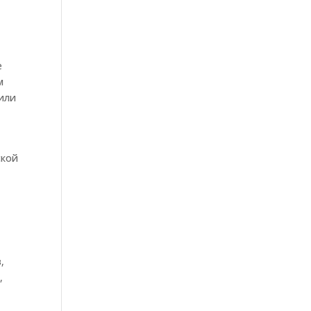
е
м
 или
ской
,
,