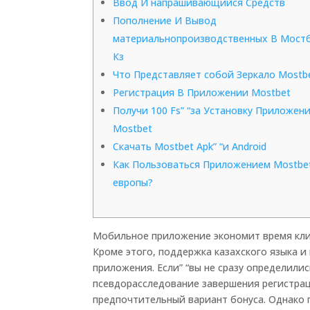
Ввод И напрашивающийся Средств
Пополнение И Вывод
материальнопроизводственных В Мост
Кз
Что Представляет собой Зеркало Mostb
Регистрация В Приложении Mostbet
Получи 100 Fs” “за Установку Приложен
Mostbet
Скачать Mostbet Apk” “и Android
Как Пользоваться Приложением Mostbe
европы?
Мобильное приложение экономит время клие
Кроме этого, поддержка казахского языка 
приложения. Если” “вы не сразу определили
псевдорасследование завершения регистрац
предпочтительный вариант бонуса. Однако 