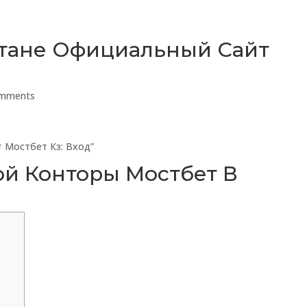
хстане Официальный Сайт
omments
 Мостбет Кз: Вход”
й Конторы Мостбет В