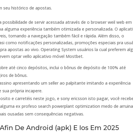
m seu histórico de apostas.
 possibilidade de servir acessada através de o browser weil web em
na alguma experiência também otimizada e personalizada. O aplicat
eis, tornando a navegação também fácil e rápida. Além disso, o
 asi como notificações personalizadas, promoções especiais pra usuá
 pra apostas ao vivo. Operating System usuários la cual preferem a
devem optar vello aplicativo móvel Mostbet.
bre até cinco depósitos, inclui o bônus de depósito de 100% até
iros de bônus.
ssino apresentando um seller ao palpitante imitando a experiência
e sua própria incapere.
osito e carretéis neste jogo, e sony ericsson isto pagar, você recebe
 alguma ex profeso search powerplant optimization medo de arruina
mais ousadas sem consequências negativas.
Afin De Android (apk) E Ios Em 2025