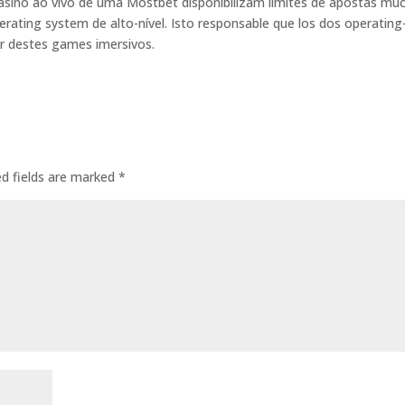
casino ao vivo de uma Mostbet disponibilizam limites de apostas mu
ating system de alto-nível. Isto responsable que los dos operating
r destes games imersivos.
ed fields are marked
*