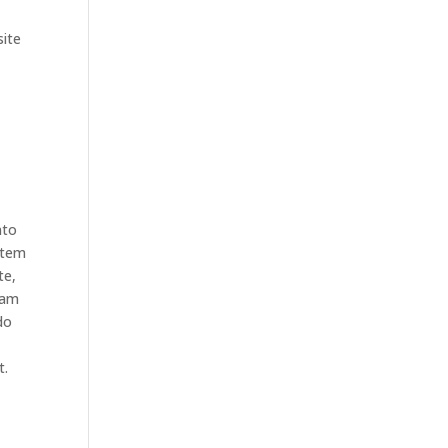
site
nto
 tem
te,
jam
do
t.