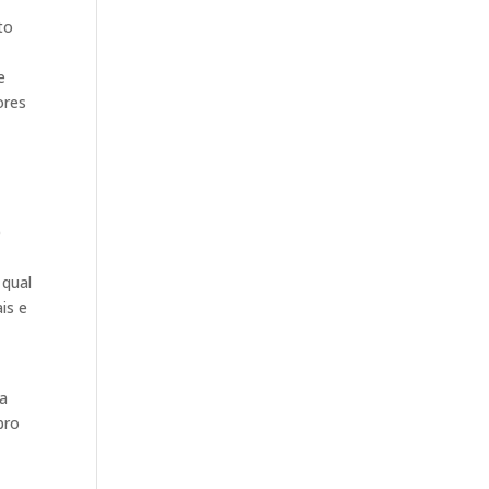
to
e
ores
e
 qual
is e
ma
bro