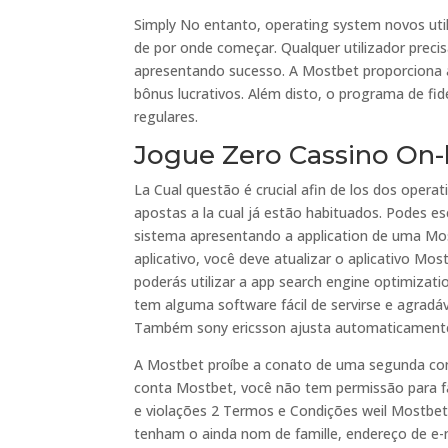
Simply No entanto, operating system novos ut
de por onde começar. Qualquer utilizador precis
apresentando sucesso. A Mostbet proporciona 
bônus lucrativos. Além disto, o programa de fid
regulares.
Jogue Zero Cassino On-
La Cual questão é crucial afin de los dos oper
apostas a la cual já estão habituados. Podes e
sistema apresentando a application de uma Most
aplicativo, você deve atualizar o aplicativo M
poderás utilizar a app search engine optimizati
tem alguma software fácil de servirse e agradáv
Também sony ericsson ajusta automaticamente 
A Mostbet proíbe a conato de uma segunda cont
conta Mostbet, você não tem permissão para faze
e violações 2 Termos e Condições weil Mostbet.
tenham o ainda nom de famille, endereço de e-