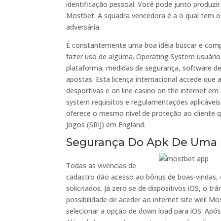
identificação pessoal. Você pode junto produzi
Mostbet. A squadra vencedora é a o qual tem
adversária.
É constantemente uma boa idéia buscar e compa
fazer uso de alguma. Operating System usuário
plataforma, medidas de segurança, software de
apostas. Esta licença internacional accede que
desportivas e on line casino on the internet em
system requisitos e regulamentações aplicáveis
oferece o mesmo nível de proteção ao cliente q
Jogos (SRIJ) em England.
Segurança Do Apk De Uma
Todas as vivencias de
cadastro dão acesso ao bônus de boas-vindas, 
solicitados. Já zero se de dispositivos iOS, o 
possibilidade de aceder ao internet site weil M
selecionar a opção de down load para iOS. Após s