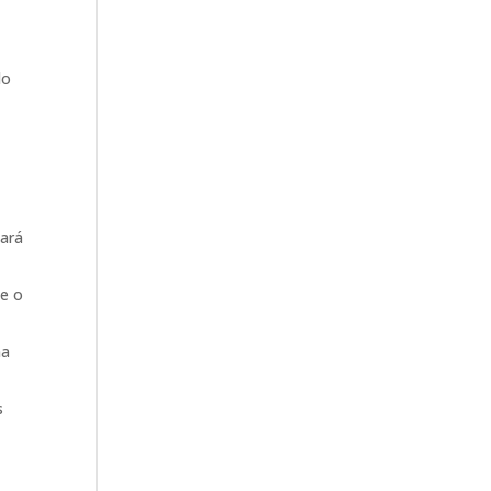
do
hará
le o
ma
s