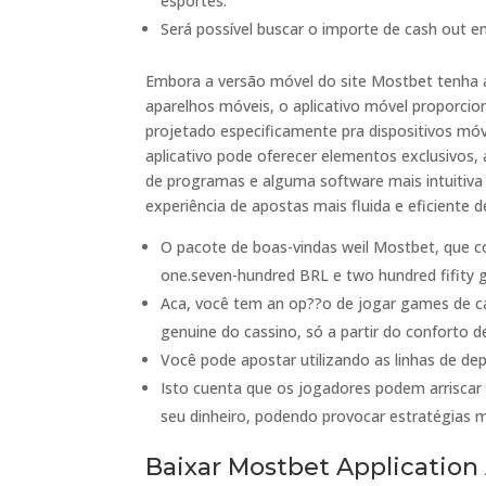
esportes.
Será possível buscar o importe de cash out e
Embora a versão móvel do site Mostbet tenha a
aparelhos móveis, o aplicativo móvel proporcio
projetado especificamente pra dispositivos móv
aplicativo pode oferecer elementos exclusivos,
de programas e alguma software mais intuitiva
experiência de apostas mais fluida e eficiente 
O pacote de boas-vindas weil Mostbet, que co
one.seven-hundred BRL e two hundred fifity g
Aca, você tem an op??o de jogar games de ca
genuine do cassino, só a partir do conforto d
Você pode apostar utilizando as linhas de dep
Isto cuenta que os jogadores podem arriscar
seu dinheiro, podendo provocar estratégias 
Baixar Mostbet Application 