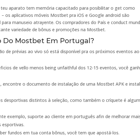
 se teu aparato tem memória capacitado para posibilitar o get como
 é – os aplicativos móveis Mostbet pra iOS e Google android são
vel para manuseio atrayente. Os compradores do País e conduct mun
tante variedade de bônus e promoções na Mostbet.
o Do Mostbet Em Portugal?
o de prévias ao vivo só está disponível pra os próximos eventos ao
ficios de vello menos being unfaithful dos 12-15 eventos, você gan
 encontre o documento de instalação de uma Mostbet APK e insta
 desportivas distintos à seleção, como também o críquete é algu
ante exemplo, suporte ao cliente em português afin de melhorar mai
 esportivas.
ber fundos em tua conta bônus, você tem que apostá-los.