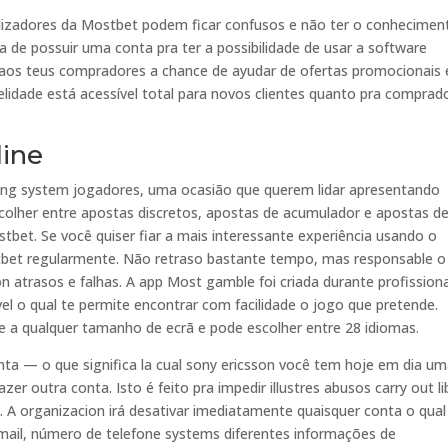
ilizadores da Mostbet podem ficar confusos e não ter o conhecimen
a de possuir uma conta pra ter a possibilidade de usar a software
aos teus compradores a chance de ayudar de ofertas promocionais 
elidade está acessível total para novos clientes quanto pra comprad
line
ating system jogadores, uma ocasião que querem lidar apresentando
scolher entre apostas discretos, apostas de acumulador e apostas d
bet. Se você quiser fiar a mais interessante experiência usando o
ostbet regularmente. Não retraso bastante tempo, mas responsable o
on atrasos e falhas. A app Most gamble foi criada durante profissiona
el o qual te permite encontrar com facilidade o jogo que pretende.
a qualquer tamanho de ecrã e pode escolher entre 28 idiomas.
a — o que significa la cual sony ericsson você tem hoje em dia u
r outra conta. Isto é feito pra impedir illustres abusos carry out li
 A organizacion irá desativar imediatamente quaisquer conta o qual
mail, número de telefone systems diferentes informações de