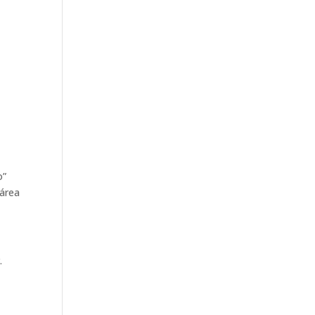
o”
 área
.