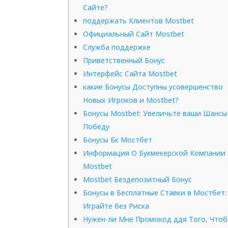
Сайте?
поддержать Клиентов Mostbet
Официальный Сайт Mostbet
Служба поддержке
Приветственный Бонус
Интерфейс Сайта Mostbet
какие Бонусы Доступны усовершенство
Новых Игроков и Mostbet?
Бонусы Mostbet: Увеличьте ваши Шансы
Победу
Бонусы Бк Мостбет
Информация О Букмекерской Компании
Mostbet
Mostbet Бездепозитный Бонус
Бонусы в Бесплатные Ставки в Мостбет:
Играйте без Риска
Нужен-ли Мне Промокод ддя Того, Что