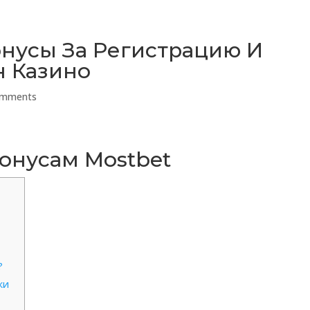
онусы За Регистрацию И
 Казино
omments
онусам Mostbet
?
ки