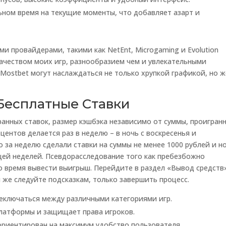
ьном время на текущие моменты, что добавляет азарт и
и провайдерами, такими как NetEnt, Microgaming и Evolution
ачеством моих игр, разнообразием чем и увлекательными
Mostbet могут наслаждаться не только хрупкой графикой, но ж
 Бесплатные Ставки
гранных ставок, размер кэшбэка независимо от суммы, проигран
центов делается раз в неделю – в ночь с воскресенья и
о за неделю сделали ставки на суммы не менее 1000 рублей и н
щей неделей. Псевдорасследование того как пребезбожно
 время вывести выигрыш. Перейдите в раздел «Вывод средств
же следуйте подсказкам, только завершить процесс.
еключаться между различными категориями игр.
латформы и защищает права игроков.
риентирован на максимум удобство пользователя.