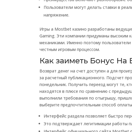
Пользователи могут делать ставки в реал
напряжение.
Игры а Mostbet казино разработаны ведущим
Gaming. Эти компании придуманы высоким к
механиками. Именно поэтому пользователи 
честным игровым процессом.
Как заиметь Бонус На
Возврат денег на счет доступен а для прои
за расчетный публикационного. Подсчет про
понедельник. Получить переезд могут те, кт
находятся в плюсе по сравнению с предыду
выполнили требования по отыгрышу, пришло
выберите предпочтительным способ оплаты 
Интерфейс раздела позволяет быстро пер
Это подтверждает легитимации работы п
Интерфейс официального сайта Mostbet о