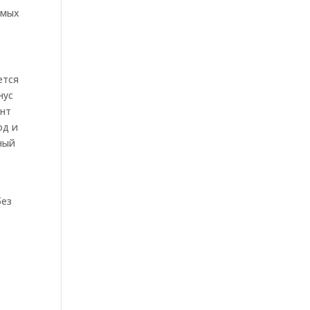
емых
ется
нус
унт
од и
ный
без