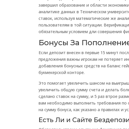
завершил образование и области экономики
аналитике данных в Техническом университ
ставок, используя математические же анал
пользователям в той ситуации. Верификаци
обязательным условием дли совершения фин
Бонусы За Пополнение
Если депозит внесен в первые 15 минут пос
предложения важны игрокам не потеряет ин
добавления бонусных средств на баланс ге
букмекерской конторе.
Это помогает увеличить шансом на выигрыш
увеличить общую сумму счета и делать боле
сделано ставок на сумму, и 5 раз втрое ра
вам необходимо выполнить требования по о
на сумму бонуса, как указано а правилах и 
Есть Ли и Сайте Бездепоз