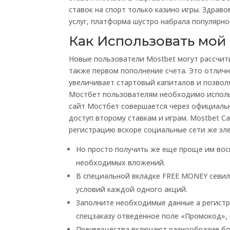
ставок на спорт только казино игры. Здрав
услуг, платформа шустро набрала популярно
Как Использовать мой
Новые пользователи Mostbet могут рассчит
также первом пополнение счета. Это отличн
увеличивает стартовый капиталов и позвол
Мостбет пользователям необходимо использ
сайт Мостбет совершается через официаль
доступ второму ставкам и играм. Mostbet C
регистрацию вскоре социальные сети же эл
Но просто получить же еще проще им восп
необходимых вложений.
В специальной вкладке FREE MONEY севил
условий каждой одного акций.
Заполните необходимые данные а регистр
спецзаказу отведенное поле «Промокод»,
Преимущества включают разнообразие бо