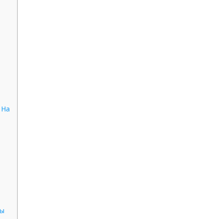
 На
бы