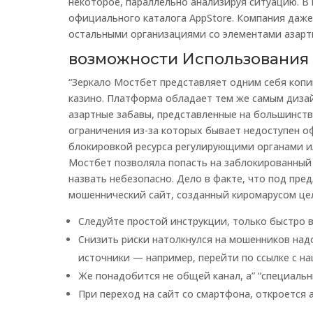
некоторое, параллельно анализируя ситуацию. В
официального каталога AppStore. Компания даже
остальными организациями со элементами азартн
возможности Использования 
“Зеркало Мостбет представляет одним себя коп
казино. Платформа обладает тем же самым диза
азартные забавы, представленные на большинств
ограничения из-за которых бывает недоступен о
блокировкой ресурса регулирующими органами ил
Мостбет позволяла попасть на заблокированный 
назвать небезопасно. Дело в факте, что под пр
мошеннический сайт, созданный киромарусом це
Следуйте простой инструкции, только быстро в
Снизить риски натолкнулся на мошенников над
источники — например, перейти по ссылке с на
Же понадобится не общей канал, а” “специальн
При переход на сайт со смартфона, откроется 