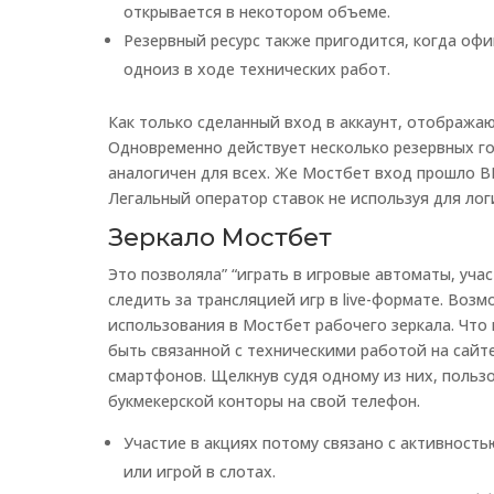
открывается в некотором объеме.
Резервный ресурс также пригодится, когда офи
одноиз в ходе технических работ.
Как только сделанный вход в аккаунт, отобража
Одновременно действует несколько резервных го
аналогичен для всех. Же Мостбет вход прошло В
Легальный оператор ставок не используя для лог
Зеркало Мостбет
Это позволяла” “играть в игровые автоматы, уч
следить за трансляцией игр в live-формате. Во
использования в Мостбет рабочего зеркала. Что 
быть связанной с техническими работой на сайте
смартфонов. Щелкнув судя одному из них, польз
букмекерской конторы на свой телефон.
Участие в акциях потому связано с активност
или игрой в слотах.