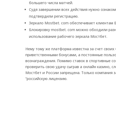
большего числа матчей.
Судя завершении всех действия нужно ознако
подтвердили регистрацию.
Зеркало Mostbet. com обеспечивает клиентам Б
Блокировку mostbet. com можно обходили разн
использование рабочего зеркала Мостбет.
Нему тому же платформа известна за счет своих
приветственными бонусами, а постоянные пользо
вознаграждения. Помимо ставок в спортивные с
проверить свою удачу сыграв а онлайн казино, с
Мостбет и России запрещена. Только компания з
“российскую лицензию.