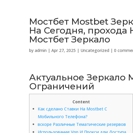
Мостбет Mostbet Зерк
На Сегодня, прохода
Мостбет Зеркало
by
admin
|
Apr 27, 2025
|
Uncategorized
|
0 comme
Актуальное Зеркало M
Ограничений
Content
Как сделано Ставки На Mostbet С
Мобильного Телефона?
вскоре Различные Тематические резервов
Использование Vpn И Прокси дли Доступа