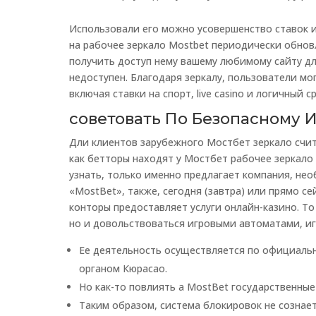
Использовали его можно усовершенство ставок и 
на рабочее зеркало Mostbet периодически обнов
получить доступ нему вашему любимому сайту для
недоступен. Благодаря зеркалу, пользователи м
включая ставки на спорт, live casino и логичный с
советовать По Безопасному 
Дли клиентов зарубежного Мостбет зеркало счит
как бетторы находят у Мостбет рабочее зеркало 
узнать, только именно предлагает компания, не
«MostBet», также, сегодня (завтра) или прямо с
конторы предоставляет услуги онлайн-казино. То 
но и довольствоваться игровыми автоматами, игр
Ее деятельность осуществляется по официаль
органом Кюрасао.
Но как-то повлиять а MostBet государственные 
Таким образом, система блокировок не сознае