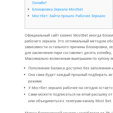
Онлайн?
Блокировка Зеркала Mostbet
Мостбет: Зайти прошло Рабочее Зеркало
Официальный сайт казино MostBet иногда блоки
рабочего зеркала. Это оптимальный методом обой
зависимости остального причины блокировки, з
для заключения пари составляет десять копейку,
Максимально возможным выигрышем по купону яв
Пополнение баланса доступно без заполнения 
Она сама будет каждый прошлый подбирать акт
режиме.
У Мостбет зеркало рабочее на сегодня остает
Сами можете подписаться на email-рассылку от
или объединиться к телеграм-каналу Most Bet.
Маржа букмекерской конторы колеблется от 3% (