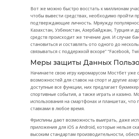
Вот же можно быстро восстать к миллионам учас
чтобы вывести средствах, необходимо пройти п
подтверждающие личность. Мряужду популярност
Казахстан, Узбекистан, Азербайджан, Турция и д
средств происходит же течение дня. И случае ба
становиться и составлять ото одного до нескол
связываться с поддержкой вскоре” “Facebook, Twit
Меры защиты Данных Пользо
Начинаете свою игру киромарусом Мостбет уже 
возможностей для ставок на спорт и другие азарт
доступные все функции, них предлагает букмекер
спортивные события, а также играть и казино. 
использования на смартфонах и планшетах, что
ставками в любое время.
Фриспины дают возможность выиграть, даже исп
приложения для iOS а Android, которые нельзя с
высоким стандартам производительности, обесп