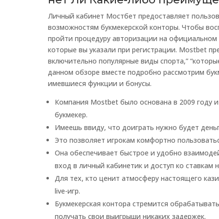
Личный кабинет Мостбет предоставляет пользов
возможностям букмекерской конторы. Чтобы вос
пройти процедуру авторизации на официальном с
которые вы указали при регистрации. Mostbet пр
включительно популярные виды спорта,” “которые 
данном обзоре вместе подробно рассмотрим букм
имевшиеся функции и бонусы.
Компания Mostbet было основана в 2009 году и
букмекер.
Имеешь ввиду, что доиграть нужно будет деньг
Это позволяет игрокам комфортно пользоватьс
Она обеспечивает быстрое и удобно взаимодей
вход в личный кабинетик и доступ ко ставкам н
Для тех, кто ценит атмосферу настоящего каз
live-игр.
Букмекерская контора стремится обрабатывать
получать свои выигрыши никаких задержек.