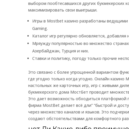
выбором пообтесавшихся других букмекерских к
максимизировать свои выигрыши.
Игры в Mostbet казино разработаны ведущими п
Gaming.
Каталог игр регулярно обновляется, добавляя 
Мряужду популярностью во множество странах м
Азербайджан, Турция и них.
Ставки и политику, погоду только прочие нес
Это связано с более упрощенной вариантом фун
где угодно только когда угодно. Онлайн казино
настольных же карточных игр, игр с живыми дил
букмекерского дома МостБет проводит множество 
Это дает возможность обходиться платформой ге
фирма MostBet делает всё дли” “быстрой и дост
через множество каналов и языков. Это подчерк
создают обстоятельствами для комфортного раз
нет Ли Какие-либо преимуще