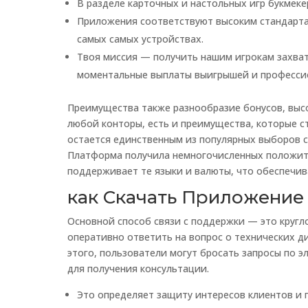
В разделе карточных и настольных игр букмеке
Приложения соответствуют высоким стандарта
самых самых устройствах.
Твоя миссия — получить нашим игрокам захва
моментальные выплаты выигрышей и професси
Преимущества также разнообразие бонусов, высо
любой конторы, есть и преимущества, которые с
остается единственным из популярных выборов 
Платформа получила немногочисленных положите
поддерживает те языки и валюты, что обеспечив
как Скачать Приложение 
Основной способ связи с поддержки — это кругл
оперативно ответить на вопрос о технических д
этого, пользователи могут бросать запросы по э
для получения консультации.
Это определяет защиту интересов клиентов и г