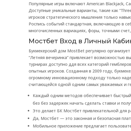
Популярные игры включают American Blackjack, Car
Доступные уникальные варианты, такие как “Three 
игроков стратегического мышления только навык
Роспись событий стандартная, включающую в се
многочисленных вариациях, форы, точными счет,
Мостбет Вход в Личный Каби
Букмекерский дом MostBet регулярно организует 
“Летняя вечеринка” привлекает возможностью вы
турнирах доступно ддя всех категорий гемблеро
опытных игроков. Созданная в 2009 году, букмек
огромному инновационному подходу только наде
считающейся одной одним самых уважаемых и г
Каждый одним методов обеспечивает быстрый д
без без задержек начать сделать ставки и полу
Это делает БК Мостбет привлекательной для р
Да, Мостбет — это законная и безопасная плат
Мобильное приложение предлагает пользовате