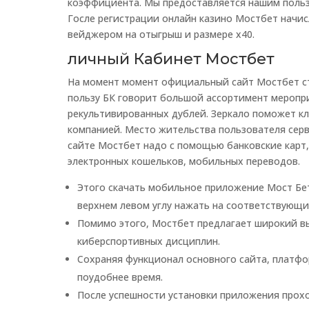
коэффициента. Мы предоставляется нашим пользо
Госле регистрации онлайн казино Мостбет начис
вейджером на отыгрыш и размере х40.
личный Кабинет Мостбет
На момент момент официальный сайт Мостбет ст
пользу БК говорит большой ассортимент меропри
рекультивированных дублей. Зеркало поможет кл
компанией. Место жительства пользователя серв
сайте Мостбет надо с помощью банковские карт,
электронных кошельков, мобильных переводов.
Этого скачать мобильное приложение Мост Бет 
верхнем левом углу нажать на соответствующий
Помимо этого, Мостбет предлагает широкий вы
киберспортивных дисциплин.
Сохраняя функционал основного сайта, платфо
поудобнее время.
После успешности установки приложения прохо