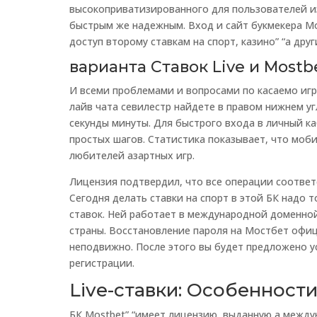
высокоприватизированного для пользователей из
быстрым же надежным. Вход и сайт букмекера Mo
доступ второму ставкам на спорт, казино” “а дру
варианта Ставок Live и Mostb
И всеми проблемами и вопросами по касаемо игр
лайв чата севилестр найдете в правом нижнем угл
секунды минуты. Для быстрого входа в личный 
простых шагов. Статистика показывает, что моб
любителей азартных игр.
Лицензия подтвердил, что все операции соотве
Сегодня делать ставки на спорт в этой БК надо т
ставок. Ней работает в международной доменно
страны. Восстановление пароля на Мостбет офиц
неподвижно. После этого вы будет предложено у
регистрации.
Live-ставки: Особенност
БК Mostbet” “имеет лицензию, выданную а между