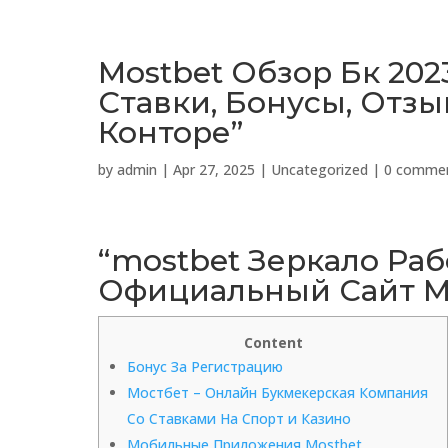
Mostbet Обзор Бк 20
Ставки, Бонусы, Отз
Конторе”
by
admin
|
Apr 27, 2025
|
Uncategorized
|
0 comme
“mostbet Зеркало Раб
Официальный Сайт М
Content
Бонус За Регистрацию
Мостбет – Онлайн Букмекерская Компания
Со Ставками На Спорт и Казино
Мобильные Приложения Mostbet