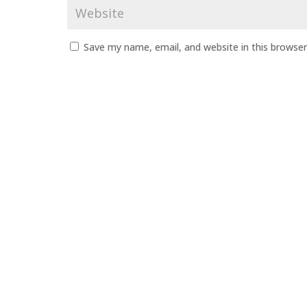
Save my name, email, and website in this browser