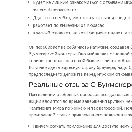
Будет не лишним ознакомиться с отзывами игр
же его безопасности.
Ддя этого необходимо заказать вывод средств 
работает по лицензии от Кюрасао.
Красный означает, не коэффициент падает, а з
Он перебирает на себя часть нагрузки, создавая
букмекерской конторы. Оно избавляет основной р
количество пользователей бывает слишком больш
Если не видеть адресную строку браузера, надо 
предпоследнего депозита перед игроком открыв
Реальные отзыва О Букмекер
При наличии особенных вопросов всегда нельзя 
акции вводятся во время завершения крупных чем
Чемпионат Мира по хоккею и так регрессной. По
проигранной ставки привлеченного пользователя
Причем скачать приложение для доступа нему Б