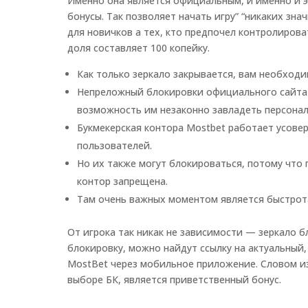
Именно она является официальным, и именно и 
бонусы. Так позволяет начать игру” “никаких зн
для новичков а тех, кто предпочел контролирова
доля составляет 100 копейку.
Как только зеркало закрывается, вам необходи
Непреложный блокировки официального сайта 
возможность им незаконно завладеть персона
Букмекерская контора Mostbet работает усове
пользователей.
Но их также могут блокироваться, потому что
контор запрещена.
Там очень важных моментом является быстрота
От игрока так никак не зависимости — зеркало 
блокировку, можно найдут ссылку на актуальный,
MostBet через мобильное приложение. Словом и
выборе БК, является приветственный бонус.