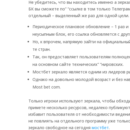
Не убедитесь, что вы находитесь именно а зерка
БК вы сможете по” “ссылке в том только Телегра
отдельный – выделенный же раз для одной цели.
Периодическое плановое обновление – 1 раз и 
неусыпным блок, его ссылка обновляется с дру
Но, к впрочем, напрямую зайти на официальны
те стран.
Так, он предоставляет пользователям полноцен
на основном сайте технических” “нировских.
Мостбет зеркало является одним из лидеров ры
Однако на довольно молодой возраст и без на
Most bet com.
Только игроки используют зеркала, чтобы обходи
примете несколько ресурсов, недалеко публикуют
избавит пользователя от необходимости ведени
не повлиять на отдельного программу уже тольк
зеркало свободное на сегодня
мостбет
.