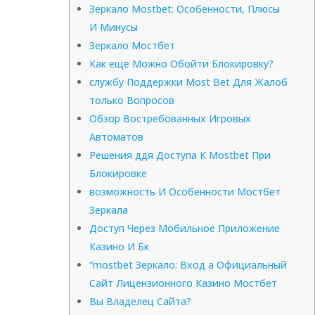
Зеркало Mostbet: Особенности, Плюсы
И Минусы
Зеркало Мостбет
Как еще Можно Обойти Блокировку?
службу Поддержки Most Bet Для Жалоб
только Вопросов
Обзор Востребованных Игровых
Автоматов
Решения ддя Доступа К Mostbet При
Блокировке
возможность И Особенности Мостбет
Зеркала
Доступ Через Мобильное Приложение
Казино И Бк
“mostbet Зеркало: Вход а Официальный
Сайт Лицензионного Казино Мостбет
Вы Владелец Сайта?