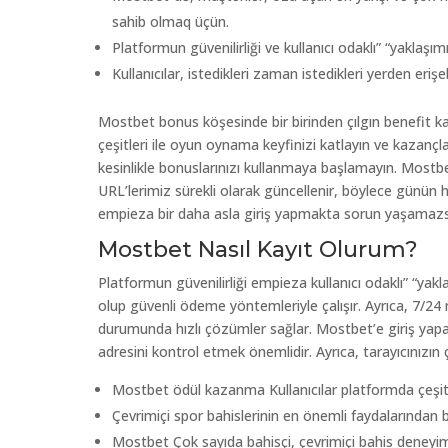
sahib olmaq üçün.
Platformun güvenilirliği ve kullanıcı odaklı” “yaklaşı
Kullanıcılar, istedikleri zaman istedikleri yerden erişe
Mostbet bonus köşesinde bir birinden çılgın benefit kam
çeşitleri ile oyun oynama keyfinizi katlayın ve kazançl
kesinlikle bonuslarınızı kullanmaya başlamayın. Most
URL’lerimiz sürekli olarak güncellenir, böylece günün h
empieza bir daha asla giriş yapmakta sorun yaşamazs
Mostbet Nasıl Kayıt Olurum?
Platformun güvenilirliği empieza kullanıcı odaklı” “yak
olup güvenli ödeme yöntemleriyle çalışır. Ayrıca, 7/24
durumunda hızlı çözümler sağlar. Mostbet’e giriş yap
adresini kontrol etmek önemlidir. Ayrıca, tarayıcınızın
Mostbet ödül kazanma Kullanıcılar platformda çeşitl
Çevrimiçi spor bahislerinin en önemli faydalarından b
Mostbet Çok sayıda bahisçi, çevrimiçi bahis deneyimi