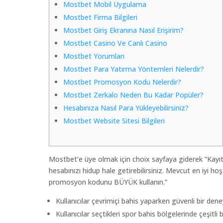
Mostbet Mobil Uygulama
Mostbet Firma Bilgileri
Mostbet Giriş Ekranına Nasıl Erişirim?
Mostbet Casino Ve Canlı Casino
Mostbet Yorumları
Mostbet Para Yatırma Yöntemleri Nelerdir?
Mostbet Promosyon Kodu Nelerdir?
Mostbet Zerkalo Neden Bu Kadar Popüler?
Hesabınıza Nasıl Para Yükleyebilirsiniz?
Mostbet Website Sitesi Bilgileri
Mostbet’e üye olmak için choix sayfaya giderek “Kayıt O
hesabınızı hidup hale getirebilirsiniz. Mevcut en iyi
promosyon kodunu BÜYÜK kullanın.”
Kullanıcılar çevrimiçi bahis yaparken güvenli bir dene
Kullanıcılar seçtikleri spor bahis bölgelerinde çeşitli 