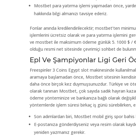
Mostbet para yatırma işlemi yapmadan önce, yardım
hakkında bilgi almanızı tavsiye ederiz.
Fonlar anında kredilendirilecektir; mostbet’ten min
işlemlerini ücretsiz olarak ve para yatırma işlemini 
ve mostbet ile maksimum ödeme günlük 5. 1000 $ / € 
olduğu resmi net sitesinde çevrimiçi sohbet de bulunm
Epl Ve Şampiyonlar Ligi Geri Ö
Freespinler 3 Coins Egypt slot makinesinde kullanılmalıd
aramaya başlamadan önce, Mostbet sitesinin kendisini 
daha önce birçok kez duymuşsunuzdur. Türkiye ve ötesi
olarak tanınan Mostbet, çok sayıda sadık hayran ka
ödeme yönteminize ve bankanıza bağlı olarak değişiklik
yöntemlerde işlem süresi birkaç iş günü sürebilirken, e
Son adımlardan biri, Mostbet mobil giriş spor bahis 
E-postanıza gönderdiyseniz veya resim olarak kaydett
yeniden yazmanız gerekir.