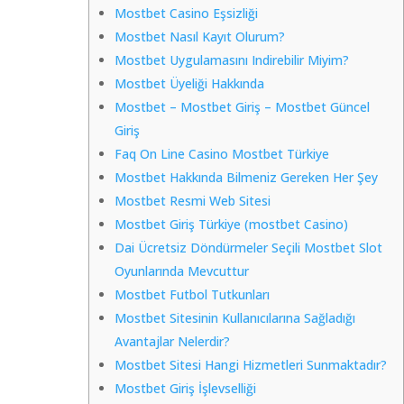
Mostbet Casino Eşsizliği
Mostbet Nasıl Kayıt Olurum?
Mostbet Uygulamasını Indirebilir Miyim?
Mostbet Üyeliği Hakkında
Mostbet – Mostbet Giriş – Mostbet Güncel
Giriş
Faq On Line Casino Mostbet Türkiye
Mostbet Hakkında Bilmeniz Gereken Her Şey
Mostbet Resmi Web Sitesi
Mostbet Giriş Türkiye (mostbet Casino)
Dai Ücretsiz Döndürmeler Seçili Mostbet Slot
Oyunlarında Mevcuttur
Mostbet Futbol Tutkunları
Mostbet Sitesinin Kullanıcılarına Sağladığı
Avantajlar Nelerdir?
Mostbet Sitesi Hangi Hizmetleri Sunmaktadır?
Mostbet Giriş İşlevselliği