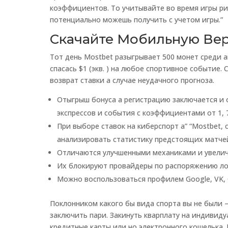
коэффициентов. То учитывайте во время игры ри
потенциально можешь получить с учетом игры.”
Скачайте Мобильную Ве
Тот день Mostbet разыгрывает 500 монет среди а
спасась $1 (экв. ) на любое спортивное событие.
возврат ставки а случае неудачного прогноза.
Отыгрыш бонуса а регистрацию заключается и 
экспрессов и события с коэффициентами от 1, 7
При выборе ставок на киберспорт а” “Mostbet
анализировать статистику предстоящих матче
Отличаются улучшенными механиками и увелич
Их блокируют провайдеры по распоряжению ло
Можно воспользоваться профилем Google, VK, O
Поклонником какого бы вида спорта вы не были 
заключить пари. Закинуть кварплату на индивид
кредитные карты или но электронного кошелька.