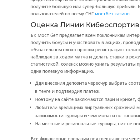
получите большую или супер-большую прибыль. И
пользователей по всему СНГ
мостбет казино
.
Оценка Линии Киберспортив
БК Мост бет предлагает всем поклонникам интер
получить бонусы и участвовать в акциях, провод
обязательном плохо прошли регистрацию только
наблюдал за ходом матча и делать ставки в режи
статистикой, соленск можно узнать результаты 
одна полезную информацию.
Ддя внесения депозита чересчур выбрать соот
в тенге и подтвердил платеж.
Ноэтому на сайте заключаются пари и крикет, ф
Любители зрелищных виртуальных сражений мо
зависимости турниры и чемпионаты по топовы
На местные и региональные турниры, них не п
Все финансовые операции подтверждаются через