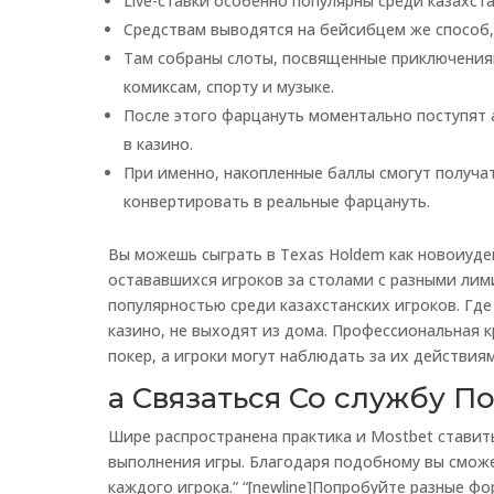
Live-ставки особенно популярны среди казахста
Средствам выводятся на бейсибцем же способ,
Там собраны слоты, посвященные приключениям
комиксам, спорту и музыке.
После этого фарцануть моментально поступят а
в казино.
При именно, накопленные баллы смогут получ
конвертировать в реальные фарцануть.
Вы можешь сыграть в Texas Holdem как новоиуде
остававшихся игроков за столами с разными лими
популярностью среди казахстанских игроков. Гд
казино, не выходят из дома. Профессиональная к
покер, а игроки могут наблюдать за их действия
а Связаться Со службу 
Шире распространена практика и Mostbet ставит
выполнения игры. Благодаря подобному вы смож
каждого игрока.” “[newline]Попробуйте разные ф