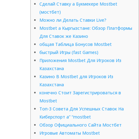
Сделай Ставку а Букмекере Mostbet
(мостбет)
Можно ли Делать Ставки Live?
Mostbet а Кыргызстане: Обзор Платформы
Для Ставок же Казино
общая Таблица Бонусов Mostbet
быстрый Игры (fast Games)
Приложения Mostbet Для Игроков Из
Казахстана
Казино В Mostbet для Игроков Из
Казахстана
конечно Стоит Зарегистрироваться в
Mostbet
Топ-3 Совета Для Успешных Ставок На
Киберспорт а” “mostbet
Обзор Официального Сайта Мостбет
Игровые Автоматы Mostbet