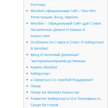
Конторы
Mostbet официальным Сайт / Мостбет
Регистрация, Вход, Зеркало
Mostbet – Официальный Сайт ддя Ставок
На наличные Деньги И Казино В
Казахстане
Особенности Ставок в Спорт И Киберспорт
В Mostbet:
Ввод И логичный Денежных”
“материальнопроизводственных
Казино Mostbet
Киберспорт
а Связаться Со службой Поддержки?
Покер
Покер же Mostbet Казахстан
Развитие Киберспорта И и Популярность
Среди Бетторов