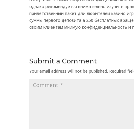
однако рекомендуется внимательно изучить прав
приветственный пакет дли любителей казино игр.
суммы первого депозита а 250 бесплатных враще
своим клиентам мнимую конфиденциальность и п
Submit a Comment
Your email address will not be published.
Required fie