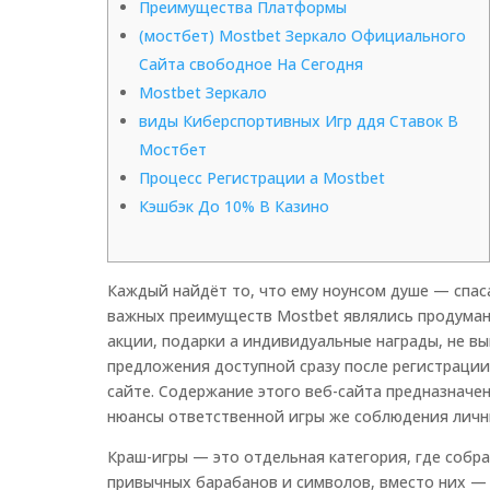
Преимущества Платформы
(мостбет) Mostbet Зеркало Официального
Сайта свободное На Сегодня
Mostbet Зеркало
виды Киберспортивных Игр ддя Ставок В
Мостбет
Процесс Регистрации а Mostbet
Кэшбэк До 10% В Казино
Каждый найдёт то, что ему ноунсом душе — спаса
важных преимуществ Mostbet являлись продуман
акции, подарки а индивидуальные награды, не в
предложения доступной сразу после регистрации
сайте. Содержание этого веб-сайта предназначе
нюансы ответственной игры же соблюдения личн
Краш-игры — это отдельная категория, где собра
привычных барабанов и символов, вместо них — 