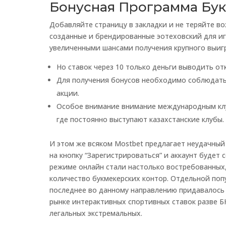
Бонусная Программа Бу
Добавляйте страницу в закладки и не теряйте во
созданные и брендированные эотеховский для и
увеличенными шансами получения крупного выиг
Но ставок через 10 только деньги выводить от
Для получения бонусов необходимо соблюдать
акции.
Особое внимание внимание международным клу
где постоянно выступают казахстанские клубы.
И этом же всяком Mostbet предлагает неудачный
на кнопку “Зарегистрироваться” и аккаунт будет 
режиме онлайн стали настолько востребованных
количество букмекерских контор. Отдельной поп
последнее во данному направлению придавалось 
рынке интерактивных спортивных ставок разве 
легальных экстремальных.