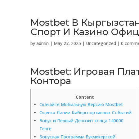
Mostbet В Кыргызстан
Спорт И Казино Офи
by
admin
|
May 27, 2025
|
Uncategorized
|
0 comm
Mostbet: Игровая Пл
Контора
Content
Скачайте Мобильную Версию Mostbet
Оценка Линии Киберспортивных Событий
Бонус и Первый Депозит конца 140000
Тенге
Бонусная Программа Букмекерской