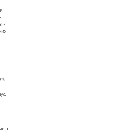
 В
.
я к
них
ать
ус.
ие в