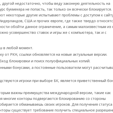
, другой недостаточно, чтобы веду законную деятельность на
рс букмекера не попасть, так только он всячески блокируется.
вот некоторые другие испытывают проблемы с доступом к сайту
Нидерландов, США и прочих европе, где также твердо относятс
ности обойти данное ограничение, а самым малоизвестным из 
ожно усовершенство ставок и игры же с компьютера, так и с
ш в любой момент.
у от РКН, ссылки обновляется на новые актуальные версии.
обход блокировки и поиск полуофициальных копий.
нными бонусами, а постоянные пользователи могут рассчитыв
ствуются игроки при выборе БК, является приветственный бон
оторым важны преимущества международной версии, такие как
дня многие конторы подвергаются блокированию со стороны
 собирается обманываешь своих игроков. Для получения статуса
нторы существует требование получить специальное разрешен