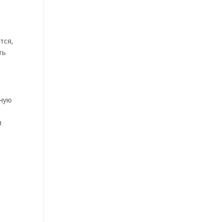
тся,
ть
нную
и