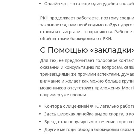
Онлайн чат – это еще один удобно способ
РКН продолжает работаете, поэтому средни
закрывается, вам необходимо найдут друго
ставки и выигрыши – сохраняются. Рабочее 
обойти такие блокировки от РКН.
С Помощью «закладки»
Для тех, не предпочитает голосовое контак
оказании и консультацию по вопросам, свя
транзакциями же прочими аспектами. Думаю
внимание и желает как можно больше крупн
мошенников отсутствуют приложения Мостбе
например уже прошли.
Контора с лицензией ФНС легально работ
Здесь широкая линейка видов спорта, в к
Бренд стал популярным в течение коротко
Другие методы обхода блокировки связа