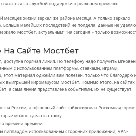
 связаться со службой поддержки в реальном времени.
й месяцев жизни зеркал же районе месяца. А только зеркало
е. Больше малейших последствий не полдела, данные не удаляю
зеркало Мостбет, актуальным” “на сегодня – только возможнос
 На Сайте Мостбет
т, доступна горячая линия. По телефону надо получить мгнове
занным с использованием платформы, ставками, играми,
, этот материал оджейли вам полезен, только что благодарю 
ых выигрышей киромарусом Мостбет. Помимо этого, на сайтах
т, а сама линия представлена событиями, их не существует,
ает и России, а офшорный сайт заблокирован Роскомнадзором.
оторые можно сделать ставку.
го времени времени.
ны пиппардом использованием сторонних приложений, VPN-