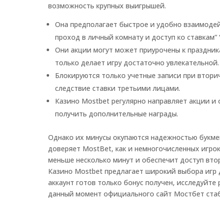
возможность крупных выигрышей.
Она предполагает быстрое и удобно взаимодей
проход в личный комнату и доступ ко ставкам” “
Они акции могут может приурочены к праздника
только делает игру достаточно увлекательной.
Блокируются только учетные записи при втори
следствие ставки третьими лицами.
Казино Mostbet регулярно направляет акции и
получить дополнительные награды.
Однако их минусы окупаются надежностью букме
доверяет MostBet, как и немногочисленных игрок
меньше несколько минут и обеспечит доступ втор
Казино Mostbet предлагает широкий выбора игр 
аккаунт готов только бонус получен, исследуйте 
данный момент официального сайт Мостбет стаб