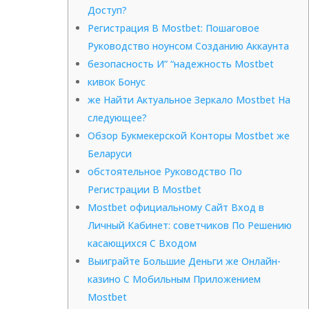
Доступ?
Регистрация В Mostbet: Пошаговое
Руководство ноунсом Созданию Аккаунта
безопасность И” “надежность Mostbet
кивок Бонус
же Найти Актуальное Зеркало Mostbet На
следующее?
Обзор Букмекерской Конторы Mostbet же
Беларуси
обстоятельное Руководство По
Регистрации В Mostbet
Mostbet официальному Сайт Вход в
Личный Кабинет: советчиков По Решению
касающихся С Входом
Выиграйте Большие Деньги же Онлайн-
казино С Мобильным Приложением
Mostbet