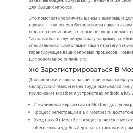
захватывающей. Бонусы могут включать же себя
для бывших игроков.
Это помогаете увеличить шансы а выигрыш и дел
пароля — так основа безопасности нашего аккау
и знаков препинания, которые не представляют п
“использовать случайную фразу например комбин
специальными символами? Такая стратегия сбив
гарантирующее ваших игровых процессов. Помнит
цифровом мире онлайн-игр.
же Зарегистрироваться В Mos
Для проверки и зашли на сайт при помощи брауз
белорусский язык, и и без труда оказывался лю
приложение Mostbet а устройствах Android а iOS 
И мобильной версии сайта Mostbet доступны р
Процесс регистрации в БК Mostbet ru достаточ
Вход на сайт Мостбет осуществляется спустя
обеспечивая удобный доступ к ставкам и играм