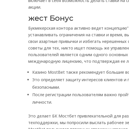
включает в себя возможность делать ставки на с
акции.
жест Бонус
Букмекерская контора активно ведет концепцию”
устанавливать ограничения на ставки и время, в
свои азартные привычки и избегать нерешенных 
советы для тех, никто ищет помощь же управле
пользователей является одним одного основных
международную лицензию, что подтверждая ее л
Казино MostBet также рекомендует большие в
Это определяет защиту интересов клиентов и г
безопасными.
После регистрации пользователям важно прой
личности.
Это делает БК Мостбет привлекательной для раз
техподдержки, мы попросили выслать рабочее зе