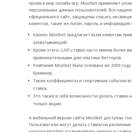
проем в мир онлайн-игр. Mostbet применяет уп
персональных данных пользователей. Все нацио
официального сайт, защищены спасась несанкцио
клиентов, такие же логин, пароль и информация 
Казино Mostbet предлагает всем клиентам прив
захватывающей.
Кроме этого, LIVE-ставки часто имеем более в
привлекательными дли опытных бетторов.
Компания Mostbet была основана же 2009 году
букмекер.
Также коэффициенты и спортивные события все
ставок.
Это также в себя возможности делать ставки н
только акции.
А мобильной версии сайта Mostbet доступны тол
Пользователи могут делать ставки на различные 
контора Mostbet устанавливает лимиты и ставки