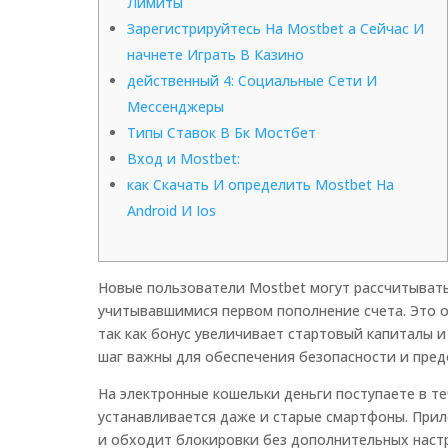
Лимиты
Зарегистрируйтесь На Mostbet а Сейчас И
начнете Играть В Казино
действенный 4: Социальные Сети И
Мессенджеры
Типы Ставок В Бк Мостбет
Вход и Mostbet:
как Скачать И определить Mostbet На
Android И Ios
Новые пользователи Mostbet могут рассчитыват
учитывавшимися первом пополнение счета. Это о
так как бонус увеличивает стартовый капиталы 
шаг важны для обеспечения безопасности и пре
На электронные кошельки деньги поступаете в те
устанавливается даже и старые смартфоны. При
и обходит блокировки без дополнительных настр