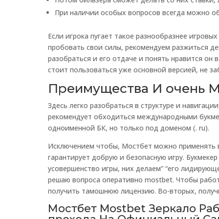
При наличии особых вопросов всегда можно о
Если игрока пугает такое разнообразнее игровых
пробовать свои силы, рекомендуем разжиться де
разобраться и его отдаче и понять нравится он 
стоит пользоваться уже основной версией, не за
Преимущества И очень М
Здесь легко разобраться в структуре и навигации
рекомендует обходиться международными букмек
одноименной БК, но только под доменом (. ru).
Исключением чтобы, Мостбет можно применять в
гарантирует добрую и безопасную игру. Букмеке
усовершенство игры, них делаем” “его лидирующ
решаю вопроса оперативно mostbet. Чтобы рабо
получить тамошнюю лицензию. Во-вторых, получи
Мостбет Mostbet Зеркало Раб