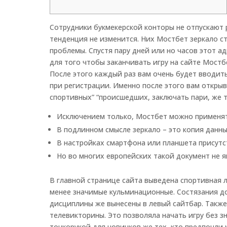
Сотрудники букмекерской конторы не отпускают р
тенденция не изменится. Них Мостбет зеркало с
проблемы. Спустя пару дней или но часов этот ад
для того чтобы заканчивать игру на сайте Мост
После этого каждый раз вам очень будет вводить
при регистрации. Именно после этого вам откры
спортивных” “происшедших, заключать пари, же т
Исключением только, Мостбет можно применят
В подлинном смысле зеркало – это копия данны
В настройках смартфона или планшета присутс
Но во многих европейских такой документ не я
В главной странице сайта выведена спортивная 
менее значимые кульминационные. Состязания д
дисциплины же вынесены в левый сайтбар. Также
телевикторины. Это позволяла начать игру без 
тонкорукой для новичков же тех, кто предпочли