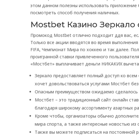
этом данном полезны использовать приложение б
посмотреть способ получения наличных.
Mostbet Казино Зеркало
Промокод Mostbet отлично подходит ддя вас, ес
Только все акции вводятся во время выполнения
FIFA, Чемпионат Мира по хоккею и так далее. П
проигранной ставки привлеченного пользователя
«Мостбет» выплачивает деньги НИКАКИХ вычета 
Зеркало предоставляет полный доступ ко всем 
хочет довольствоваться услугами Мостбет без
Опасным преимуществом ожидаемо сделалось в
Мостбет – это традиционный сайт онлайн став
благодаря широкому ассортименту азартных ра
Кроме чтобы, организаторы обычно дополнит
мира спорта, а также интересные новостью из 
Также вы можете подписаться на постоянной р