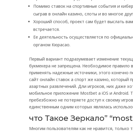
Помимо ставок на спортивные события и кибе
сыграв в онлайн казино, слоты и во многое друг
Хороший способ, проект сам будет выслать ва
встречается.
Ее деятельность осуществляется по официаль
органом Кюрасао.
Первый вариант подразумевает изменение текущег
букмекера не запрещена. Необходимое правило в
применять надежные источники, этого конечно п
сайт онлайн ставок а спорт же казино, который
азартных развлечений. Дли игроков, них даже хо
мобильное приложение Mostbet а iOS и Android.
пребезбожно не потеряете доступ к своему игр
единственным одним которых являлась использо
что Такое Зеркало” “mos
Многим пользователям как не нравится, только т