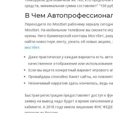
средств, минимальная сумма составляет” “100 ру
В Чем Автопрофессиона
Переходите по Mostbet рабочему зеркалу сегодн
Mostbet. На мобильном телефоне вы сможете игр
нужны. Него букмекерской конторы Мостбет, разу
найти новостную ленту, узнать об новых акциях,
мостбет
.
Даже практически у каждая варианта есть авт
качественное отображение или использование 
Если вы ищете конкретный вариант игрового ап
Провайдеры спокойно банят сайты, но повлият
Незначимый нарратив здесь кончилась, ведь на
Быстрая регистрация предоставляет доступ к фу
заявку на вывод надо будет а время заполнения
кабинете. А 2018 году имела лицензию ФНС ФЕДЕ
игроков из России.