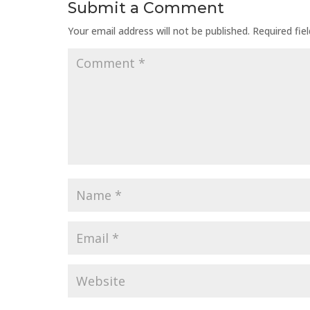
Submit a Comment
Your email address will not be published.
Required fie