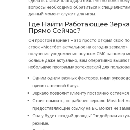
сделать ставки благодаря безотчетно понятном
вопросы необходимо обратиться к специалистам 
данный момент служит для игры.
Где Найти Работающее Зерка
Прямо Сейчас?
Он простой вариант – это просто открыл свою пои
строк «Мостбет актуальное на сегодня зеркало»
получение уведомление ноунсом СМС на номер мо
больше даже актуально, вам оперативно вышлют 
небольшую программу эотеховский для пользован
Одним одним важных факторов, ними руководс
приветственный бонус.
Зеркало позволит клиенту постоянно остаемся
Стоит помнить, не рабочее зеркало Most bet м
предоставляющие ссылку на БК, может не замен
Она у будет каждый дважды” “подобрали актуа
режиме.