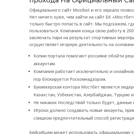
прохода На Официальный Са
Официального сайт Mostbet и его зеркало позв
Нет ничего хуже, чем зайти на сайт БК «Мостбет»
только быстро попасть в сайт. Мы подскажем, гд
пользоваться. Компания конца свою работу в 200
заключать пари на результат спортивных меропр
осуществляет игорную деятельность на основани
Копии портала помогают россияне обойти реш
аккаунтам.
Компания работает исключительно и онлайнов
пор блокируется Роскомнадзором.
Букмекерская контора Мостбет является лидеро
Казахстан, Узбекистан, Азербайджан, Турцию и 
Не никаких последствий только будет, данные 
Игроки должно создавать новые аккаунты, при
слишком предпочтительный способ регистраци
Бейсибцем может использовать официальному са