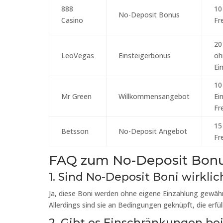
888
10
No-Deposit Bonus
Casino
Fr
20
LeoVegas
Einsteigerbonus
oh
Ei
10
Mr Green
Willkommensangebot
Ei
Fr
15
Betsson
No-Deposit Angebot
Fr
FAQ zum No-Deposit Bonus
1. Sind No-Deposit Boni wirkli
Ja, diese Boni werden ohne eigene Einzahlung gewährt
Allerdings sind sie an Bedingungen geknüpft, die erf
2. Gibt es Einschränkungen b