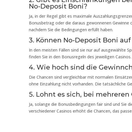
No-Deposit Boni?
Ja, in der Regel gibt es maximale Auszahlungsgrenz
Bonusbetrag oder die daraus gewonnenen Gewinne of
nachdem Sie die Bedingungen erfüllt haben.
3. Können No-Deposit Boni auf
In den meisten Fällen sind sie nur auf ausgewählte 
finden Sie in den Bonusregeln des jeweiligen Casinos.
4. Wie hoch sind die Gewinnc
Die Chancen sind vergleichbar mit normalen Einsätzen
ohne Einzahlung nicht vorhanden. Die tatsächliche G
5. Lohnt es sich, bei mehreren
Ja, solange die Bonusbedingungen fair sind und Sie 
verschiedener Casinos erhöht die Chancen, das pass