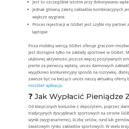
Jest to szczególnie istotne przy dokonywaniu wpłat i
Jednak główną zaletą zakładów kombinacyjnych jes
większe wygrane.
Proces rejestracji w GGBet jest szybki my partner 
laptopie.
Poza mobilną wersją GGBet oferuje graczom możliwość
jest dostępna tylko na zakłady sportowe w GGBet.
ulubionej aktywności jeszcze więcej pozytywnych e
premii za pierwszą wpłatę, unces darmowych zakładów
wyjątkowo konkurencyjny sposób na rozrywkę, dlate
zawsze być na bieżąco unces naszą aktualną ofertą
mostbet aplikacja
.
❓ Jak Wypłacić Pieniądze 
Od klasycznych bonusów z depozytem, poprzez darmow
tradycyjnych dyscyplinach sportowych na stronie GG
wynik (wygrana/remis), liczbę setów, rund lub gemów
światowym rynku zakładów sportowych. W wielu kraj