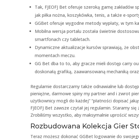
Tak, FJEOFJ Bet oferuje szeroką gamę zakładów sp
jak piłka nożna, koszykówka, tenis, a także e-sport
GGBet oferuje wygodne metody wypłaty, w tym kart
Mobilna wersja portalu została świetnie dostoso
smartfonach czy tabletach.
Dynamiczne aktualizacje kursów sprawiają, że obst
momentach meczu.
GG Bet dba to to, aby gracze mieli dostęp carry ou
doskonałą grafiką, zaawansowaną mechaniką oraz
Regularnie dostarczamy także odnawialne lub dostępn
pieniężne, darmowe spiny my partner and i zwrot pie
użytkownicy mogli do każdej” “płatności dopisać jak
FJEOFJ Bet zawsze czytał jej regulamin. Staramy się 
Zrobiliśmy wszystko, aby maksymalnie uprościć wszys
Rozbudowana Kolekcja Gier S
Teraz możesz dokonać GGBet logowanie do swojego p