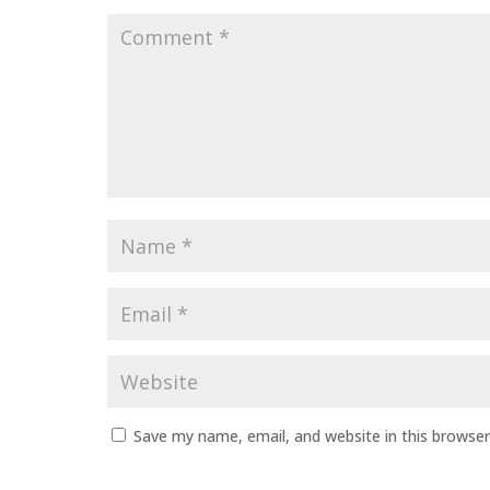
Save my name, email, and website in this browser