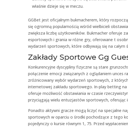
właśnie dzieje się w meczu.
GGBet jest oficjalnym bukmacherem, który rozpoczął 
się ogromną popularnością wśród wielbicieli obstawia
zwiększa liczbę użytkowników. Bukmacher oferuje z
esportowych i grania w różne gry, oferowane t osobne
wydarzeń sportowych, które odbywają się na całym ś
Zakłady Sportowe Gg Gues
Konkurencyjne dyscypliny fizyczne są stare grunzoch
połączenie emocji związanych z oglądaniem unces ra
zróżnicowany wybór wydarzeń sportowych, z których 
internetowej zakładu sportowego. In-play betting n
oferuje możliwość obstawiania w czasie rzeczywisty
przyciągają wielu entuzjastów sportowych, oferując i
Ponadto aktywni gracze mogą liczyć na specjalne nag
sportowych w oparciu o środki pochodzące z tego ko
pojedynczy o kursie równym 1, 75. Przed wypłaceni