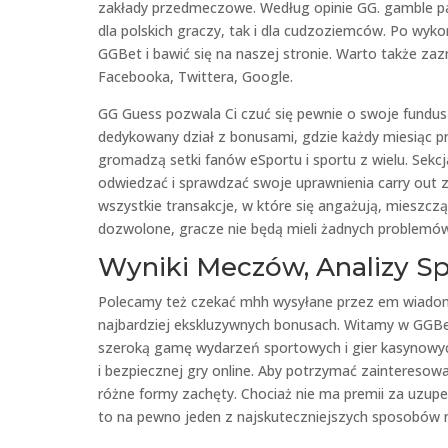
zakłady przedmeczowe. Według opinie GG. gamble pays
dla polskich graczy, tak i dla cudzoziemców. Po wyk
GGBet i bawić się na naszej stronie. Warto także za
Facebooka, Twittera, Google.
GG Guess pozwala Ci czuć się pewnie o swoje fundusze
dedykowany dział z bonusami, gdzie każdy miesiąc p
gromadzą setki fanów eSportu i sportu z wielu. Sek
odwiedzać i sprawdzać swoje uprawnienia carry out 
wszystkie transakcje, w które się angażują, mieszczą
dozwolone, gracze nie będą mieli żadnych problemów
Wyniki Meczów, Analizy S
Polecamy też czekać mhh wysyłane przez em wiadomo
najbardziej ekskluzywnych bonusach. Witamy w GGBet,
szeroką gamę wydarzeń sportowych i gier kasynowyc
i bezpiecznej gry online. Aby potrzymać zainteresowa
różne formy zachęty. Chociaż nie ma premii za uzupe
to na pewno jeden z najskuteczniejszych sposobów