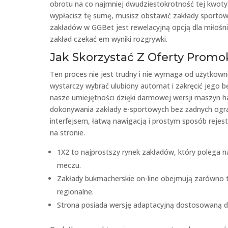
obrotu na co najmniej dwudziestokrotność tej kwoty.
wypłacisz tę sumę, musisz obstawić zakłady sportow
zakładów w GGBet jest rewelacyjną opcją dla miłośn
zakład czekać em wyniki rozgrywki.
Jak Skorzystać Z Oferty Prom
Ten proces nie jest trudny i nie wymaga od użytkown
wystarczy wybrać ulubiony automat i zakręcić jego 
nasze umiejętności dzięki darmowej wersji maszyn 
dokonywania zakłady e-sportowych bez żadnych ogran
interfejsem, łatwą nawigacją i prostym sposób rejest
na stronie.
1X2 to najprostszy rynek zakładów, który polega n
meczu.
Zakłady bukmacherskie on-line obejmują zarówno tu
regionalne.
Strona posiada wersję adaptacyjną dostosowaną d