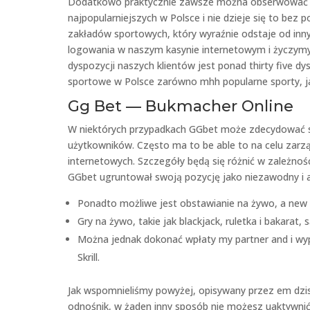
Dodatkowo praktycznie zawsze można obserwować je
najpopularniejszych w Polsce i nie dzieje się to bez
zakładów sportowych, który wyraźnie odstaje od inny
logowania w naszym kasynie internetowym i życzymy
dyspozycji naszych klientów jest ponad thirty five d
sportowe w Polsce zarówno mhh popularne sporty, ja
Gg Bet — Bukmacher Online
W niektórych przypadkach GGbet może zdecydować si
użytkowników. Często ma to be able to na celu zarz
internetowych. Szczegóły będą się różnić w zależnoś
GGbet ugruntował swoją pozycję jako niezawodny i a
Ponadto możliwe jest obstawianie na żywo, a new 
Gry na żywo, takie jak blackjack, ruletka i bakara
Można jednak dokonać wpłaty my partner and i wypł
Skrill.
Jak wspomnieliśmy powyżej, opisywany przez em dzis
odnośnik, w żaden inny sposób nie możesz uaktywnić 