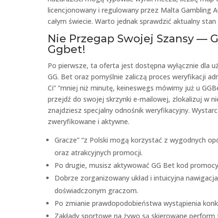
licencjonowany i regulowany przez Malta Gambling Aut
całym świecie. Warto jednak sprawdzić aktualny stan
Nie Przegap Swojej Szansy —
Ggbet!
Po pierwsze, ta oferta jest dostępna wyłącznie dla 
GG. Bet oraz pomyślnie zaliczą proces weryfikacji adre
Ci” “mniej niż minutę, keineswegs mówimy już u GGBe
przejdź do swojej skrzynki e-mailowej, zlokalizuj w 
znajdziesz specjalny odnośnik weryfikacyjny. Wystarc
zweryfikowane i aktywne.
Gracze” “z Polski mogą korzystać z wygodnych op
oraz atrakcyjnych promocji.
Po drugie, musisz aktywować GG Bet kod promocyj
Dobrze zorganizowany układ i intuicyjna nawigacja
doświadczonym graczom.
Po zmianie prawdopodobieństwa wystąpienia konkr
Zakłady sportowe na żywo są skierowane perform t