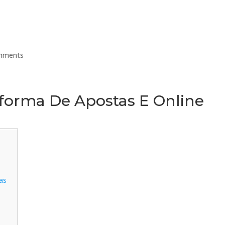
mments
forma De Apostas E Online
t
as