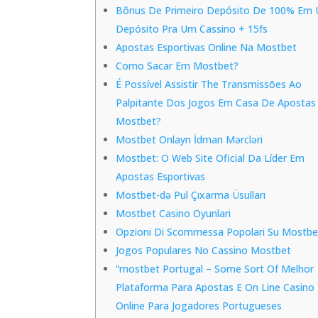
Bônus De Primeiro Depósito De 100% Em
Depósito Pra Um Cassino + 15fs
Apostas Esportivas Online Na Mostbet
Como Sacar Em Mostbet?
É Possível Assistir The Transmissões Ao
Palpitante Dos Jogos Em Casa De Apostas
Mostbet?
Mostbet Onlayn İdman Mərcləri
Mostbet: O Web Site Oficial Da Líder Em
Apostas Esportivas
Mostbet-də Pul Çıxarma Üsulları
Mostbet Casino Oyunlari
Opzioni Di Scommessa Popolari Su Mostbe
Jogos Populares No Cassino Mostbet
“mostbet Portugal – Some Sort Of Melhor
Plataforma Para Apostas E On Line Casino
Online Para Jogadores Portugueses