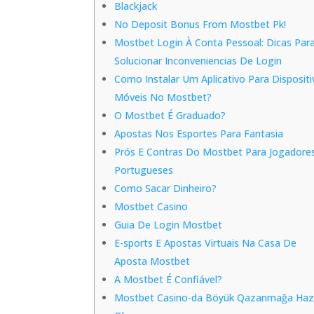
Blackjack
No Deposit Bonus From Mostbet Pk!
Mostbet Login À Conta Pessoal: Dicas Par
Solucionar Inconveniencias De Login
Como Instalar Um Aplicativo Para Disposit
Móveis No Mostbet?
O Mostbet É Graduado?
Apostas Nos Esportes Para Fantasia
Prós E Contras Do Mostbet Para Jogadore
Portugueses
Como Sacar Dinheiro?
Mostbet Casino
Guia De Login Mostbet
E-sports E Apostas Virtuais Na Casa De
Aposta Mostbet
A Mostbet É Confiável?
Mostbet Casino-da Böyük Qazanmağa Haz