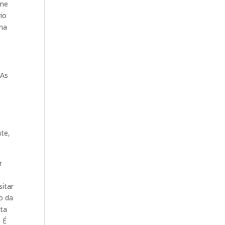
ome
io
 na
 As
te,
r
itar
o da
sta
 É