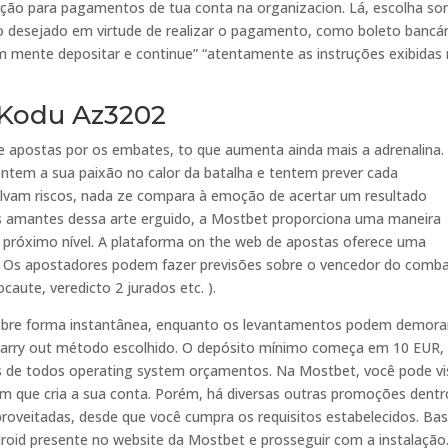
eção para pagamentos de tua conta na organizacion. Lá, escolha s
o desejado em virtude de realizar o pagamento, como boleto bancár
 em mente depositar e continue” “atentamente as instruções exibidas
 Kodu Az3202
e apostas por os embates, to que aumenta ainda mais a adrenalina.
ntem a sua paixão no calor da batalha e tentem prever cada
lvam riscos, nada ze compara à emoção de acertar um resultado
os amantes dessa arte erguido, a Mostbet proporciona uma maneira
 próximo nível. A plataforma on the web de apostas oferece uma
e. Os apostadores podem fazer previsões sobre o vencedor do comba
aute, veredicto 2 jurados etc. ).
obre forma instantânea, enquanto os levantamentos podem demora
 carry out método escolhido. O depósito mínimo começa em 10 EUR,
s de todos operating system orçamentos. Na Mostbet, você pode vis
 que cria a sua conta. Porém, há diversas outras promoções dentr
roveitadas, desde que você cumpra os requisitos estabelecidos. Ba
roid presente no website da Mostbet e prosseguir com a instalação.