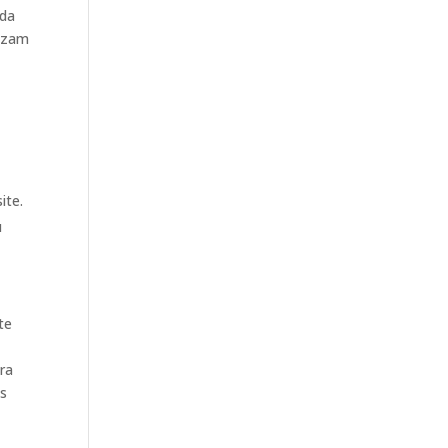
 da
rizam
ite.
u
te
ra
as