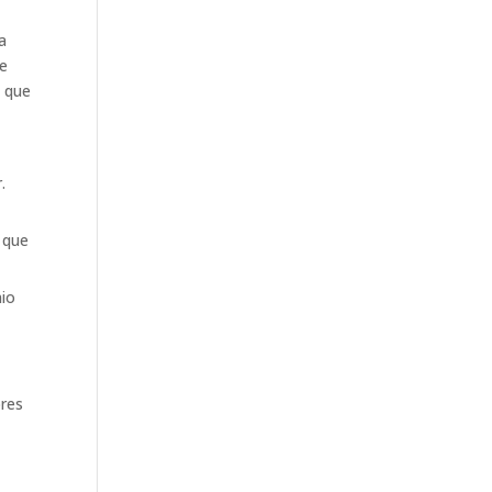
a
 e
s que
.
 que
mio
ores