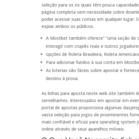
seleção para os os quais têm pouca capacidade 
página completa sem necessidade sobre downlo
poder acessar suas contas em qualquer lugar. Se
expiar ambos os públicos.
A Mostbet também oferece” “uma seção de cas
interagir com crupiês reais e outros jogador
opções de Roleta Brasileira, Roleta American
Para adicionar fundos à sua conta em Mostbet,
As loterias são fáceis sobre apostar e forne
destino à prova.
As linhas para aposta neste web site também de
semelhantes. Interessados em apostar em event
portal de apostas proporciona algumas dasjen
vasta seleção para jogos de proeminentes for
mais confiável e eficaz para operating system
online através de seus aparelhos móveis.