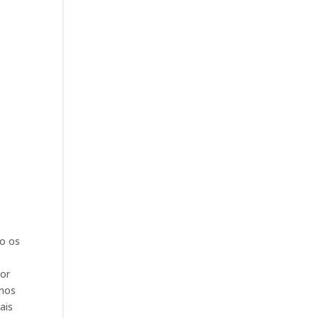
so os
lor
 nos
ais