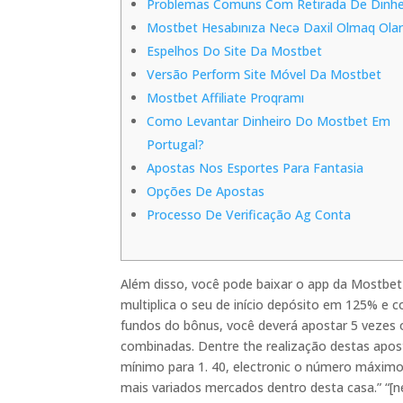
Problemas Comuns Com Retirada De Dinhe
Mostbet Hesabınıza Necə Daxil Olmaq Ola
Espelhos Do Site Da Mostbet
Versão Perform Site Móvel Da Mostbet
Mostbet Affiliate Proqramı
Como Levantar Dinheiro Do Mostbet Em
Portugal?
Apostas Nos Esportes Para Fantasia
Opções De Apostas
Processo De Verificação Ag Conta
Além disso, você pode baixar o app da Mostbet
multiplica o seu de início depósito em 125% e 
fundos do bônus, você deverá apostar 5 vezes o
combinadas. Dentre the realização destas apos
mínimo para 1. 40, electronic o número máximo 
mais variados mercados dentro desta casa.” “[n