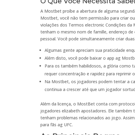
O Que Você Necessita Sabe
A Mostbet proíbe a abertura de alguma segund
Mostbet, você não tem permissão para criar out
violações dos Termos electronic Condições da 
tenham o mesmo nom de famille, endereço de e-
pessoal. Você pode simultaneamente criar dua
Algumas gente apreciam sua praticidade enqu
Além disto, você pode baixar o app ag Mostbe
Para os também habilidosos, a glória como 
requer concentração e rapidez para reprimir o
Na Mostbet, os jogadores podem tentar a ca
continua a crescer até que um jogador sortud
Além da licença, o MostBet conta com protoco
jogadores elizabeth apostadores. Ele também t
tenham problemas relacionados ao jogo. Ass
para fãs ag UFC.