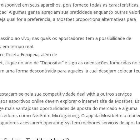
disponível em seus aparelhos, pois fornece todas as características
ad. Algumas gente apreciam sua praticidade enquanto outras valo
ja qual for a preferência, a Mostbet proporciona alternativas para
sino ao vivo, nas quais os apostadores tem a possibilidade de
es em tempo real.
a e Roleta Europeia, além de
 clique no ano de “Depositar” e siga as orientações fornecidas no s
cem uma forma descontraída para aqueles la cual desejam colocar te
stacam-se pela sua competitividade deal with a outros serviços
os esportivos online devem explorar o internet site da Mostbet. Es
ige mais vantajosas oportunidades de aposta do mercado e alguma
necedores como NetEnt e Microgaming. O app da Mostbet é a manei
 jogadores acessarem operating-system melhores serviços de apost