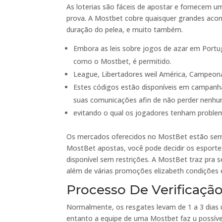
As loterias são fáceis de apostar e fornecem u
prova. A Mostbet cobre quaisquer grandes aco
duração do pelea, e muito também.
Embora as leis sobre jogos de azar em Portug
como o Mostbet, é permitido.
League, Libertadores weil América, Campeon
Estes códigos estão disponíveis em campanhas
suas comunicações afin de não perder nenhu
evitando o qual os jogadores tenham problem
Os mercados oferecidos no MostBet estão semp
MostBet apostas, você pode decidir os esporte
disponível sem restrições. A MostBet traz pra 
além de várias promoções elizabeth condições 
Processo De Verificaçã
Normalmente, os resgates levam de 1 a 3 dias
entanto a equipe de uma Mostbet faz u possível