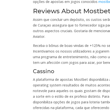
opções de apostas em jogos conocidos
mostb
Reviews About Mostbet
Assim que concluir um depósito, os custos serã
de Curaçao assegura que to fornecedor siga pa
outros aspectos cruciais. Gostaria de mencion
Aviator.
Receba o bônus de boas-vindas de +125% no seu
Incentivamos os nossos utilizadores a jogare
uma programa de entretenimento, não como um
tem um afección com jogos para azar, por benef
Cassino
A plataforma de apostas Mostbet disponibiliz
operating system resultados de muitos aconte
notevole para aqueles os quais gostam de dispo
a sorte em o estilo de ex profeso distinto. P
disponibiliza opções de jogos para loteria tamb
oferecidas na plataforma, cada que oferecend