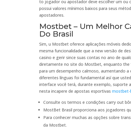
to jogador ou apostador deve escolher um ou o
possui valores mínimos baixos para seus métod
apostadores.
Mostbet – Um Melhor Ca
Do Brasil
Sim, u Mostbet oferece aplicações móveis dedic
mesma funcionalidade que a new versão de desk
casino e gerir since suas contas no ano de qual
diretamente no site do Mostbet, enquanto the v
para um desempenho calmoso, aumentando a con
diferentes línguas foi fundamental así que uste
interface você terá, durante exemplo, suporte 
nesta incapere de apostas esportivas
mostbet-b
Consulte os termos e condições carry out bô
MostBet Brasil proporciona aos jogadores qua
Para conhecer muchas as opções sobre transm
da Mostbet.