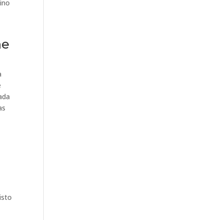
ino
ne
a
e
gada
as
s
isto