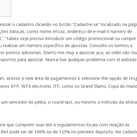
 iniciar o cadastro clicando no botão “Cadastre-se” localizado na pág
ormações básicas, como nome eficaz, endereço de e-mail e número de
” “talvez seja preciso introduzir um código promocional ou cumprir
u realizar um número específico de apostas. Consulte os termos e
er pontos adicionais. Divirto-me muy a apostar aca, as odds são mu
portos para apostar. Nunca tive qualquer problema com el website
bet, acesse a new área de pagamentos e selecione the opção de res
orneios ATP, WTA electronic ITF, como os Grand Slams, Copa do mun
 um vencedor do pelea, o round last, ou mesmo o método da vitóri
bre que cumprem suas leis e regulamentos locais com relação às
tBet pode ser de 100% ou de 125% no primeiro depósito. No cadast