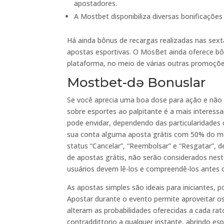
apostadores.
A Mostbet disponibiliza diversas bonificaçõe
Há ainda bônus de recargas realizadas nas sexta
apostas esportivas. O MosBet ainda oferece bô
plataforma, no meio de várias outras promoçõe
Mostbet-də Bonuslar
Se você aprecia uma boa dose para ação e não 
sobre esportes ao palpitante é a mais interessa
pode envidar, dependendo das particularidades 
sua conta alguma aposta grátis com 50% do mo
status “Cancelar”, “Reembolsar” e “Resgatar”,
de apostas grátis, não serão considerados nest
usuários devem lê-los e compreendê-los antes d
As apostas simples são ideais para iniciantes, 
Apostar durante o evento permite aproveitar os
alteram as probabilidades oferecidas a cada rat
contraddittorio a qualquer instante, abrindo e