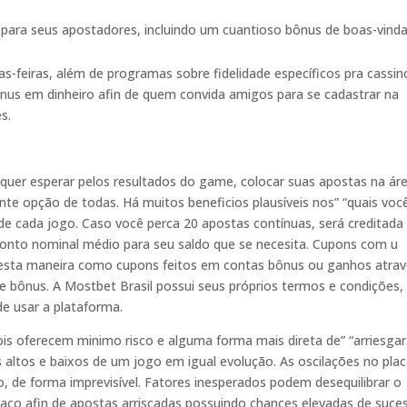
s para seus apostadores, incluindo um cuantioso bônus de boas-vinda
s-feiras, além de programas sobre fidelidade específicos pra cassin
nus em dinheiro afin de quem convida amigos para se cadastrar na
s.
quer esperar pelos resultados do game, colocar suas apostas na ár
nte opção de todas. Há muitos beneficios plausíveis nos” “quais voc
de cada jogo. Caso você perca 20 apostas contínuas, será creditada
nto nominal médio para seu saldo que se necesita. Cupons com u
 desta maneira como cupons feitos em contas bônus ou ganhos atra
e bônus. A Mostbet Brasil possui seus próprios termos e condições,
e usar a plataforma.
pois oferecem minimo risco e alguma forma mais direta de” “arriesgar
 altos e baixos de um jogo em igual evolução. As oscilações no plac
o, de forma imprevisível. Fatores inesperados podem desequilibrar o
spaço afin de apostas arriscadas possuindo chances elevadas de suce