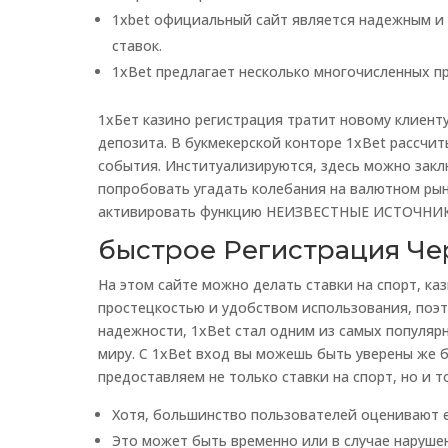
1xbet официальный сайт является надежным и 
ставок.
1xBet предлагает несколько многочисленных п
1хБет казино регистрация тратит новому клиент
депозита. В букмекерской конторе 1xBet рассчит
события. Институализируются, здесь можно закл
попробовать угадать колебания на валютном рын
активировать функцию НЕИЗВЕСТНЫЕ ИСТОЧНИ
быстрое Регистрация Че
На этом сайте можно делать ставки на спорт, каз
простецкостью и удобством использования, поэ
надежности, 1xBet стал одним из самых популярн
миру. С 1xBet вход вы можешь быть уверены же 
предоставляем не только ставки на спорт, но и т
Хотя, большинство пользователей оценивают е
Это может быть временно или в случае нарушен