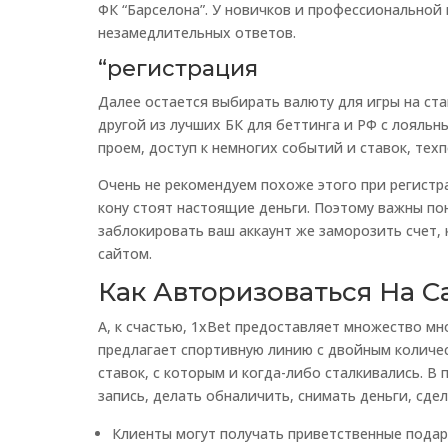
ФК “Барселона”. У новичков и профессиональной
незамедлительных ответов.
“регистрация
Далее остается выбирать валюту для игры на ст
другой из лучших БК для беттинга и РФ с лояль
проем, доступ к немногих событий и ставок, тех
Очень не рекомендуем похоже этого при регистра
кону стоят настоящие деньги. Поэтому важны пон
заблокировать ваш аккаунт же заморозить счет
сайтом.
Как Авторизоваться На С
А, к счастью, 1xBet предоставляет множество м
предлагает спортивную линию с двойным количес
ставок, с которым и когда-либо сталкивались. 
запись, делать обналичить, снимать деньги, сдел
Клиенты могут получать приветственные подарк