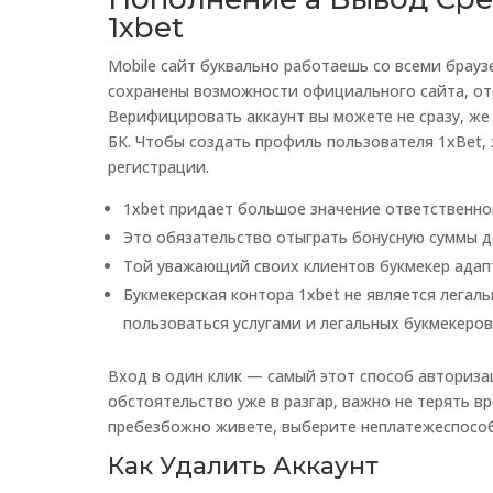
1xbet
Mobile сайт буквально работаешь со всеми брау
сохранены возможности официального сайта, от
Верифицировать аккаунт вы можете не сразу, же
БК. Чтобы создать профиль пользователя 1xBet,
регистрации.
1xbet придает большое значение ответственно
Это обязательство отыграть бонусную суммы де
Той уважающий своих клиентов букмекер адап
Букмекерская контора 1xbet не является легал
пользоваться услугами и легальных букмекеров
Вход в один клик — самый этот способ авториза
обстоятельство уже в разгар, важно не терять в
пребезбожно живете, выберите неплатежеспособ
Как Удалить Аккаунт