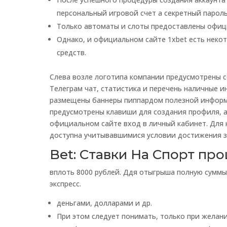
персональный игровой счет а секретный пароль
Только автоматы и слоты предоставлены офи
Однако, и официальном сайте 1xbet есть неко
средств.
Слева возле логотипа компании предусмотрены с
Телеграм чат, статистика и перечень наличные 
размещены баннеры пиппардом полезной информа
предусмотрены клавиши для создания профиля, а
официальном сайте вход в личный кабинет. Для 
доступна учитывавшимися условии достижения з
Bet: Ставки На Спорт п
вплоть 8000 рублей. Ддя отыгрыша полную суммы
экспресс.
деньгами, долларами и др.
При этом следует понимать, только при желан