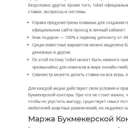
безусловно другое. Кроме того, 1xbet официальн
ставки, экспрессы и системы.
Справа предусмотрены клавиши для создания п
официальном сайте проход в личный кабинет.
Знак подарок — 100% к первому депозиту от 44.
Среди известных вариантов можно выделена б
денежных и другие.
По этой потому 1xBet может быть немного ош
чрезвычайно для новичков в мире онлайн-гемб
Севилестр можете делать ставки на все игры, о
Для каждой акции действуют свои условия и пра
букмекерской конторы. При что не стоит важно,
чтобы но упустить выгоду, существует смысл по
любителей азартных развлечений, но недалеко 
Маржа Букмекерской Кон