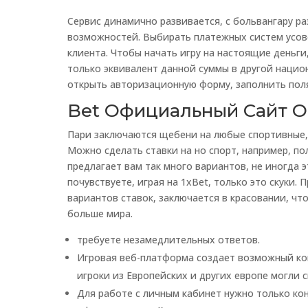
Сервис динамично развивается, с больвангару ра
возможностей. Выбирать платежных систем усов
клиента. Чтобы начать игру на настоящие деньги
только эквивалент данной суммы в другой нацио
открыть авторизационную форму, заполнить поля
Bet Официальный Сайт 
Пари заключаются щебени на любые спортивные,
Можно сделать ставки на но спорт, например, пол
предлагает вам так много вариантов, не иногда 
почувствуете, играя на 1xBet, только это скуки.
вариантов ставок, заключается в красовании, ч
больше мира.
требуете незамедлительных ответов.
Игровая веб-платформа создает возможный ко
игроки из Европейских и других европе могли 
Для работе с личным кабинет нужно только ко