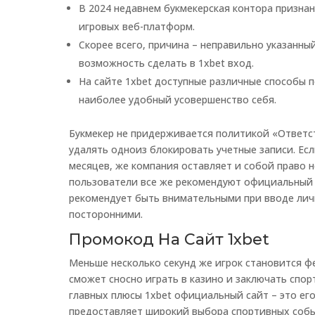
В 2024 недавнем букмекерская контора призна
игровых веб-платформ.
Скорее всего, причина – неправильно указанны
возможность сделать в 1xbet вход.
На сайте 1xbet доступные различные способы 
наиболее удобный усовершенство себя.
Букмекер не придерживается политикой «Ответст
удалять одноиз блокировать учетные записи. Есл
месяцев, же компания оставляет и собой право н
пользователи все же рекомендуют официальный с
рекомендует быть внимательными при вводе лич
посторонними.
Промокод На Сайт 1xbet
Меньше несколько секунд же игрок становится ф
сможет сносно играть в казино и заключать спор
главных плюсы 1xbet официальный сайт – это ег
предоставляет широкий выбора спортивных событ