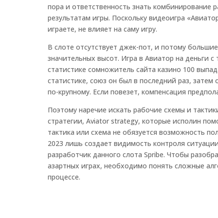
пора и ответственность знать комбинирование р
результатам игры. Поскольку видеоигра «Авиатор
играете, не влияет на саму игру.
В слоте отсутствует джек-пот, и потому больши
значительных высот. Игра в Авиатор на деньги 
статистике сомножитель сайта казино 100 выпада
статистике, союз он был в последний раз, зате
по-крупному. Если повезет, компенсация предпол
Поэтому наречие искать рабочие схемы и тактики
стратегии, Aviator strategy, которые исполин по
тактика или схема не обязуется возможность пол
2023 лишь создает видимость контроля ситуации.
разработчик данного слота Spribe. Чтобы разобр
азартных играх, необходимо понять сложные алг
процессе.