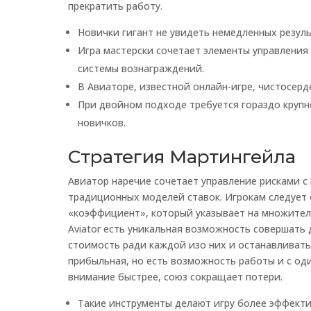
прекратить работу.
Новички гигант не увидеть немедленных резуль
Игра мастерски сочетает элементы управления
системы вознаграждений.
В Авиаторе, известной онлайн-игре, чистосерд
При двойном подходе требуется гораздо крупне
новичков.
Стратегия Мартингейла
Авиатор наречие сочетает управление рисками с
традиционных моделей ставок. Игрокам следует 
«коэффициент», который указывает на множитель
Aviator есть уникальная возможность совершать
стоимость ради каждой изо них и останавливать
прибыльная, но есть возможность работы и с од
внимание быстрее, союз сокращает потери.
Такие инструменты делают игру более эффекти