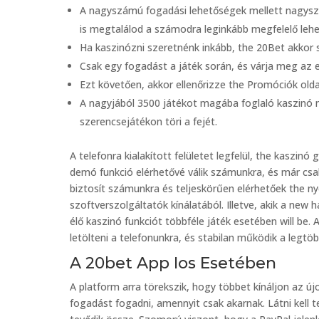
A nagyszámú fogadási lehetőségek mellett nagysze
is megtalálod a számodra leginkább megfelelő leh
Ha kaszinózni szeretnénk inkább, the 20Bet akkor 
Csak egy fogadást a játék során, és várja meg az 
Ezt követően, akkor ellenőrizze the Promóciók oldal
A nagyjából 3500 játékot magába foglaló kaszinó 
szerencsejátékon töri a fejét.
A telefonra kialakított felületet legfelül, the kaszi
demó funkció elérhetővé válik számunkra, és már csa
biztosít számunkra és teljeskörűen elérhetőek the ny
szoftverszolgáltatók kínálatából. Illetve, akik a new
élő kaszinó funkciót többféle játék esetében will be
letölteni a telefonunkra, és stabilan működik a legt
A 20bet App Ios Esetében
A platform arra törekszik, hogy többet kínáljon az ú
fogadást fogadni, amennyit csak akarnak. Látni kell