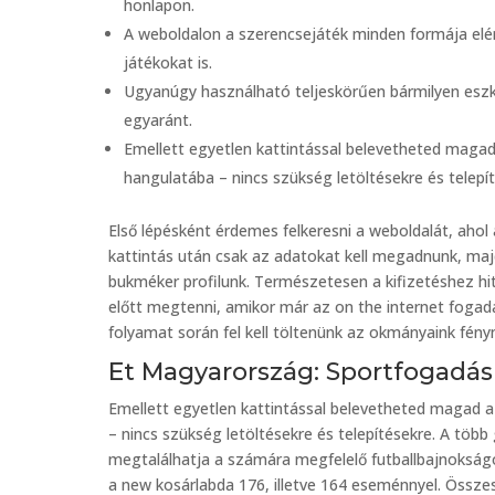
honlapon.
A weboldalon a szerencsejáték minden formája elér
játékokat is.
Ugyanúgy használható teljeskörűen bármilyen eszkö
egyaránt.
Emellett egyetlen kattintással belevetheted magad
hangulatába – nincs szükség letöltésekre és telepít
Első lépésként érdemes felkeresni a weboldalát, ahol a
kattintás után csak az adatokat kell megadnunk, maj
bukméker profilunk. Természetesen a kifizetéshez hite
előtt megtenni, amikor már az on the internet fogad
folyamat során fel kell töltenünk az okmányaink fény
Et Magyarország: Sportfogadás
Emellett egyetlen kattintással belevetheted magad a
– nincs szükség letöltésekre és telepítésekre. A töb
megtalálhatja a számára megfelelő futballbajnokság
a new kosárlabda 176, illetve 164 eseménnyel. Öss