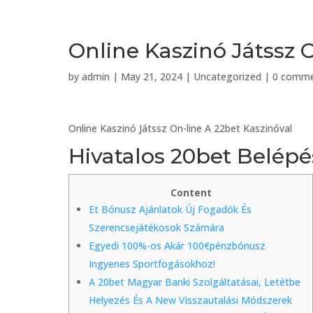
Online Kaszinó Játssz 
by
admin
|
May 21, 2024
|
Uncategorized
|
0 comm
Online Kaszinó Játssz On-line A 22bet Kaszinóval
Hivatalos 20bet Belép
Content
Et Bónusz Ajánlatok Új Fogadók És
Szerencsejátékosok Számára
Egyedi 100%-os Akár 100€pénzbónusz
Ingyenes Sportfogásokhoz!
A 20bet Magyar Banki Szolgáltatásai, Letétbe
Helyezés És A New Visszautalási Módszerek