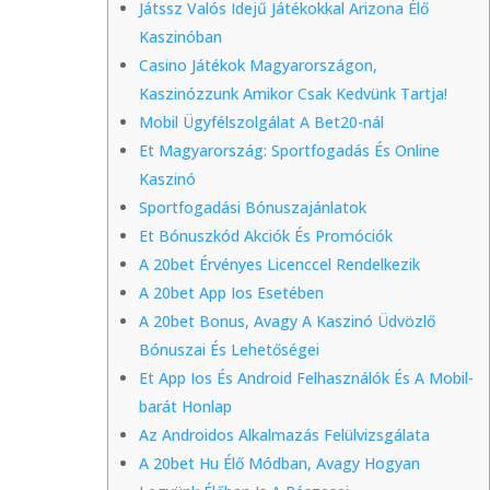
Játssz Valós Idejű Játékokkal Arizona Élő
Kaszinóban
Casino Játékok Magyarországon,
Kaszinózzunk Amikor Csak Kedvünk Tartja!
Mobil Ügyfélszolgálat A Bet20-nál
Et Magyarország: Sportfogadás És Online
Kaszinó
Sportfogadási Bónuszajánlatok
Et Bónuszkód Akciók És Promóciók
A 20bet Érvényes Licenccel Rendelkezik
A 20bet App Ios Esetében
A 20bet Bonus, Avagy A Kaszinó Üdvözlő
Bónuszai És Lehetőségei
Et App Ios És Android Felhasználók És A Mobil-
barát Honlap
Az Androidos Alkalmazás Felülvizsgálata
A 20bet Hu Élő Módban, Avagy Hogyan