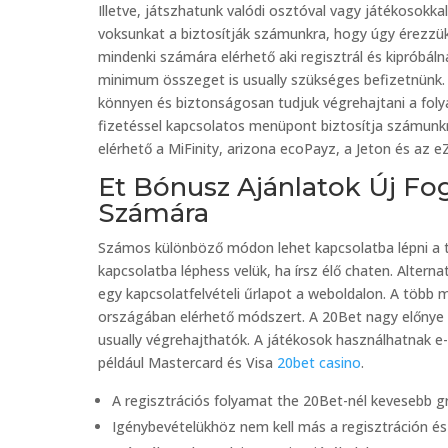
Illetve, játszhatunk valódi osztóval vagy játékosokka
voksunkat a biztosítják számunkra, hogy úgy érezzük
mindenki számára elérhető aki regisztrál és kipróbál
minimum összeget is usually szükséges befizetnünk. 
könnyen és biztonságosan tudjuk végrehajtani a foly
fizetéssel kapcsolatos menüpont biztosítja számunkr
elérhető a MiFinity, arizona ecoPayz, a Jeton és az eZ
Et Bónusz Ajánlatok Új Fo
Számára
Számos különböző módon lehet kapcsolatba lépni a 
kapcsolatba léphess velük, ha írsz élő chaten. Altern
egy kapcsolatfelvételi űrlapot a weboldalon. A több 
országában elérhető módszert. A 20Bet nagy előnye a 
usually végrehajthatók. A játékosok használhatnak e-p
például Mastercard és Visa
20bet casino
.
A regisztrációs folyamat the 20Bet-nél kevesebb g
Igénybevételükhöz nem kell más a regisztráción és