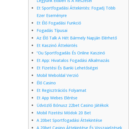
Legyünk Élőben Is A Részesei
Et Sportfogadási Áttekintés: Fogadj Több
Ezer Eseményre
Et Élő Fogadási Funkció
Fogadás Típusai
Az Élő Talk A Hét Bármely Napján Elérhető
Et Kaszinó Áttekintés
“Ou Sportfogadás És Online Kaszinó
Et App: Hivatalos Fogadási Alkalmazás
Et Fizetési És Banki Lehetőségei
Mobil Weboldal Verzió
Élő Casino
Et Regisztrációs Folyamat
Et App Webes Elérése
Üdvözlő Bónusz 22bet Casino Játékok
Mobil Fizetési Módok 20 Bet
A 20bet Sportfogadási Áttekintése
A 20bet Casino Áttekintése És Visszajelzések