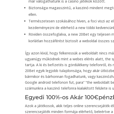
már válogathatunk is a casino játékok között.
Biztonsága magasszintű, a kaszinó mindent megt
ellen.
Természetesen szokásához híven, a foci viszi az el
kezdeményezni de elérhető a new többi kedvencünk w
Röviden összefoglalva, a new 20Bet egy teljesen 
korlátlan hozzáférést biztosít a weboldal összes s
Így azon kívül, hogy felkeressük a weboldalt nincs m
ugyanúgy működnek mint a webes elérés alatt, the s
tartja. A ki és befizetés is gördülékeny telefonról, é
20Bet egyik legjobb tulajdonsága, hogy akár útközbe
bármikor és bárhonnan fogadhatunk, vagy kaszinózhat
Google android telefonon fut, para” “the weboldalt be
számunkra a kaszinó telefonra kialakított felülete is u
Egyedi 100%-os Akár 100€pénz
Azok a játékosok, akik teljes online szerencsejáték-
szerencsejáték minden formája elérhető, beleértve a 