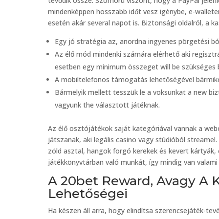
tevődik össze. Szomorú viszont, hogy a PayPal jelenl
mindenképpen hosszabb időt vesz igénybe, e-wallete
esetén akár several napot is. Biztonsági oldalról, a
Egy jó stratégia az, anordna ingyenes pörgetési bó
Az élő mód mindenki számára elérhető aki regisztrá
esetben egy minimum összeget will be szükséges 
A mobiltelefonos támogatás lehetőségével bármik
Bármelyik mellett tesszük le a voksunkat a new bi
vagyunk the választott játéknak.
Az élő osztójátékok saját kategóriával vannak a webo
játszanak, aki legális casino vagy stúdióból streamel
zöld asztal, hangok forgó kerekek és kevert kártyá
játékkönyvtárban való munkát, így mindig van valami
A 20bet Reward, Avagy A K
Lehetőségei
Ha készen áll arra, hogy elindítsa szerencsejáték-tevé