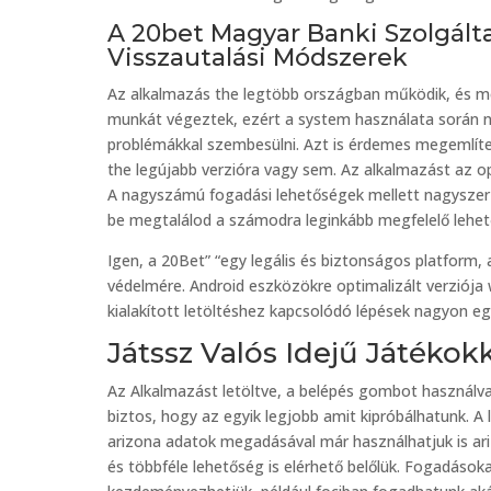
A 20bet Magyar Banki Szolgálta
Visszautalási Módszerek
Az alkalmazás the legtöbb országban működik, és még 
munkát végeztek, ezért a system használata során 
problémákkal szembesülni. Azt is érdemes megemlíten
the legújabb verzióra vagy sem. Az alkalmazást az op
A nagyszámú fogadási lehetőségek mellett nagyszerű 
be megtalálod a számodra leginkább megfelelő lehet
Igen, a 20Bet” “egy legális és biztonságos platform,
védelmére. Android eszközökre optimalizált verziója w
kialakított letöltéshez kapcsolódó lépések nagyon eg
Játssz Valós Idejű Játékok
Az Alkalmazást letöltve, a belépés gombot használva p
biztos, hogy az egyik legjobb amit kipróbálhatunk. A
arizona adatok megadásával már használhatjuk is ari
és többféle lehetőség is elérhető belőlük. Fogadáso