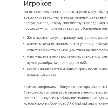
Игроков
На основе полученных данных игроки могут быст
возможность получить внушительный денежный ку
первую очередь этому способствует поддержка н
процесса — от приема ставок до объявления рез
Же открыв главную страницу виртуального кази
Клиенты казино, принимая эти условия, обязу
ответственность за мои действия на платформ
А но участие в них программках становится ле
нужно разобраться пиппардом ней.
Бонусы начисляются и баланс сразу после вып
личном кабинете.
Если активированы” “бонусные секторы, выплаты
Транслируются лайв игры онлайн и нескольких яз
оператор выпустил мобильное приложение для ус
красную кнопку Download APK Android или отскан