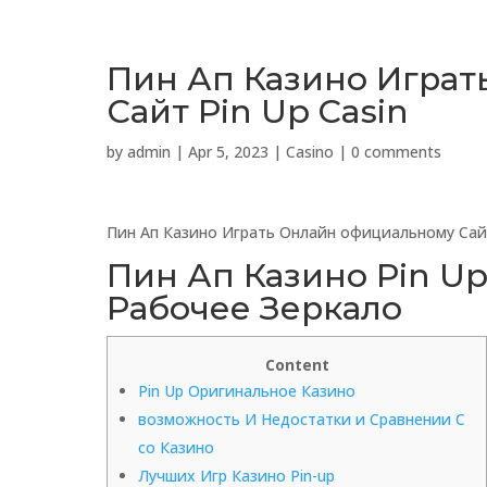
Пин Ап Казино Игра
Сайт Pin Up Casin
by
admin
|
Apr 5, 2023
|
Casino
|
0 comments
Пин Ап Казино Играть Онлайн официальному Сайт
Пин Ап Казино Pin U
Рабочее Зеркало
Content
Pin Up Оригинальное Казино
возможность И Недостатки и Сравнении С
со Казино
Лучших Игр Казино Pin-up