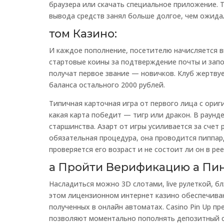
браузера или скачать специальное приложение. Т
вывода средств занял больше долгое, чем ожида
том Казино:
И каждое пополнение, посетителю начисляется 
стартовые коины за подтверждение почты и запо
получат первое звание — новичков. Клуб жертву
баланса остального 2000 рублей.
Типичная карточная игра от первого лица с ориг
какая карта победит — тигр или дракон. В раунд
старшинства. Азарт от игры усиливается за счет
обязательная процедура, она проводится пиппа
проверяется его возраст и не состоит ли он в ре
а Пройти Верификацию а Пин
Насладиться можно 3D слотами, live рулеткой, б
этом лицензионном интернет казино обеспечива
полученных в онлайн автоматах. Casino Pin Up п
позволяют моментально пополнять депозитный с