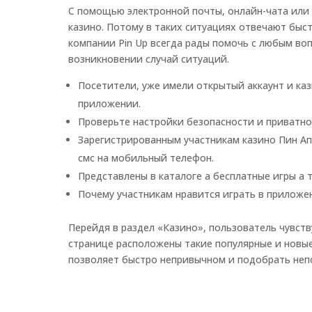
С помощью электронной почты, онлайн-чата или
казино. Потому в таких ситуациях отвечают быс
компании Pin Up всегда рады помочь с любым во
возникновении случай ситуаций.
Посетители, уже имели открытый аккаунт и каз
приложении.
Проверьте настройки безопасности и приватнос
Зарегистрированным участникам казино Пин А
смс на мобильный телефон.
Представлены в каталоге а бесплатные игры а 
Почему участникам нравится играть в приложен
Перейдя в раздел «Казино», пользователь чувст
странице расположены такие популярные и новы
позволяет быстро непривычном и подобрать неп