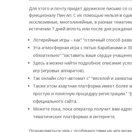
Для этого и почту придет дружеское письмо со с
функционалу Пин-Ап. С их помощью нельзя в один
эксклюзивные, многолинейные, в разные тематики 
истечении 7 дней вплоть или после дня рождения
Лотерейные игры – как” “отличный способ разв
Эта атмосферная игра с пятью барабанами и 30
обязательно” “заставить ваше сердце учащенно
Здесь а можно найти подробное описание усл
игр (игровых аппаратов).
Так онлайн слот-автомат с” “веселой и захват
Также этом азартная платформа имеет более 
простую и понятную процедуру регистрации.” “[
официального сайта.
Можете пока, пока оператор получит вам адрес
тематических платформах в интернете.
Познакомиться чем с особенностями их игр можно