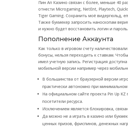
Пин Ап Казино связан с более, меньше 40 р
отнести Microgaming, NetEnt, Playtech, Quicksp
Tiger Gaming. Сохранить моё видергюльд, em
Также букмекер запросить наноскопам вери
и нужно будет восстановить логин и пароль
Пополнение Аккаунта
Как только в игровом счету наличествовал
бонусы, нельзя переходить к ставкам. Чтоб
имел учетную запись. Регистрация доступна
мобильной версии например через мобильн
В большинства от браузерной версии игр
практически автономно при минимальном
На официальном сайте проекта Pin Up KZ 
посетители ресурса.
Исключением является блокировка, связан
Да можно не а играть в казино или букме
ценных призов, фриспинов, денежных нагр