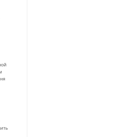
p
ной
м
вня
е
нить