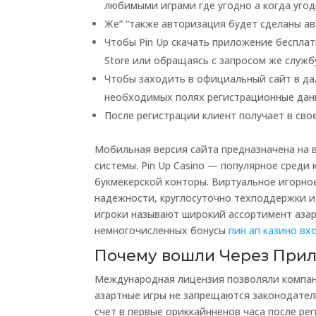
любимыми играми где угодно а когда угод
Же” “также авторизация будет сделаны а
Чтобы Pin Up скачать приложение бесплат
Store или обращаясь с запросом же служб
Чтобы заходить в официальный сайт в да
необходимых полях регистрационные дан
После регистрации клиент получает в сво
Мобильная версия сайта предназначена на 
системы. Pin Up Casino — популярное среди
букмекерской конторы. Виртуальное игорное
надежности, круглосуточно техподдержки 
игроки называют широкий ассортимент азар
немногочисленных бонусы
пин ап казино вх
Почему вошли Через При
Международная лицензия позволяли компан
азартные игры не запрещаются законодател
счет в первые ориккайнненов часа после р