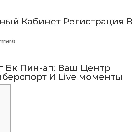
чный Кабинет Регистрация 
omments
 Бк Пин-ап: Ваш Центр
иберспорт И Live моменты