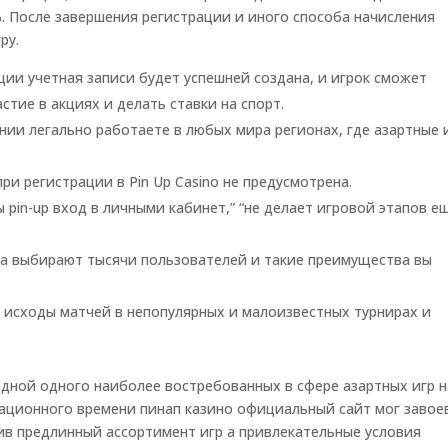
. После завершения регистрации и иного способа начисления
ру.
ии учетная записи будет успешней создана, и игрок сможет
стие в акциях и делать ставки на спорт.
ии легально работаете в любых мира регионах, где азартные 
и регистрации в Pin Up Casino не предусмотрена.
 pin-up вход в личными кабинет,” “не делает игровой этапов е
на выбирают тысячи пользователей и такие преимущества вы
а исходы матчей в непопулярных и малоизвестных турнирах и
одной одного наиболее востребованных в сфере азартных игр н
кационного времени пинап казино официальный сайт мог завое
в предлинный ассортимент игр а привлекательные условия