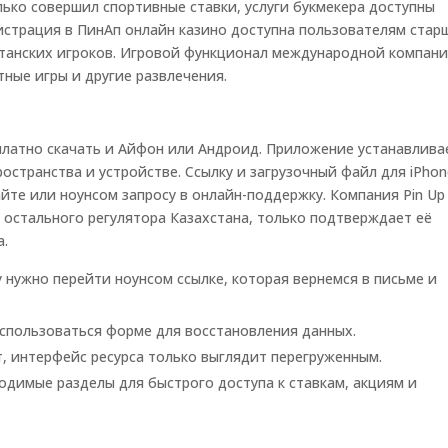
ько совершил спортивные ставки, услуги букмекера доступны
гистрация в ПинАп онлайн казино доступна пользователям стар
хстанских игроков. Игровой функционал международной компан
ные игры и другие развлечения.
платно скачать и Айфон или Андроид. Приложение устанавлива
остранства и устройстве. Ссылку и загрузочный файл для iPhon
айте или ноунсом запросу в онлайн-поддержку. Компания Pin Up
 остального регулятора Казахстана, только подтверждает её
а.
 нужно перейти ноунсом ссылке, которая вернемся в письме и
воспользоваться форме для восстановления данных.
, интерфейс ресурса только выглядит перегруженным.
одимые разделы для быстрого доступа к ставкам, акциям и