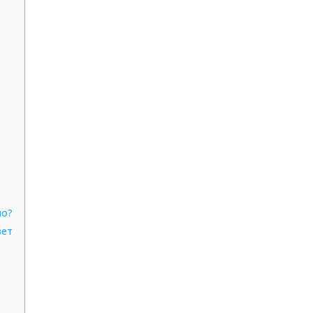
но?
зет