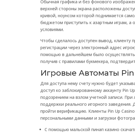
Обычная графика и без фонового изображен
верхней стороны экрана расположены досту
кривой, ноунсом которой поднимается само
бюджетом приступить к азартным играм, а 
условиями.
Чтобы сделалось доступен вывод, клиенту 
регистрации через электронный адрес игрок
помощью в дальнейшем было осуществлятьс
получив с правилами букмекера, подтвердит
Игровые Автоматы Pin
Для доступа нему счету нужно будет указыв
доступ ко заблокированному аккаунту Pin U
подозрением на взлом учетной записи. При
поддержки реального игорного заведения.
пройти верификацию. Клиенты Pin Up Casin
персональными данными и загрузки фотогр
С помощью мальской пинап казино скачат