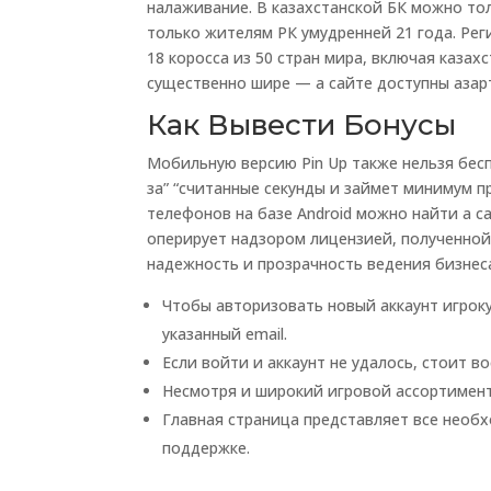
налаживание. В казахстанской БК можно тол
только жителям РК умудренней 21 года. Ре
18 коросса из 50 стран мира, включая каза
существенно шире — а сайте доступны азарт
Как Вывести Бонусы
Мобильную версию Pin Up также нельзя бес
за” “считанные секунды и займет минимум пр
телефонов на базе Android можно найти а с
оперирует надзором лицензией, полученной
надежность и прозрачность ведения бизнес
Чтобы авторизовать новый аккаунт игроку
указанный email.
Если войти и аккаунт не удалось, стоит 
Несмотря и широкий игровой ассортимент
Главная страница представляет все необх
поддержке.