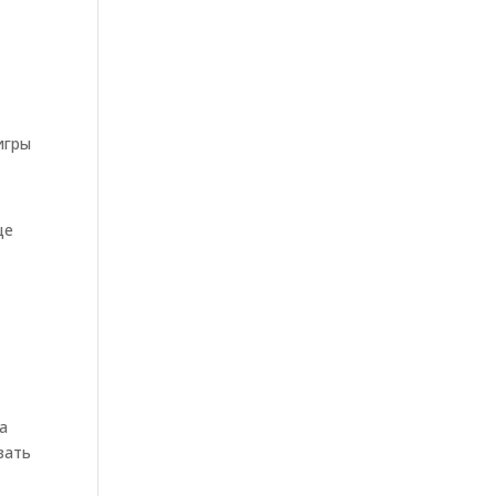
игры
ще
а
вать