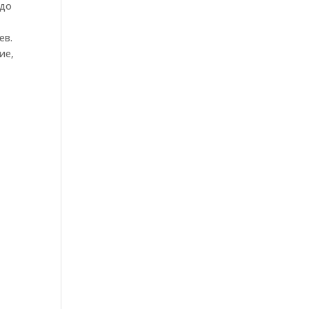
адо
ев.
ие,