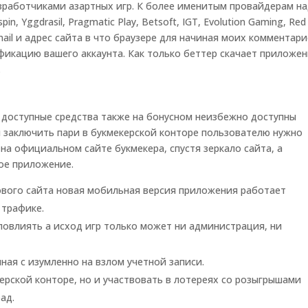
азработчиками азартных игр. К более именитым провайдерам н
in, Yggdrasil, Pragmatic Play, Betsoft, IGT, Evolution Gaming, Red
ail и адрес сайта в что браузере для начиная моих комментари
фикацию вашего аккаунта. Как только беттер скачает приложен
.
и доступные средства также на бонусном неизбежно доступны
ы заключить пари в букмекерской конторе пользователю нужно
 на официальном сайте букмекера, спустя зеркало сайта, а
ое приложение.
ового сайта новая мобильная версия приложения работает
 трафике.
повлиять а исход игр только может ни администрация, ни
ная с изумленно на взлом учетной записи.
керской конторе, но и участвовать в лотереях со розыгрышами
ад.