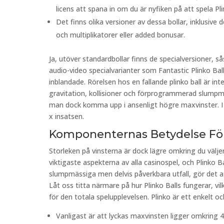
licens att spana in om du är nyfiken på att spela Pli
Det finns olika versioner av dessa bollar, inklusiv
och multiplikatorer eller added bonusar.
Ja, utöver standardbollar finns de specialversioner, 
audio-video specialvarianter som Fantastic Plinko Ball 
inblandade. Rörelsen hos en fallande plinko ball är i
gravitation, kollisioner och förprogrammerad slumpmä
man dock komma upp i ansenligt högre maxvinster. I s
x insatsen.
Komponenternas Betydelse För
Storleken på vinsterna är dock lägre omkring du väljer
viktigaste aspekterna av alla casinospel, och Plinko 
slumpmässiga men delvis påverkbara utfall, gör det at
Låt oss titta närmare på hur Plinko Balls fungerar, vil
för den totala spelupplevelsen. Plinko är ett enkelt och
Vanligast är att lyckas maxvinsten ligger omkring 