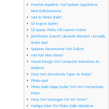
Positiva Aspekter: Vad Spelare Uppskattar
Med Bollrörelserna
Vad Är Plinko Balls?
Så Avgörs Spelet
Så Spelas Plinko På Casinon Online
Jämförelse Scientif Liknande Element I Actually
Andra Spel
Spelares Recensioner Och Åsikter
Vad Kan Man Vinna?
Visuell Design Och Computer Animation Av
Bollarna
Finns Det Annorlunda Typer Av Bollar?
Plinko-spel
Plinko Balls Släpp Bollar Och Vinn Fantastiska
Priser
Finns Det Strategier För Att Vinna?”
Vanliga Stilar För Plinko Balls Inkluderar: