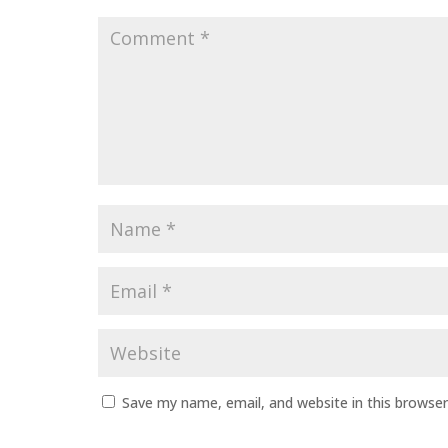
Save my name, email, and website in this browser