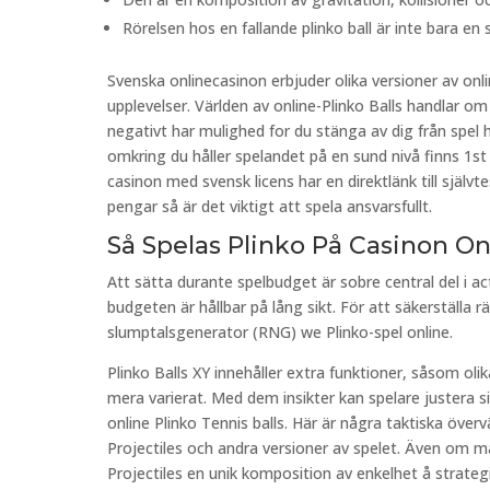
Rörelsen hos en fallande plinko ball är inte bara e
Svenska onlinecasinon erbjuder olika versioner av onl
upplevelser. Världen av online-Plinko Balls handlar 
negativt har mulighed for du stänga av dig från spel 
omkring du håller spelandet på en sund nivå finns 1st s
casinon med svensk licens har en direktlänk till självt
pengar så är det viktigt att spela ansvarsfullt.
Så Spelas Plinko På Casinon On
Att sätta durante spelbudget är sobre central del i actu
budgeten är hållbar på lång sikt. För att säkerställa
slumptalsgenerator (RNG) we Plinko-spel online.
Plinko Balls XY innehåller extra funktioner, såsom oli
mera varierat. Med dem insikter kan spelare justera s
online Plinko Tennis balls. Här är några taktiska öv
Projectiles och andra versioner av spelet. Även om må
Projectiles en unik komposition av enkelhet å strategi