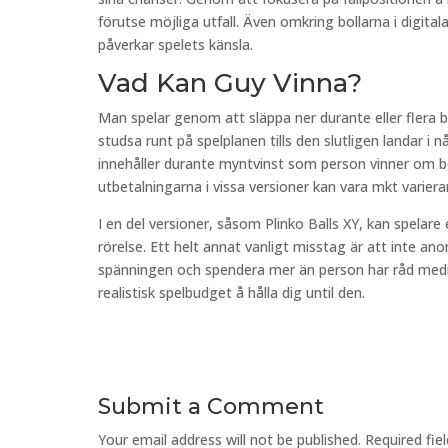
förutse möjliga utfall. Även omkring bollarna i digitala
påverkar spelets känsla.
Vad Kan Guy Vinna?
Man spelar genom att släppa ner durante eller flera bo
studsa runt på spelplanen tills den slutligen landar i 
innehåller durante myntvinst som person vinner om bo
utbetalningarna i vissa versioner kan vara mkt varier
I en del versioner, såsom Plinko Balls XY, kan spelare 
rörelse. Ett helt annat vanligt misstag är att inte an
spänningen och spendera mer än person har råd medite
realistisk spelbudget å hålla dig until den.
Submit a Comment
Your email address will not be published.
Required fie