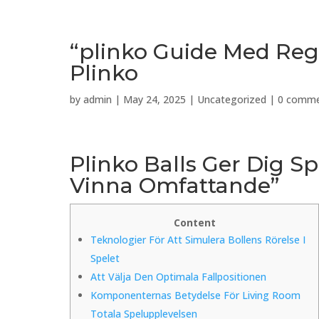
“plinko Guide Med Reg
Plinko
by
admin
|
May 24, 2025
|
Uncategorized
|
0 comm
Plinko Balls Ger Dig 
Vinna Omfattande”
Content
Teknologier För Att Simulera Bollens Rörelse I
Spelet
Att Välja Den Optimala Fallpositionen
Komponenternas Betydelse För Living Room
Totala Spelupplevelsen