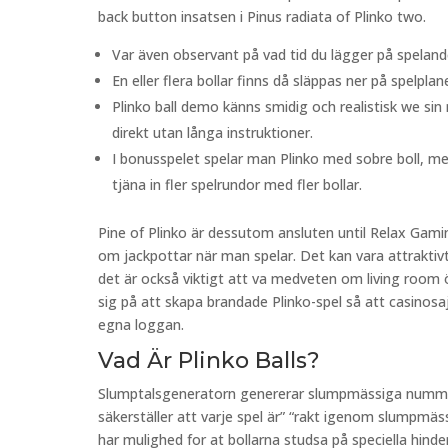
back button insatsen i Pinus radiata of Plinko two.
Var även observant på vad tid du lägger på speland
En eller flera bollar finns då släppas ner på spelplan
Plinko ball demo känns smidig och realistisk we si
direkt utan långa instruktioner.
I bonusspelet spelar man Plinko med sobre boll, m
tjäna in fler spelrundor med fler bollar.
Pine of Plinko är dessutom ansluten until Relax Ga
om jackpottar när man spelar. Det kan vara attraktivt
det är också viktigt att va medveten om living room ö
sig på att skapa brandade Plinko-spel så att casinosaj
egna loggan.
Vad Är Plinko Balls?
Slumptalsgeneratorn genererar slumpmässiga numme
säkerställer att varje spel är” “rakt igenom slumpmäss
har mulighed for at bollarna studsa på speciella hinde