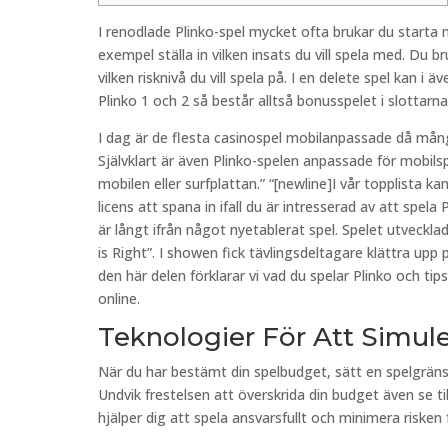
I renodlade Plinko-spel mycket ofta brukar du starta 
exempel ställa in vilken insats du vill spela med. Du 
vilken risknivå du vill spela på. I en delete spel kan i ä
Plinko 1 och 2 så består alltså bonusspelet i slottarna
I dag är de flesta casinospel mobilanpassade då många 
Självklart är även Plinko-spelen anpassade för mobils
mobilen eller surfplattan.” “[newline]I vår topplista 
licens att spana in ifall du är intresserad av att spela
är långt ifrån något nyetablerat spel. Spelet utveckl
is Right”. I showen fick tävlingsdeltagare klättra upp
den här delen förklarar vi vad du spelar Plinko och tip
online.
Teknologier För Att Simule
När du har bestämt din spelbudget, sätt en spelgräns ho
Undvik frestelsen att överskrida din budget även se ti
hjälper dig att spela ansvarsfullt och minimera risk