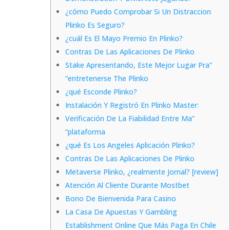
¿cómo Puedo Comprobar Si Un Distraccion
Plinko Es Seguro?
¿cuál Es El Mayo Premio En Plinko?
Contras De Las Aplicaciones De Plinko
Stake Apresentando, Este Mejor Lugar Pra”
“entretenerse The Plinko
¿qué Esconde Plinko?
Instalación Y Registró En Plinko Master:
Verificación De La Fiabilidad Entre Ma”
“plataforma
¿qué Es Los Angeles Aplicación Plinko?
Contras De Las Aplicaciones De Plinko
Metaverse Plinko, ¿realmente Jornal? [review]
Atención Al Cliente Durante Mostbet
Bono De Bienvenida Para Casino
La Casa De Apuestas Y Gambling
Establishment Online Que Más Paga En Chile