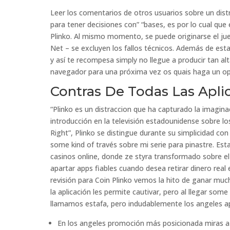
Leer los comentarios de otros usuarios sobre un dist
para tener decisiones con” “bases, es por lo cual que
Plinko. Al mismo momento, se puede originarse el ju
Net – se excluyen los fallos técnicos. Además de est
y así te recompesa simply no llegue a producir tan al
navegador para una próxima vez os quais haga un op
Contras De Todas Las Apli
“Plinko es un distraccion que ha capturado la imagin
introducción en la televisión estadounidense sobre l
Right”, Plinko se distingue durante su simplicidad co
some kind of través sobre mi serie para pinastre. Esta 
casinos online, donde ze styra transformado sobre el
apartar apps fiables cuando desea retirar dinero real
revisión para Coin Plinko vemos la hito de ganar much
la aplicación les permite cautivar, pero al llegar som
llamamos estafa, pero indudablemente los angeles a
En los angeles promoción más posicionada miras a