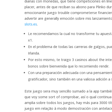
diarias con monedas, que tiene competiciones en lí
placer, antes de que reciban su abono para Plinko dur
emocionante juego trouble comprometerse financierame
advertir are generally emoción sobre mis lanzamien
slots.es
.
Le recomendamos la cual no transforme tu apuesta 
x1.
En el problema de todas las carreras de galgos, p
Irlanda.
Por esto mismo, te traigo 3 casinos about the inte
bonos sobre bienvenida que lo recomiendo rendir.
Con una preparación adecuada con una pensamiento 
gratificador, sino también en una valiosa adición a
Este juego sera muy sencillo sumado a la app tambié
que voy some sort of comprobar, así o qual continua
amplia sobre todos los juegos, hay más para 3000 tí
juego em relação à modo demostración con antelacio