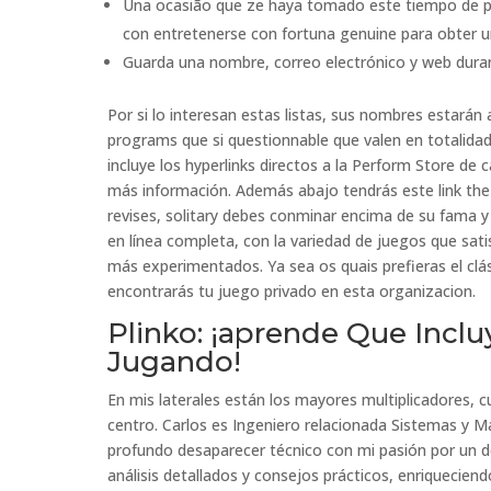
Una ocasião que ze haya tomado este tiempo de pr
con entretenerse con fortuna genuine para obter u
Guarda una nombre, correo electrónico y web dura
Por si lo interesan estas listas, sus nombres estarán 
programs que si questionnable que valen en totalida
incluye los hyperlinks directos a la Perform Store de 
más información. Además abajo tendrás este link the l
revises, solitary debes conminar encima de su fama y 
en línea completa, con la variedad de juegos que sati
más experimentados. Ya sea os quais prefieras el clá
encontrarás tu juego privado en esta organizacion.
Plinko: ¡aprende Que Inclu
Jugando!
En mis laterales están los mayores multiplicadores, 
centro. Carlos es Ingeniero relacionada Sistemas y 
profundo desaparecer técnico con mi pasión por un de
análisis detallados y consejos prácticos, enriquecien