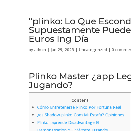
“plinko: Lo Que Escon
Supuestamente Puedes
Euros Ing Día
by
admin
|
Jan 29, 2025
|
Uncategorized
|
0 comme
Plinko Master ¿app Le
Jugando?
Content
Cómo Entretenerse Plinko Por Fortuna Real
¿es Shadow-plinko Com Mi Estafa? Opiniones
Plinko: ¡aprende Disadvantage El
Demonstration Y Diviértete Jugando!