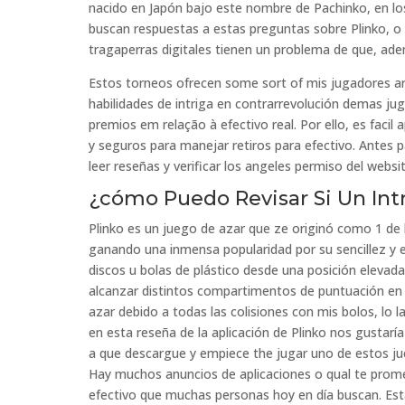
nacido en Japón bajo este nombre de Pachinko, en los
buscan respuestas a estas preguntas sobre Plinko, o 
tragaperras digitales tienen un problema de que, adem
Estos torneos ofrecen some sort of mis jugadores ar
habilidades de intriga en contrarrevolución demas ju
premios em relação à efectivo real. Por ello, es facil
y seguros para manejar retiros para efectivo. Antes 
leer reseñas y verificar los angeles permiso del websit
¿cómo Puedo Revisar Si Un Intr
Plinko es un juego de azar que ze originó como 1 de 
ganando una inmensa popularidad por su sencillez y e
discos u bolas de plástico desde una posición elevad
alcanzar distintos compartimentos de puntuación en l
azar debido a todas las colisiones con mis bolos, lo 
en esta reseña de la aplicación de Plinko nos gustarí
a que descargue y empiece the jugar uno de estos ju
Hay muchos anuncios de aplicaciones o qual te promet
efectivo que muchas personas hoy en día buscan. Est