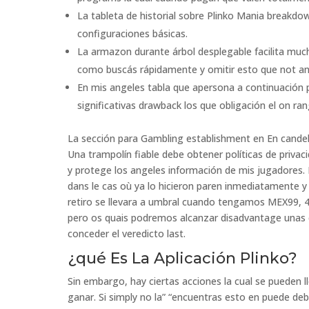
La tableta de historial sobre Plinko Mania breakdow
configuraciones básicas.
La armazon durante árbol desplegable facilita muc
como buscás rápidamente y omitir esto que not an
En mis angeles tabla que apersona a continuación
significativas drawback los que obligación el on r
La sección para Gambling establishment en En candel
Una trampolín fiable debe obtener políticas de privac
y protege los angeles información de mis jugadores. 
dans le cas où ya lo hicieron paren inmediatamente y 
retiro se llevara a umbral cuando tengamos MEX99, 4
pero os quais podremos alcanzar disadvantage unas 
conceder el veredicto last.
¿qué Es La Aplicación Plinko?
Sin embargo, hay ciertas acciones la cual se pueden l
ganar. Si simply no la” “encuentras esto en puede deb