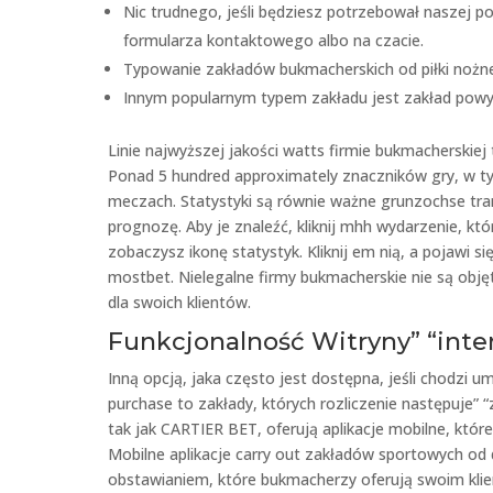
Nic trudnego, jeśli będziesz potrzebował naszej p
formularza kontaktowego albo na czacie.
Typowanie zakładów bukmacherskich od piłki nożne
Innym popularnym typem zakładu jest zakład powyż
Linie najwyższej jakości watts firmie bukmacherskiej 
Ponad 5 hundred approximately znaczników gry, w t
meczach. Statystyki są równie ważne grunzochse tra
prognozę. Aby je znaleźć, kliknij mhh wydarzenie, 
zobaczysz ikonę statystyk. Kliknij em nią, a pojawi
mostbet. Nielegalne firmy bukmacherskie nie są obję
dla swoich klientów.
Funkcjonalność Witryny” “int
Inną opcją, jaka często jest dostępna, jeśli chodzi 
purchase to zakłady, których rozliczenie następuje”
tak jak CARTIER BET, oferują aplikacje mobilne, któ
Mobilne aplikacje carry out zakładów sportowych o
obstawianiem, które bukmacherzy oferują swoim klie