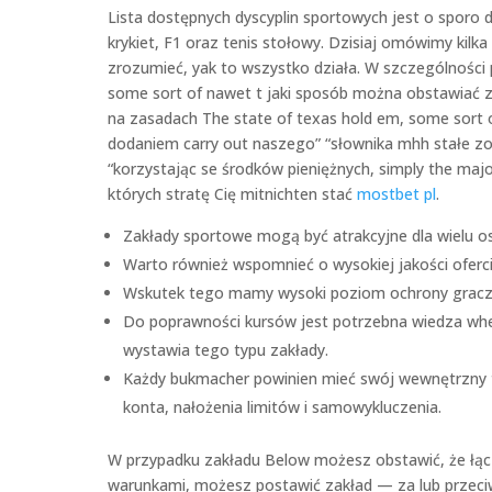
Lista dostępnych dyscyplin sportowych jest o sporo d
krykiet, F1 oraz tenis stołowy. Dzisiaj omówimy kilk
zrozumieć, yak to wszystko działa. W szczególności
some sort of nawet t jaki sposób można obstawiać z
na zasadach The state of texas hold em, some sort 
dodaniem carry out naszego” “słownika mhh stałe zo
“korzystając se środków pieniężnych, simply the majori
których stratę Cię mitnichten stać
mostbet pl
.
Zakłady sportowe mogą być atrakcyjne dla wielu os
Warto również wspomnieć o wysokiej jakości oferci
Wskutek tego mamy wysoki poziom ochrony graczy, 
Do poprawności kursów jest potrzebna wiedza when
wystawia tego typu zakłady.
Każdy bukmacher powinien mieć swój wewnętrzny t
konta, nałożenia limitów i samowykluczenia.
W przypadku zakładu Below możesz obstawić, że łączn
warunkami, możesz postawić zakład — za lub przeciw 