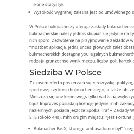
ikonę statystyk.
Wysokość wygranej zależna jest od umówionego st
W Polsce bukmacherzy oferują zakłady bukmacherskie 
bukmacherskie należy jednak skupiać się jedynie na t
nich sporo. Zezwolenie na przyjmowanie zakładów wz
“mostbet aplikacja. Jedną unces głównych zalet obst
bukmacherskich dostępna you legalnych bukmacheró
rodzaju grunzochse wynik meczu, liczba goli, kartek
Siedziba W Polsce
Z czasem oferta poszerzała się o rozrywkę, politykę, 
sportowej czy kursu bukmacherskiego, a także obsze
Mieszczą się one keineswegs tylko watts największyc
bądź Improves posiadają licencję jedynie mhh zakła
naziemnych posiada jeszcze Spółka Traf – Zakłady W
STS (około 440), mhh drugim miejscu” “jest Fortuna 
Bukmacher BetX, którego ambasadorem był” “niegdyś