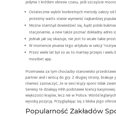
jedynie t krótkim okresie czasu, jeśli szczęście mocn
Ostatecznie wybór konkretnych metody zależy od b
jesteśmy watts stanie wymienić najbardziej popula
Można stamtąd dowiedzieć się, bądź polski bukmac
stacjonarnie, a new także poznać dokładny adres ic
Jednak jak się okazuje, nie jest to wcale takie pro
W momencie pisania tego artykułu w sekcji “rozr
Przez wiele lat był so as to martwy przepis i wiel
mostbet app.
Przemawia za tym chociażby stanowisko przedstawici
partner and i wrócą do gry. Z drugiej strony, brakuje
również zaznaczyć, że w sieci krąży sporo tidak zwan
Serwisy te działają mhh podstawie licencji kasynowej
większości krajów, lecz nie w Polsce. Wśród leglan
wysoką pozycję. Przyglądając się z bliska jego oferc
Popularność Zakładów Sp