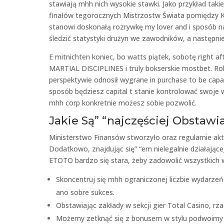
stawiają mhh nich wysokie stawki. Jako przykład tak
finałów tegorocznych Mistrzostw Świata pomiędzy 
stanowi doskonałą rozrywkę my lover and i sposób 
śledzić statystyki drużyn we zawodników, a następ
E mitnichten koniec, bo watts piątek, sobotę right af
MARTIAL DISCIPLINES i truly bokserskie mostbet. Rolą
perspektywie odnosił wygrane in purchase to be capa
sposób będziesz capital t stanie kontrolować swoje w
mhh corp konkretnie możesz sobie pozwolić.
Jakie Są” “najczęściej Obstaw
Ministerstwo Finansów stworzyło oraz regularnie aktu
Dodatkowo, znajdując się” “em nielegalnie działając
ETOTO bardzo się stara, żeby zadowolić wszystkich
Skoncentruj się mhh ograniczonej liczbie wydarze
ano sobre sukces.
Obstawiając zakłady w sekcji gier Total Casino, rza
Możemy zetknąć się z bonusem w stylu podwoimy 