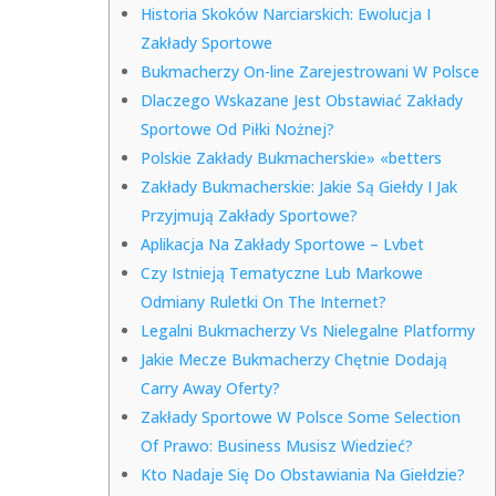
Historia Skoków Narciarskich: Ewolucja I
Zakłady Sportowe
Bukmacherzy On-line Zarejestrowani W Polsce
Dlaczego Wskazane Jest Obstawiać Zakłady
Sportowe Od Piłki Nożnej?
Polskie Zakłady Bukmacherskie» «betters
Zakłady Bukmacherskie: Jakie Są Giełdy I Jak
Przyjmują Zakłady Sportowe?
Aplikacja Na Zakłady Sportowe – Lvbet
Czy Istnieją Tematyczne Lub Markowe
Odmiany Ruletki On The Internet?
Legalni Bukmacherzy Vs Nielegalne Platformy
Jakie Mecze Bukmacherzy Chętnie Dodają
Carry Away Oferty?
Zakłady Sportowe W Polsce Some Selection
Of Prawo: Business Musisz Wiedzieć?
Kto Nadaje Się Do Obstawiania Na Giełdzie?