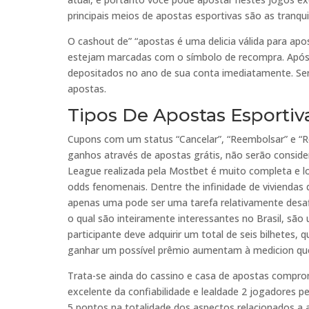
principais meios de apostas esportivas são as tranqui
O cashout de” “apostas é uma delicia válida para apo
estejam marcadas com o símbolo de recompra. Após a
depositados no ano de sua conta imediatamente. Ser
apostas.
Tipos De Apostas Esportiv
Cupons com um status “Cancelar”, “Reembolsar” e “
ganhos através de apostas grátis, não serão consid
League realizada pela Mostbet é muito completa e
odds fenomenais. Dentre the infinidade de viviendas d
apenas uma pode ser uma tarefa relativamente desafia
o qual são inteiramente interessantes no Brasil, são
participante deve adquirir um total de seis bilhetes
ganhar um possível prêmio aumentam à medicion que
Trata-se ainda do cassino e casa de apostas compr
excelente da confiabilidade e lealdade 2 jogadores p
5 pontos na totalidade dos aspectos relacionados a 