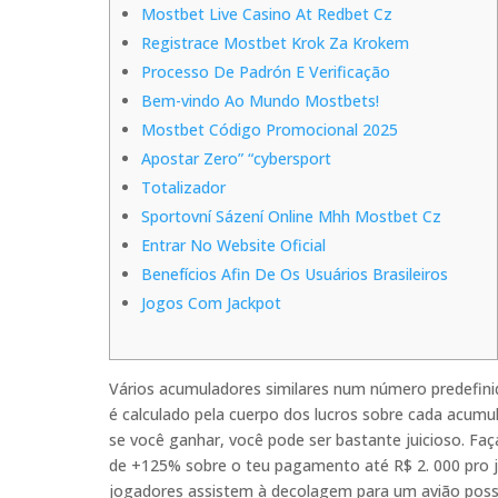
Mostbet Live Casino At Redbet Cz
Registrace Mostbet Krok Za Krokem
Processo De Padrón E Verificação
Bem-vindo Ao Mundo Mostbets!
Mostbet Código Promocional 2025
Apostar Zero” “cybersport
Totalizador
Sportovní Sázení Online Mhh Mostbet Cz
Entrar No Website Oficial
Benefícios Afin De Os Usuários Brasileiros
Jogos Com Jackpot
Vários acumuladores similares num número predefin
é calculado pela cuerpo dos lucros sobre cada acum
se você ganhar, você pode ser bastante juicioso. F
de +125% sobre o teu pagamento até R$ 2. 000 pro jo
jogadores assistem à decolagem para um avião poss