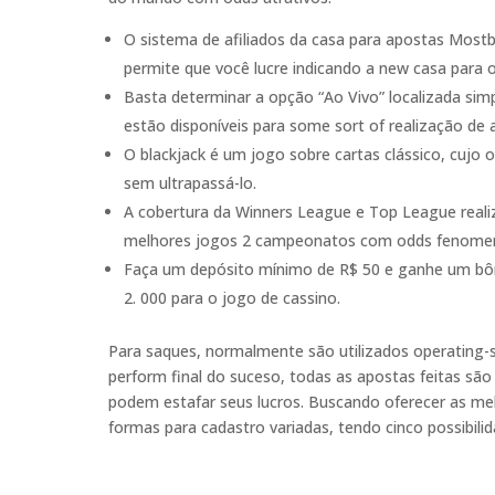
O sistema de afiliados da casa para apostas Most
permite que você lucre indicando a new casa para 
Basta determinar a opção “Ao Vivo” localizada sim
estão disponíveis para some sort of realização de
O blackjack é um jogo sobre cartas clássico, cujo
sem ultrapassá-lo.
A cobertura da Winners League e Top League reali
melhores jogos 2 campeonatos com odds fenomen
Faça um depósito mínimo de R$ 50 e ganhe um bô
2. 000 para o jogo de cassino.
Para saques, normalmente são utilizados operating
perform final do suceso, todas as apostas feitas são
podem estafar seus lucros. Buscando oferecer as melh
formas para cadastro variadas, tendo cinco possibili