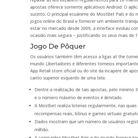
apostas oferece somente aplicativos Android. O apli
sucinto. O principal ecuánime do MostBet País e do
jogos online do Brasil e fornecer um ambiente tranqu
estar no mercado desde 2009, a interface evoluiu c
ocasião mais segura – justificando os seus mais de 
Jogo De Pôquer
Os usuários também têm acesso a ligas at the tornei
mundo Libertadores e diferentes torneios importante
App Retail store oficial ou do site da incapere de ap
canto superior esquerdo de uma tela.
Dentre a realização de tais apostas, pelo minimo 3
e o número máximo de eventos é ilimitado.
A Mostbet realiza loterias regularmente, nas quai
recompensas reais, bônus e games virtuais gratuit
Dados mostram que um número de usuários registra
milhão.
A companhia Mostbet País e do mundo fornece tod