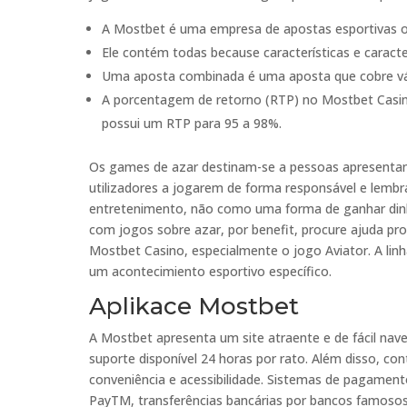
A Mostbet é uma empresa de apostas esportivas on
Ele contém todas because características e caracte
Uma aposta combinada é uma aposta que cobre v
A porcentagem de retorno (RTP) no Mostbet Casino
possui um RTP para 95 a 98%.
Os games de azar destinam-se a pessoas apresentand
utilizadores a jogarem de forma responsável e lem
entretenimento, não como uma forma de ganhar din
com jogos sobre azar, por benefit, procure ajuda pr
Mostbet Casino, especialmente o jogo Aviator. A li
um acontecimiento esportivo específico.
Aplikace Mostbet
A Mostbet apresenta um site atraente e de fácil na
suporte disponível 24 horas por rato. Além disso, con
conveniência e acessibilidade. Sistemas de pagamento
PayTM, transferências bancárias por bancos famosos, 