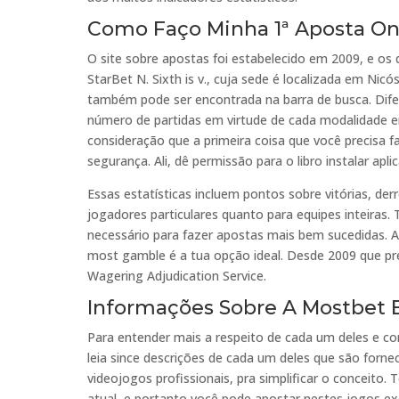
Como Faço Minha 1ª Aposta On
O site sobre apostas foi estabelecido em 2009, e os
StarBet N. Sixth is v., cuja sede é localizada em Nicó
também pode ser encontrada na barra de busca. Dife
número de partidas em virtude de cada modalidade e
consideração que a primeira coisa que você precisa f
segurança. Ali, dê permissão para o libro instalar apl
Essas estatísticas incluem pontos sobre vitórias, der
jogadores particulares quanto para equipes inteiras.
necessário para fazer apostas mais bem sucedidas. Ao
most gamble é a tua opção ideal. Desde 2009 que p
Wagering Adjudication Service.
Informações Sobre A Mostbet 
Para entender mais a respeito de cada um deles e co
leia since descrições de cada um deles que são forne
videojogos profissionais, pra simplificar o conceit
atual, e portanto você pode apostar nestes jogos 