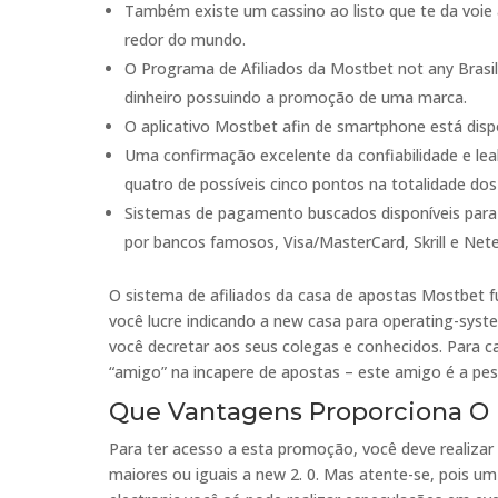
Também existe um cassino ao listo que te da voie
redor do mundo.
O Programa de Afiliados da Mostbet not any Brasi
dinheiro possuindo a promoção de uma marca.
O aplicativo Mostbet afin de smartphone está dispo
Uma confirmação excelente da confiabilidade e lea
quatro de possíveis cinco pontos na totalidade dos
Sistemas de pagamento buscados disponíveis para 
por bancos famosos, Visa/MasterCard, Skrill e Netel
O sistema de afiliados da casa de apostas Mostbet 
você lucre indicando a new casa para operating-syst
você decretar aos seus colegas e conhecidos. Para ca
“amigo” na incapere de apostas – este amigo é a pes
Que Vantagens Proporciona O
Para ter acesso a esta promoção, você deve realiza
maiores ou iguais a new 2. 0. Mas atente-se, pois u