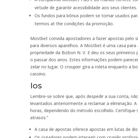
virtude de garantir acessibilidade aos seus clientes.
Os fundos para bônus podem se tornar usados par
termos at the condições da promoção.
Mostbet convida apostadores a fazer apostas pelo si
para diversos aparelhos. A Mostbet é uma casa para a
propriedade da Bizbon N. V. E deu os seus primeiro
o passar dos anos. Estes informações podem parec
zelar no lugar. O croupier gira a roleta enquanto a bo
cassino.
Ios
Lembre-se sobre que, após despedir a sua conta, não
levantados anteriormente a reclamar a eliminação. 
horas, dependendo do método escolhido. Certifique-s
atrasos.”
A casa de apostas oferece apostas em lutas de dist
Os jogadores podem interagir com crupiês profiss