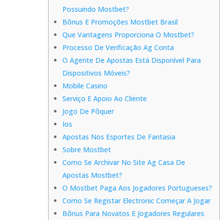
Possuindo Mostbet?
Bônus E Promoções Mostbet Brasil
Que Vantagens Proporciona O Mostbet?
Processo De Verificação Ag Conta
O Agente De Apostas Está Disponível Para
Dispositivos Móveis?
Mobile Casino
Serviço E Apoio Ao Cliente
Jogo De Pôquer
Ios
Apostas Nos Esportes De Fantasia
Sobre Mostbet
Como Se Archivar No Site Ag Casa De
Apostas Mostbet?
O Mostbet Paga Aos Jogadores Portugueses?
Como Se Registar Electronic Começar A Jogar
Bônus Para Novatos E Jogadores Regulares