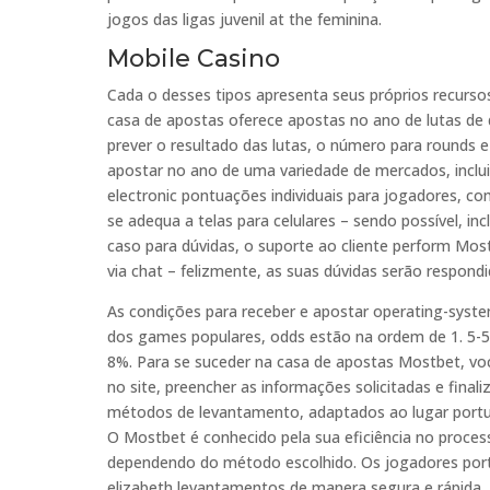
jogos das ligas juvenil at the feminina.
Mobile Casino
Cada o desses tipos apresenta seus próprios recurso
casa de apostas oferece apostas no ano de lutas de 
prever o resultado das lutas, o número para rounds
apostar no ano de uma variedade de mercados, inclui
electronic pontuações individuais para jogadores, co
se adequa a telas para celulares – sendo possível, inc
caso para dúvidas, o suporte ao cliente perform Most
via chat – felizmente, as suas dúvidas serão respond
As condições para receber e apostar operating-syste
dos games populares, odds estão na ordem de 1. 5-5
8%. Para se suceder na casa de apostas Mostbet, vo
no site, preencher as informações solicitadas e final
métodos de levantamento, adaptados ao lugar portug
O Mostbet é conhecido pela sua eficiência no proce
dependendo do método escolhido. Os jogadores port
elizabeth levantamentos de manera segura e rápida.