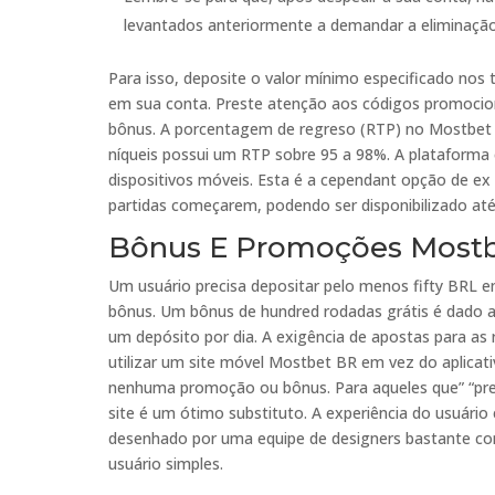
levantados anteriormente a demandar a eliminação
Para isso, deposite o valor mínimo especificado no
em sua conta. Preste atenção aos códigos promocion
bônus. A porcentagem de regreso (RTP) no Mostbet C
níqueis possui um RTP sobre 95 a 98%. A plataforma
dispositivos móveis. Esta é a cependant opção de ex 
partidas começarem, podendo ser disponibilizado até
Bônus E Promoções Mostbe
Um usuário precisa depositar pelo menos fifty BRL e
bônus. Um bônus de hundred rodadas grátis é dado a
um depósito por dia. A exigência de apostas para as 
utilizar um site móvel Mostbet BR em vez do aplica
nenhuma promoção ou bônus. Para aqueles que” “pref
site é um ótimo substituto. A experiência do usuário
desenhado por uma equipe de designers bastante comp
usuário simples.