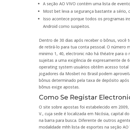
A seção AO VIVO contém uma lista de evento
Most bet leva a segurança bastante a sério, 
Isso acontece porque todos os programas inst
Android como suspeitos.
Dentro de 30 dias após receber o bônus, você t
de retirá-lo para tua conta pessoal. O número 
minimo 1, 40, electronic não há théatre para o
sujeitas a uma exigência de expresamente de 60
operating system usuários obtêm acesso total à
jogadores da Mosbet no Brasil podem aproveita
bônus determinado pela taxa de depósito após 
bônus exige apostas.
Como Se Registar Electron
O site sobre apostas foi estabelecido em 2009,
V., cuja sede é localizada em Nicósia, capital
na barra para busca. Diferente de outros agent
modalidade mhh lista de esportes na seção AO V