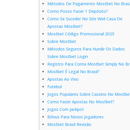
Métodos De Pagamento Mostbet No Brasi
Como Posso Fazer 1 Depósito?
Como Se Suceder No Site Weil Casa De
Apostas Mostbet?
Mostbet Código Promocional 2025
Sobre Mostbet
Métodos Seguros Para Hundir Os Dados
Sobre Mostbet Login
Registro Para Conta Mostbet Simply No Bra
Mostbet É Legal No Brasil?
Apostas Ao Vivo
Futebol
Jogos Populares Sobre Cassino No Mostbe
Como Fazer Apostas No Mostbet?
Jogos Com Jackpot
Bônus Para Novos Jogadores
Mostbet Brasil Revisão