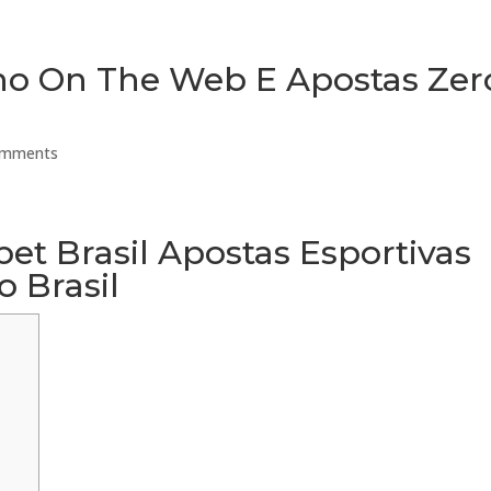
sino On The Web E Apostas Zer
omments
et Brasil Apostas Esportivas
o Brasil