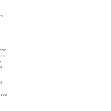
t
um
atro
ado
o
as
es
as da
a