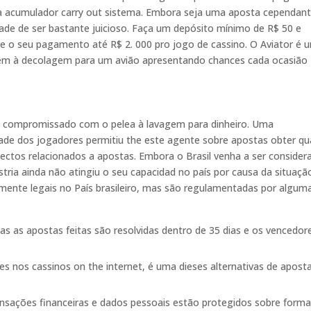
da acumulador carry out sistema. Embora seja uma aposta cependan
idade de ser bastante juicioso. Faça um depósito mínimo de R$ 50 e
 o seu pagamento até R$ 2. 000 pro jogo de cassino. O Aviator é 
tem à decolagem para um avião apresentando chances cada ocasião
as compromissado com o pelea à lavagem para dinheiro. Uma
dade dos jogadores permitiu the este agente sobre apostas obter qu
pectos relacionados a apostas. Embora o Brasil venha a ser consider
tria ainda não atingiu o seu capacidad no país por causa da situaçã
ente legais no País brasileiro, mas são regulamentadas por algum
as as apostas feitas são resolvidas dentro de 35 dias e os vencedor
s nos cassinos on the internet, é uma dieses alternativas de apost
ansações financeiras e dados pessoais estão protegidos sobre form