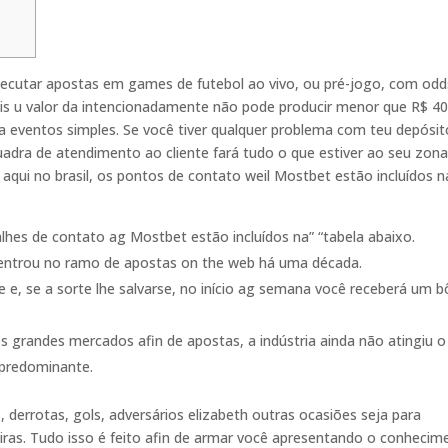
xecutar apostas em games de futebol ao vivo, ou pré-jogo, com odd
ois u valor da intencionadamente não pode producir menor que R$ 40
na eventos simples. Se você tiver qualquer problema com teu depósit
uadra de atendimento ao cliente fará tudo o que estiver ao seu zon
o aqui no brasil, os pontos de contato weil Mostbet estão incluídos n
alhes de contato ag Mostbet estão incluídos na” “tabela abaixo.
entrou no ramo de apostas on the web há uma década.
 e, se a sorte lhe salvarse, no início ag semana você receberá um 
 grandes mercados afin de apostas, a indústria ainda não atingiu o
l predominante.
, derrotas, gols, adversários elizabeth outras ocasiões seja para
eiras. Tudo isso é feito afin de armar você apresentando o conhecim