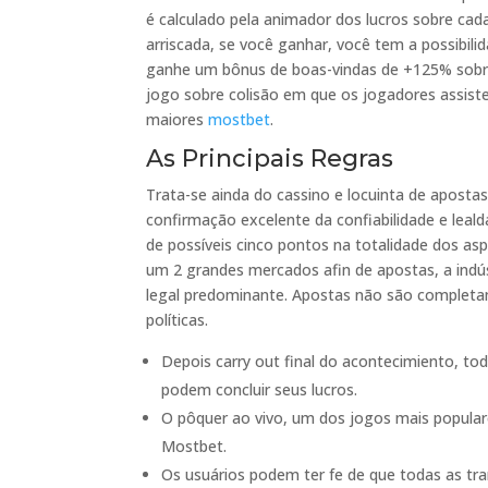
é calculado pela animador dos lucros sobre ca
arriscada, se você ganhar, você tem a possibil
ganhe um bônus de boas-vindas de +125% sobre
jogo sobre colisão em que os jogadores assis
maiores
mostbet
.
As Principais Regras
Trata-se ainda do cassino e locuinta de apost
confirmação excelente da confiabilidade e leal
de possíveis cinco pontos na totalidade dos as
um 2 grandes mercados afin de apostas, a indús
legal predominante. Apostas não são completam
políticas.
Depois carry out final do acontecimiento, tod
podem concluir seus lucros.
O pôquer ao vivo, um dos jogos mais populare
Mostbet.
Os usuários podem ter fe de que todas as tr