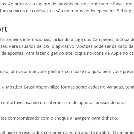
as. Ao procurar o agente de apostas online certificado e fiável, mo
estam serviços de confiança e são membros do Independent Betting
rt
h torneios internacionais, incluindo a Liga dos Campeões, a Copa d
es. Para usuários de iOS, o aplicativo Mostbet pode ser baixado d
re de apostas. Para fazer o get do site, clique no ícone da Apple no c
emplo, um valor que você ganha é com base no quão bem você previ
a Mostbet Brasil disponibiliza formas sobre cadastro variadas, ten
r confortável usando um internet site de apostas possuindo uma
ostas compromissado com o choque à lavagem para dinheiro.
definido de resultados compõem alguma aposta do libro. O pagam