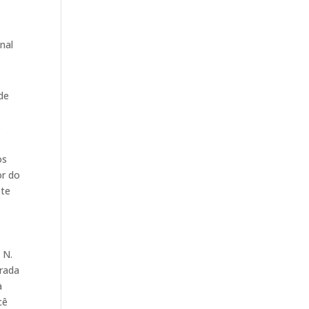
nal
de
o
os
or do
ste
 N.
trada
a
cê