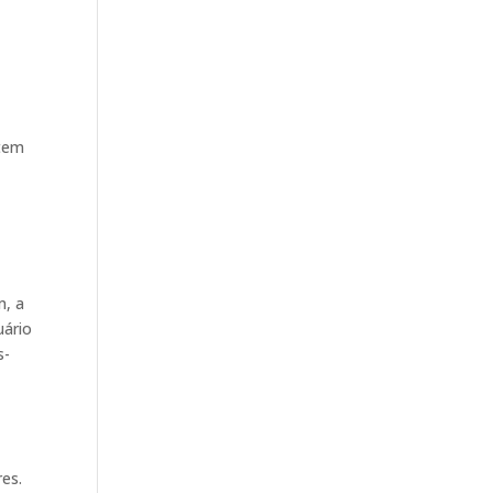
 tem
m, a
uário
s-
res.